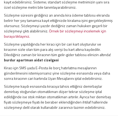
kayıt edebilirsiniz. Sisteme; standart sözleşme metnimizin yanı sıra
özel sözleşme metni bile tanımlayarabilirsiniz.
Sözleşme süresini girdiğiniz an anında kira ödeme tablosu ekranda
belirir her şey tamamsa kayıt ettiğinizde kiralama işini gerçekleştirmiş
olursunuz. Sözleşmeyi yazdır dediğiniz zaman hukuken geçerli bir
sözleşmeyi çıktı alabilirsiniz.
Örnek bir sözleşmeyi incelemek için
buraya tıklayınız.
Sözleşme yapıldığında her kiracı için bir cari kart oluşturulur ve
kiracının sizle olan tüm para alış verişi bu kart altına kaydedilir.
Dilediğiniz zaman bir kiracının tüm gelir-gider tablosu elinizin altında!
burdur apartman aidat cizelgesi
Kiracı için SMS yada E-Posta ile borç hatırlatma mesajlarının
gönderilmesini istemiyorsanız yine sözleşme esnasında veya daha
sonra kiracının cari kartında Uyarı Mesajlarını iptal edebilirsiniz.
Sözleşme kaydı esnasında kiracıya tahsis ettiğiniz demirbaşlar
demirbaş stoğundan otomatikman düşer tekrar sözleşme iptal
edildiğinde ise stok miktarı otomatikman artırılır. Ayrıca her demirbaş
fiyatı sözleşmeye fiyatı ile beraber eklendiğinden ihtilaf hallerinde
sözleşmeyi delil olarak kullanabilir zararınızı tazmin edebilirsiniz.