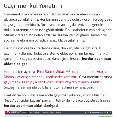
Gayrimenkul Yönetimi
Gayrimenkul yönetimi ekranında tüm bina ve dairelerinizi aynı
ekranda görebilirsiniz. Her binanın yanında doluluk oranı ve boş daire
sayısı gösterilmektedir. Bu sayede o an kaç daireniz boş genele
doluluk oranınız ne anında görürsünüz. Dolu dairelerin yanında içinde
oturan kiracı adı boş olanlarda ise "Kiraya Ver" düğmesi sayesinde
sözleşme ekranına buradan rahatlıkla geçebilirsiniz.
Her bina için çeşitli kriterlerde daire, dükkan, ofis vs. gibi kiralık
gayrimenkullerinizi kolayca sisteme ekleyebilir, her bir gayrimenkul
için sınırsız sayıda resim ve açıklama girebilirsiniz.
burdur apartman
aidat cizelgesi
2
Her bina için ayrı ayrı
Bina Sahibi, Aidat, M
bazlı kira bedeli, Araç ve
Motosikletler için otopark ücreti harita konumu
... Gayrimenkul bazında
gayrimenkul sahipi, Aidat, Gider Katılım Payı tanımlayabilirsiniz.
Sözleşme esnasında bu bilgiler otomatikman ekrana gelir.
LiveEdit teknolojimiz sayesinde gayrimenkullerin yanında bulunan
"Fiyat" ve "Gider katılım" paylarını tek tık ile kolayce değiştirebilirsiniz.
burdur apartman aidat cizelgesi