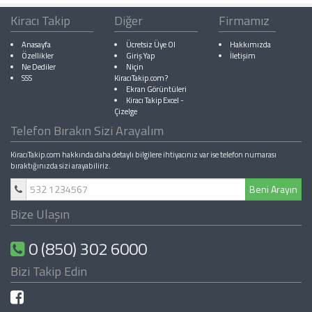
Kiracı Takip
Diğer
Firmamız
Anasayfa
Ücretsiz Üye Ol
Hakkımızda
Özellikler
Giriş Yap
İletişim
Ne Dediler
Niçin
SSS
KiracıTakip.com?
Ekran Görüntüleri
Kiracı Takip Excel
-
Çizelge
Telefon Bırakın Sizi Arayalım
KiracıTakip.com hakkında daha detaylı bilgilere ihtiyacınız var ise telefon numarası
bıraktığınızda sizi arayabiliriz.
Beni Arayın
Bize Ulaşın
0 (850) 302 6000
Bizi Takip Edin