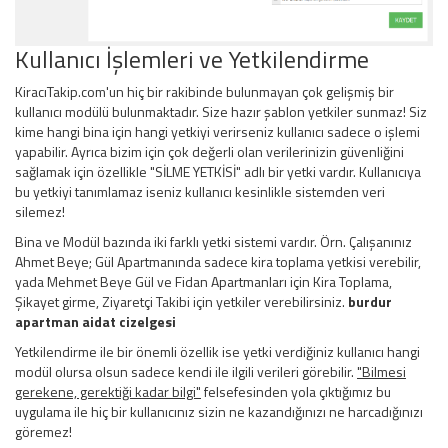
Kullanıcı İşlemleri ve Yetkilendirme
KiracıTakip.com'un hiç bir rakibinde bulunmayan çok gelişmiş bir
kullanıcı modülü bulunmaktadır. Size hazır şablon yetkiler sunmaz! Siz
kime hangi bina için hangi yetkiyi verirseniz kullanıcı sadece o işlemi
yapabilir. Ayrıca bizim için çok değerli olan verilerinizin güvenliğini
sağlamak için özellikle "SİLME YETKİSİ" adlı bir yetki vardır. Kullanıcıya
bu yetkiyi tanımlamaz iseniz kullanıcı kesinlikle sistemden veri
silemez!
Bina ve Modül bazında iki farklı yetki sistemi vardır. Örn. Çalışanınız
Ahmet Beye; Gül Apartmanında sadece kira toplama yetkisi verebilir,
yada Mehmet Beye Gül ve Fidan Apartmanları için Kira Toplama,
Şikayet girme, Ziyaretçi Takibi için yetkiler verebilirsiniz.
burdur
apartman aidat cizelgesi
Yetkilendirme ile bir önemli özellik ise yetki verdiğiniz kullanıcı hangi
modül olursa olsun sadece kendi ile ilgili verileri görebilir.
"Bilmesi
gerekene, gerektiği kadar bilgi"
felsefesinden yola çıktığımız bu
uygulama ile hiç bir kullanıcınız sizin ne kazandığınızı ne harcadığınızı
göremez!