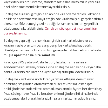
kayıt edebilirsiniz. Sisteme; standart sözleşme metnimizin yanı sıra
özel sözleşme metni bile tanımlayarabilirsiniz.
Sözleşme süresini girdiğiniz an anında kira ödeme tablosu ekranda
belirir her şey tamamsa kayıt ettiğinizde kiralama işini gerçekleştirmiş
olursunuz. Sözleşmeyi yazdır dediğiniz zaman hukuken geçerli bir
sözleşmeyi çıktı alabilirsiniz.
Örnek bir sözleşmeyi incelemek için
buraya tıklayınız.
Sözleşme yapıldığında her kiracı için bir cari kart oluşturulur ve
kiracının sizle olan tüm para alış verişi bu kart altına kaydedilir.
Dilediğiniz zaman bir kiracının tüm gelir-gider tablosu elinizin altında!
mugla apartman ve
Site Yönetimi
Kiracı için SMS yada E-Posta ile borç hatırlatma mesajlarının
gönderilmesini istemiyorsanız yine sözleşme esnasında veya daha
sonra kiracının cari kartında Uyarı Mesajlarını iptal edebilirsiniz.
Sözleşme kaydı esnasında kiracıya tahsis ettiğiniz demirbaşlar
demirbaş stoğundan otomatikman düşer tekrar sözleşme iptal
edildiğinde ise stok miktarı otomatikman artırılır. Ayrıca her demirbaş
fiyatı sözleşmeye fiyatı ile beraber eklendiğinden ihtilaf hallerinde
sözleşmeyi delil olarak kullanabilir zararınızı tazmin edebilirsiniz.