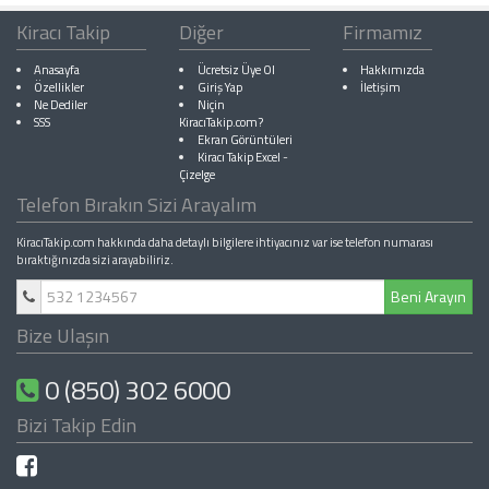
Kiracı Takip
Diğer
Firmamız
Anasayfa
Ücretsiz Üye Ol
Hakkımızda
Özellikler
Giriş Yap
İletişim
Ne Dediler
Niçin
SSS
KiracıTakip.com?
Ekran Görüntüleri
Kiracı Takip Excel
-
Çizelge
Telefon Bırakın Sizi Arayalım
KiracıTakip.com hakkında daha detaylı bilgilere ihtiyacınız var ise telefon numarası
bıraktığınızda sizi arayabiliriz.
Beni Arayın
Bize Ulaşın
0 (850) 302 6000
Bizi Takip Edin