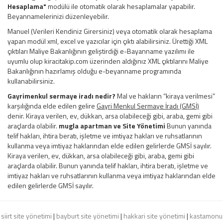
Hesaplama"
modülü ile otomatik olarak hesaplamalar yapabilir.
Beyannamelerinizi düzenleyebilir.
Manuel (Verileri Kendiniz Girersiniz) veya otomatik olarak hesaplama
yapan modül xml, excel ve yazıcılar için çıktı alabilirsiniz. Ürettiği XML
çıktıları Maliye Bakanlığının geliştirdiği e-Bayanname yazılımı ile
uyumlu olup kiracitakip.com üzerinden aldığınız XML çıktılarını Maliye
Bakanlığının hazırlamış olduğu e-beyanname programında
kullanabilirsiniz.
Gayrimenkul sermaye iradı nedir?
Mal ve hakların “kiraya verilmesi”
karşılığında elde edilen gelire
Gayri Menkul Sermaye İradı (GMSİ)
denir. Kiraya verilen, ev, dükkan, arsa olabileceği gibi, araba, gemi gibi
araçlarda olabilir.
mugla apartman ve
Site Yönetimi
Bunun yanında
telif hakları, ihtira beratı, işletme ve imtiyaz hakları ve ruhsatlarının
kullanma veya imtiyaz haklarından elde edilen gelirlerde GMSİ sayılır.
Kiraya verilen, ev, dükkan, arsa olabileceği gibi, araba, gemi gibi
araçlarda olabilir. Bunun yanında telif hakları, ihtira beratı, işletme ve
imtiyaz hakları ve ruhsatlarının kullanma veya imtiyaz haklarından elde
edilen gelirlerde GMSİ sayılır.
siirt site yönetimi
|
bayburt site yönetimi
|
hakkari site yönetimi
|
kastamonu