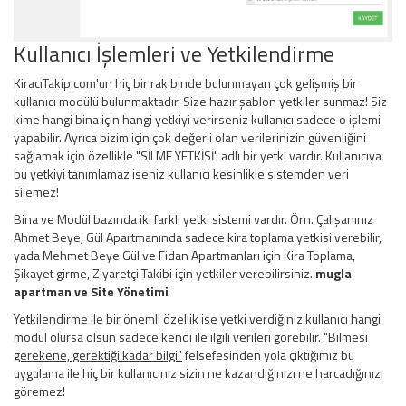
Kullanıcı İşlemleri ve Yetkilendirme
KiracıTakip.com'un hiç bir rakibinde bulunmayan çok gelişmiş bir
kullanıcı modülü bulunmaktadır. Size hazır şablon yetkiler sunmaz! Siz
kime hangi bina için hangi yetkiyi verirseniz kullanıcı sadece o işlemi
yapabilir. Ayrıca bizim için çok değerli olan verilerinizin güvenliğini
sağlamak için özellikle "SİLME YETKİSİ" adlı bir yetki vardır. Kullanıcıya
bu yetkiyi tanımlamaz iseniz kullanıcı kesinlikle sistemden veri
silemez!
Bina ve Modül bazında iki farklı yetki sistemi vardır. Örn. Çalışanınız
Ahmet Beye; Gül Apartmanında sadece kira toplama yetkisi verebilir,
yada Mehmet Beye Gül ve Fidan Apartmanları için Kira Toplama,
Şikayet girme, Ziyaretçi Takibi için yetkiler verebilirsiniz.
mugla
apartman ve
Site Yönetimi
Yetkilendirme ile bir önemli özellik ise yetki verdiğiniz kullanıcı hangi
modül olursa olsun sadece kendi ile ilgili verileri görebilir.
"Bilmesi
gerekene, gerektiği kadar bilgi"
felsefesinden yola çıktığımız bu
uygulama ile hiç bir kullanıcınız sizin ne kazandığınızı ne harcadığınızı
göremez!