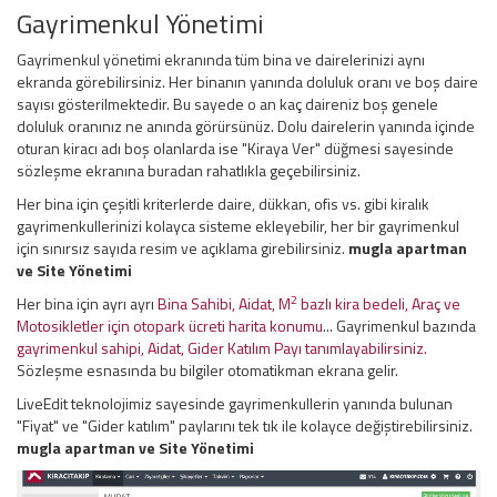
Gayrimenkul Yönetimi
Gayrimenkul yönetimi ekranında tüm bina ve dairelerinizi aynı
ekranda görebilirsiniz. Her binanın yanında doluluk oranı ve boş daire
sayısı gösterilmektedir. Bu sayede o an kaç daireniz boş genele
doluluk oranınız ne anında görürsünüz. Dolu dairelerin yanında içinde
oturan kiracı adı boş olanlarda ise "Kiraya Ver" düğmesi sayesinde
sözleşme ekranına buradan rahatlıkla geçebilirsiniz.
Her bina için çeşitli kriterlerde daire, dükkan, ofis vs. gibi kiralık
gayrimenkullerinizi kolayca sisteme ekleyebilir, her bir gayrimenkul
için sınırsız sayıda resim ve açıklama girebilirsiniz.
mugla apartman
ve
Site Yönetimi
2
Her bina için ayrı ayrı
Bina Sahibi, Aidat, M
bazlı kira bedeli, Araç ve
Motosikletler için otopark ücreti harita konumu
... Gayrimenkul bazında
gayrimenkul sahipi, Aidat, Gider Katılım Payı tanımlayabilirsiniz.
Sözleşme esnasında bu bilgiler otomatikman ekrana gelir.
LiveEdit teknolojimiz sayesinde gayrimenkullerin yanında bulunan
"Fiyat" ve "Gider katılım" paylarını tek tık ile kolayce değiştirebilirsiniz.
mugla apartman ve
Site Yönetimi