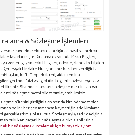
iralama & Sözleşme İşlemleri
zleşme kaydetme ekranı olabildiğince basit ve hızlı bir
kilde tasarlanmıştır. Kiralama ekranında Kiracı Bilgileri,
raya verilen gayrimenkul bilgileri, ödeme, depozito bilgileri
 eğer eşyalı bir daire kiralıyorsanız beraber verdiğiniz
mirbaşları, kefil, Otopark ücreti, aidat, teminat
lgileri,gecikme faizi vs.. gibi tüm bilgileri sözleşmeye kayıt
ebilirsiniz. Sisteme; standart sözleşme metnimizin yanı
ra özel sözleşme metni bile tanımlayarabilirsiniz.
zleşme süresini girdiğiniz an anında kira ödeme tablosu
randa belirir her şey tamamsa kayıt ettiğinizde kiralama
ini gerçekleştirmiş olursunuz. Sözleşmeyi yazdır dediğiniz
man hukuken geçerli bir sözleşmeyi çıktı alabilirsiniz.
nek bir sözleşmeyi incelemek için buraya tıklayınız.
zleşme yapıldığında her kiracı için bir cari kart oluşturulur