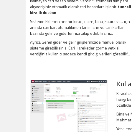
kalmayan cari hesap sistemi vardır. Sistemdeki tüm para
alışverişiniz otomatik olarak cari hesaplara işlenir.
tunceli
kiralik dukkan
Sisteme Eklenen her bir kiracı, daire, bina, Fatura vs... için
anında cari kart otomatikmen tanımlanır ve cari kartlar
bazında gelir ve giderlerinizi takip edebilirsiniz.
Ayrıca Genel gider ve gelir girişlerinizide manuel olarak
sisteme girebilirsiniz. Cari Hareketler görme yetkisi
verdiğiniz kullanıcı sadece kendi girdiği verileri görebilir!..
Kulla
KiracıTak
hangi bin
özellikle
Bina ve M
Mehmet Be
Yetkilend