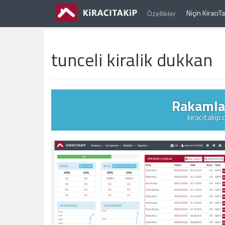
Niçin Kiracı
Özellikler
tunceli kiralik dukkan
Rakamlar
kiracitakip