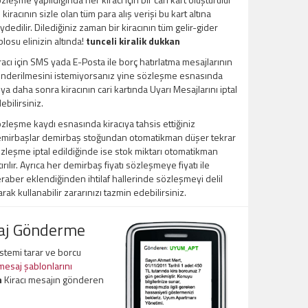
 kiracının sizle olan tüm para alış verişi bu kart altına
ydedilir. Dilediğiniz zaman bir kiracının tüm gelir-gider
blosu elinizin altında!
tunceli kiralik dukkan
racı için SMS yada E-Posta ile borç hatırlatma mesajlarının
nderilmesini istemiyorsanız yine sözleşme esnasında
ya daha sonra kiracının cari kartında Uyarı Mesajlarını iptal
ebilirsiniz.
zleşme kaydı esnasında kiracıya tahsis ettiğiniz
mirbaşlar demirbaş stoğundan otomatikman düşer tekrar
zleşme iptal edildiğinde ise stok miktarı otomatikman
tırılır. Ayrıca her demirbaş fiyatı sözleşmeye fiyatı ile
raber eklendiğinden ihtilaf hallerinde sözleşmeyi delil
arak kullanabilir zararınızı tazmin edebilirsiniz.
saj Gönderme
sistemi tarar ve borcu
 mesaj şablonlarını
n
Kiracı mesajın gönderen