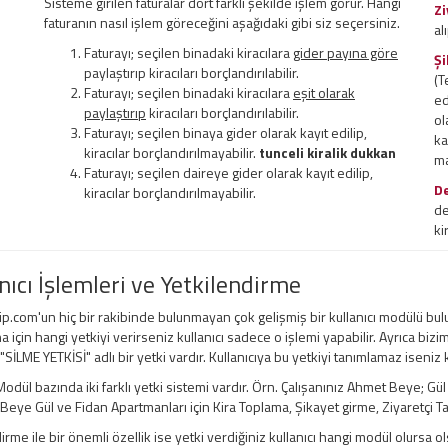
Sisteme girilen faturalar dört farklı şekilde işlem görür. Hangi
Zi
faturanın nasıl işlem göreceğini aşağıdaki gibi siz seçersiniz.
al
Faturayı; seçilen binadaki kiracılara
gider payına göre
Şi
paylaştırıp kiracıları borçlandırılabilir.
(T
Faturayı; seçilen binadaki kiracılara
eşit olarak
ed
paylaştırıp
kiracıları borçlandırılabilir.
ol
Faturayı; seçilen binaya gider olarak kayıt edilip,
ka
kiracılar borçlandırılmayabilir.
tunceli kiralik dukkan
ma
Faturayı; seçilen daireye gider olarak kayıt edilip,
D
kiracılar borçlandırılmayabilir.
de
ki
nıcı İşlemleri ve Yetkilendirme
ip.com'un hiç bir rakibinde bulunmayan çok gelişmiş bir kullanıcı modülü bul
a için hangi yetkiyi verirseniz kullanıcı sadece o işlemi yapabilir. Ayrıca bizi
 "SİLME YETKİSİ" adlı bir yetki vardır. Kullanıcıya bu yetkiyi tanımlamaz iseniz
odül bazında iki farklı yetki sistemi vardır. Örn. Çalışanınız Ahmet Beye; Gü
ye Gül ve Fidan Apartmanları için Kira Toplama, Şikayet girme, Ziyaretçi Taki
irme ile bir önemli özellik ise yetki verdiğiniz kullanıcı hangi modül olursa ols