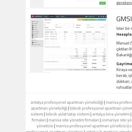
gerekene,
GMSI
İster bir
Hesapl
Manuel (V
çıktıları
Bakanlığ
Gayrime
Kiraya ve
beratı, i
dükkan, a
ruhsatlar
antalya profesyonel apartman yöneticiliği
|
manisa profesy
apartman yöneticiliği
|
bilecik profesyonel apartman yöneti
sistemi
|
bilecik aidat takip sistemi
|
antalya bina yönetimi
firmaları
|
manisa site yönetim firmaları
|
osmaniye site yön
yöneticisi
|
manisa profesyonel apartman yöneticisi
|
o
profesyonel apartman yöneticisi
|
antalya İş merkezi yönetici