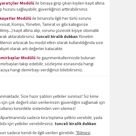
yaretçiler Modülü
ile binaya girip çıkan kişileri kayıt altına
ıp huzuru sağlayabilir, güvenliğinizi arttırabilirsiniz.
kayetler Modülü
ile binanızla ilgili her türlü sorunu
esisat, Komşu, Yönetim, Tamirat vs gibi kategorize
ilmiş...) kayıt altına alıp, sorunu çözecek kişiye otomatik
arak aktarabilirsiniz.
tunceli kiralik dukkan
Yönetim
litenizi artıracak bu modül etkin olarak kullanıldığında size
liyet olarak artı değerler katacaktır.
emirbaşlar Modülü
ile gayrimenkullerinizde bulunan
mirbaşları takip edebilir, sözleşme esnasında hangi
racıya hangi demirbaşı verdiğinizi bilebilirsiniz.
unmaktadır. Size hazır şablon yetkiler sunmaz! Siz kime
m için çok değerli olan verilerinizin güvenliğini sağlamak için
 kullanıcı kesinlikle sistemden veri silemez!
l Apartmanında sadece kira toplama yetkisi verebilir, yada
bi için yetkiler verebilirsiniz.
tunceli kiralik dukkan
un sadece kendi ile ilgili verileri görebilir.
"Bilmesi