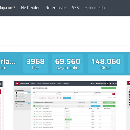
Takip.com?
Ne Dediler
Referanslar
SSS
Hakkımızda
la...
3968
69.560
148.060
.com
Üye
Gayrimenkul
Kiraci