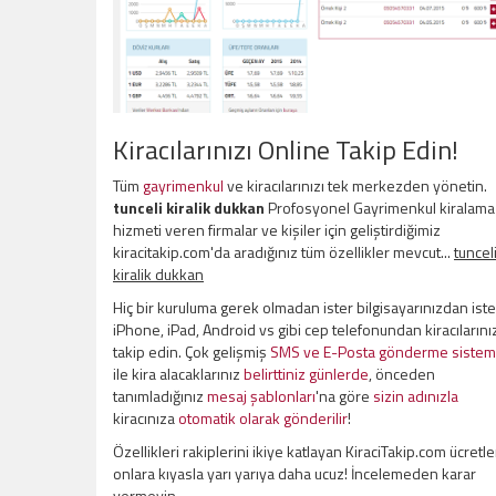
Kiracılarınızı Online Takip Edin!
Tüm
gayrimenkul
ve kiracılarınızı tek merkezden yönetin.
tunceli kiralik dukkan
Profosyonel Gayrimenkul kiralama
hizmeti veren firmalar ve kişiler için geliştirdiğimiz
kiracitakip.com'da aradığınız tüm özellikler mevcut...
tuncel
kiralik dukkan
Hiç bir kuruluma gerek olmadan ister bilgisayarınızdan iste
iPhone, iPad, Android vs gibi cep telefonundan kiracılarını
takip edin. Çok gelişmiş
SMS ve E-Posta gönderme sistem
ile kira alacaklarınız
belirttiniz günlerde
, önceden
tanımladığınız
mesaj şablonları
'na göre
sizin adınızla
kiracınıza
otomatik olarak gönderilir
!
Özellikleri rakiplerini ikiye katlayan KiraciTakip.com ücretle
onlara kıyasla yarı yarıya daha ucuz! İncelemeden karar
vermeyin.