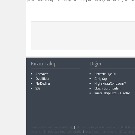
Kiracı Takip
Diğer
Anasayfa
Ücretsiz Üye Ol
Özellikler
Giriş Yap
Ne Dediler
Niçin KiracıTakip.com?
SSS
Ekran Görüntüleri
Kiracı Takip Excel
-
Çizelge
van profesyonel bina yöneticiliği
|
tekirdag profesyonel bina yöneticiliği
|
bolu pro
yöneticiliği
|
bolu apartman yöneticiliği
|
kocaeli apartman yöneticiliği
|
canakkal