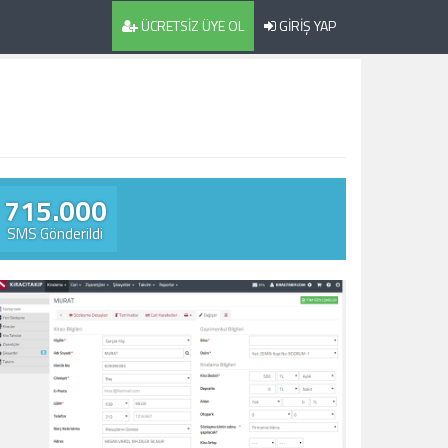
ÜCRETSİZ ÜYE OL
GİRİŞ YAP
715.000
SMS Gönderildi