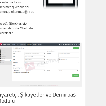
sajlar ve toplu
en mesaj kredilerini
ın okunup okunmadığını bu
ad}, {Borc} vs gibi
 kutlamalarında "Merhaba
arak alır.
iyaretçi, Şikayetler ve Demirbaş
odülü