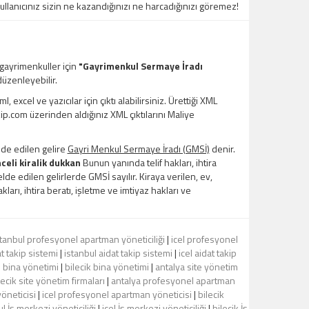
kullanıcınız sizin ne kazandığınızı ne harcadığınızı göremez!
 gayrimenkuller için
"Gayrimenkul Sermaye İradı
üzenleyebilir.
xcel ve yazıcılar için çıktı alabilirsiniz. Ürettiği XML
kip.com üzerinden aldığınız XML çıktılarını Maliye
lde edilen gelire
Gayri Menkul Sermaye İradı (GMSİ)
denir.
celi kiralik dukkan
Bunun yanında telif hakları, ihtira
de edilen gelirlerde GMSİ sayılır. Kiraya verilen, ev,
kları, ihtira beratı, işletme ve imtiyaz hakları ve
stanbul profesyonel apartman yöneticiliği
|
icel profesyonel
 takip sistemi
|
istanbul aidat takip sistemi
|
icel aidat takip
l bina yönetimi
|
bilecik bina yönetimi
|
antalya site yönetim
lecik site yönetim firmaları
|
antalya profesyonel apartman
öneticisi
|
icel profesyonel apartman yöneticisi
|
bilecik
l İş merkezi yöneticiliği
|
icel İş merkezi yöneticiliği
|
bilecik İş