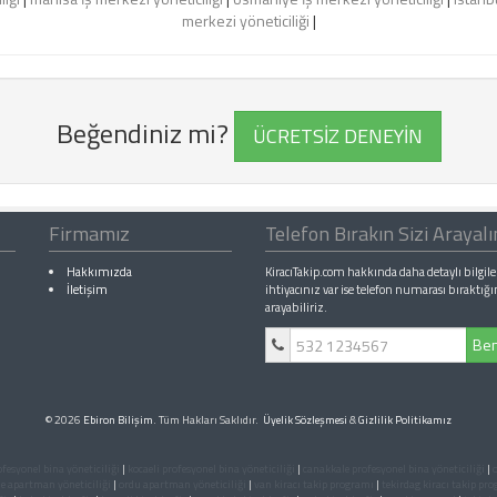
merkezi yöneticiliği
|
Beğendiniz mi?
ÜCRETSİZ DENEYİN
Firmamız
Telefon Bırakın Sizi Arayal
Hakkımızda
KiracıTakip.com hakkında daha detaylı bilgile
İletişim
ihtiyacınız var ise telefon numarası bıraktığı
arayabiliriz.
Ben
© 2026
Ebiron Bilişim
. Tüm Hakları Saklıdır.
Üyelik Sözleşmesi
&
Gizlilik Politikamız
fesyonel bina yöneticiliği
|
kocaeli profesyonel bina yöneticiliği
|
canakkale profesyonel bina yöneticiliği
|
o
e apartman yöneticiliği
|
ordu apartman yöneticiliği
|
van kiracı takip programı
|
tekirdag kiracı takip pr