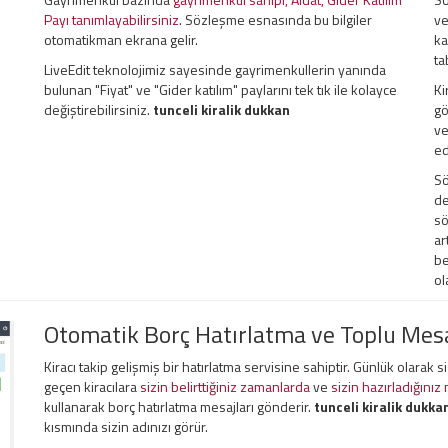
Payı tanımlayabilirsiniz.
Sözleşme esnasında bu bilgiler
ve
otomatikman ekrana gelir.
ka
ta
LiveEdit teknolojimiz sayesinde gayrimenkullerin yanında
bulunan "Fiyat" ve "Gider katılım" paylarını tek tık ile kolayce
Ki
değiştirebilirsiniz.
tunceli kiralik dukkan
gö
ve
ed
Sö
de
sö
ar
be
ol
Otomatik Borç Hatırlatma ve Toplu Me
Kiracı takip gelişmiş bir hatırlatma servisine sahiptir. Günlük olarak 
geçen kiracılara
sizin belirttiğiniz zamanlarda
ve
sizin hazırladığınız
kullanarak borç hatırlatma mesajları gönderir.
tunceli kiralik dukka
kısmında sizin adınızı görür.