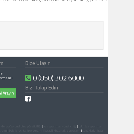
ım
Bize Ulaşın
re
0 (850) 302 6000
nızda sizi
Bizi Takip Edin
i Arayın
rdu profesyonel bina yöneticiliği
|
van apartman yöneticiliği
|
tekirdag apartman
ogramı
|
bolu kiracı takip programı
|
kocaeli kiracı takip programı
|
canakkale kiracı