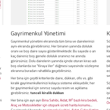
Gayrimenkul Yönetimi
K
Gayrimenkul yönetimi ekranında tüm bina ve dairelerinizi
Sö
aynı ekranda görebilirsiniz. Her binanın yanında doluluk
şe
oranı ve boş daire sayısı gösterilmektedir. Bu sayede o an
Ki
i
kaç daireniz boş genele doluluk oranınız ne anında
ve
görürsünüz. Dolu dairelerin yanında içinde oturan kiracı adı
de
boş olanlarda ise "Kiraya Ver" düğmesi sayesinde sözleşme
bi
r
ekranına buradan rahatlıkla geçebilirsiniz.
ed
zı
sı
i
Her bina için çeşitli kriterlerde daire, dükkan, ofis vs. gibi
kiralık gayrimenkullerinizi kolayca sisteme ekleyebilir, her
Sö
bir gayrimenkul için sınırsız sayıda resim ve açıklama
ek
girebilirsiniz.
tunceli kiralik dukkan
iş
za
2
ri
Her bina için ayrı ayrı
Bina Sahibi, Aidat, M
bazlı kira bedeli,
Ör
Araç ve Motosikletler için otopark ücreti harita konumu
...
Gayrimenkul bazında
gayrimenkul sahipi, Aidat, Gider Katılım
Sö