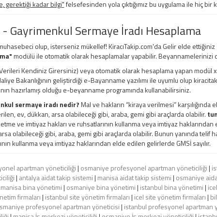
 gerektiği kadar bilgi"
felsefesinden yola çıktığımız bu uygulama ile hiç bir 
 - Gayrimenkul Sermaye İradı Hesaplama
 muhasebeci olup, isterseniz mükellef! KiracıTakip.com'da Gelir elde ettiğiniz
ama"
modülü ile otomatik olarak hesaplamalar yapabilir. Beyannamelerinizi d
erileri Kendiniz Girersiniz) veya otomatik olarak hesaplama yapan modül xml, e
 Maliye Bakanlığının geliştirdiği e-Bayanname yazılımı ile uyumlu olup kiracita
ının hazırlamış olduğu e-beyanname programında kullanabilirsiniz.
nkul sermaye iradı nedir?
Mal ve hakların “kiraya verilmesi” karşılığında e
rilen, ev, dükkan, arsa olabileceği gibi, araba, gemi gibi araçlarda olabilir.
tun
şletme ve imtiyaz hakları ve ruhsatlarının kullanma veya imtiyaz haklarından el
rsa olabileceği gibi, araba, gemi gibi araçlarda olabilir. Bunun yanında telif ha
ının kullanma veya imtiyaz haklarından elde edilen gelirlerde GMSİ sayılır.
onel apartman yöneticiliği
|
osmaniye profesyonel apartman yöneticiliği
|
i
ciliği
|
antalya aidat takip sistemi
|
manisa aidat takip sistemi
|
osmaniye aidat
|
manisa bina yönetimi
|
osmaniye bina yönetimi
|
istanbul bina yönetimi
|
ice
etim firmaları
|
istanbul site yönetim firmaları
|
icel site yönetim firmaları
|
bi
smaniye profesyonel apartman yöneticisi
|
istanbul profesyonel apartman y
liği
|
manisa İş merkezi yöneticiliği
|
osmaniye İş merkezi yöneticiliği
|
istanbu