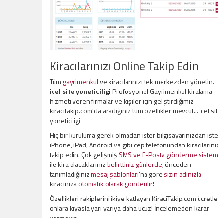
Kiracılarınızı Online Takip Edin!
Tüm
gayrimenkul
ve kiracılarınızı tek merkezden yönetin.
icel site yoneticiligi
Profosyonel Gayrimenkul kiralama
hizmeti veren firmalar ve kişiler için geliştirdiğimiz
kiracitakip.com'da aradığınız tüm özellikler mevcut...
icel si
yoneticiligi
Hiç bir kuruluma gerek olmadan ister bilgisayarınızdan iste
iPhone, iPad, Android vs gibi cep telefonundan kiracılarını
takip edin. Çok gelişmiş
SMS ve E-Posta gönderme sistem
ile kira alacaklarınız
belirttiniz günlerde
, önceden
tanımladığınız
mesaj şablonları
'na göre
sizin adınızla
kiracınıza
otomatik olarak gönderilir
!
Özellikleri rakiplerini ikiye katlayan KiraciTakip.com ücretle
onlara kıyasla yarı yarıya daha ucuz! İncelemeden karar
vermeyin.