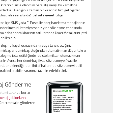
 kiracının sizle olan tüm para alış verişi bu kart altına
ydedilir. Dilediğiniz zaman bir kiracının tüm gelir-gider
blosu elinizin altında!
icel site yoneticiligi
racı için SMS yada E-Posta ile borç hatırlatma mesajlarının
nderilmesini istemiyorsanız yine sözleşme esnasında
ya daha sonra kiracının cari kartında Uyarı Mesajlarını iptal
ebilirsiniz.
zleşme kaydı esnasında kiracıya tahsis ettiğiniz
mirbaşlar demirbaş stoğundan otomatikman düşer tekrar
zleşme iptal edildiğinde ise stok miktarı otomatikman
tırılır. Ayrıca her demirbaş fiyatı sözleşmeye fiyatı ile
raber eklendiğinden ihtilaf hallerinde sözleşmeyi delil
arak kullanabilir zararınızı tazmin edebilirsiniz.
saj Gönderme
sistemi tarar ve borcu
 mesaj şablonlarını
iracı mesajın gönderen