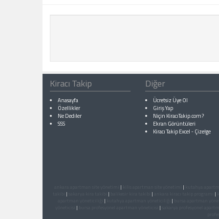
Kiracı Takip
Diğer
Anasayfa
Ücretsiz Üye Ol
Özellikler
Giriş Yap
Ne Dediler
Niçin KiracıTakip.com?
SSS
Ekran Görüntüleri
Kiracı Takip Excel
-
Çizelge
ankara apartman site yönetimi
|
kilis apartman site yönetimi
|
kutahya apartma
takibi
|
sakarya kira takibi
|
balikesir kira takibi
|
ankara kiracı takip programı
|
apartman yöneticiliği
|
kutahya apartman yöneticiliği
|
bursa apartman yönet
yöneticisi
|
bursa profesyonel apartman yöneticisi
|
sakarya profesyonel apartm
profe