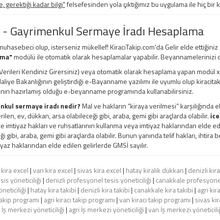
 gerektiği kadar bilgi"
felsefesinden yola çıktığımız bu uygulama ile hiç bir 
 - Gayrimenkul Sermaye İradı Hesaplama
 muhasebeci olup, isterseniz mükellef! KiracıTakip.com'da Gelir elde ettiğiniz
ama"
modülü ile otomatik olarak hesaplamalar yapabilir. Beyannamelerinizi d
erileri Kendiniz Girersiniz) veya otomatik olarak hesaplama yapan modül xml, e
 Maliye Bakanlığının geliştirdiği e-Bayanname yazılımı ile uyumlu olup kiracita
ının hazırlamış olduğu e-beyanname programında kullanabilirsiniz.
nkul sermaye iradı nedir?
Mal ve hakların “kiraya verilmesi” karşılığında e
rilen, ev, dükkan, arsa olabileceği gibi, araba, gemi gibi araçlarda olabilir.
ice
e imtiyaz hakları ve ruhsatlarının kullanma veya imtiyaz haklarından elde edil
ği gibi, araba, gemi gibi araçlarda olabilir. Bunun yanında telif hakları, ihtira
yaz haklarından elde edilen gelirlerde GMSİ sayılır.
 kira excel
|
van kira excel
|
sivas kira excel
|
hatay kiralık dükkan
|
denizli kir
is yöneticiliği
|
denizli profesyonel tesis yöneticiliği
|
canakkale profesyonel 
neticiliği
|
hatay kira takibi
|
denizli kira takibi
|
canakkale kira takibi
|
agri kira
takip programı
|
agri kiracı takip programı
|
van kiracı takip programı
|
sivas ki
İş merkezi yöneticiliği
|
agri İş merkezi yöneticiliği
|
van İş merkezi yöneticili