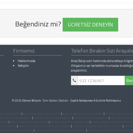
Beğendiniz mi?
ÜCRETSİZ DENEYİN
Firmamız
Telefon Bırakın Sizi Arayal
Hakkımızda
KiracıTakip.com hakkında daha detaylı bilgile
İletişim
ihtiyacınız var ise telefon numarası bıraktığı
arayabiliriz.
Ben
© 2026
Ebiron Bilişim
. Tüm Hakları Saklıdır.
Üyelik Sözleşmesi
&
Gizlilik Politikamız
n site yönetimi
|
bursa apartman site yönetimi
|
sakarya apartman site yönetimi
|
balikesir apartman si
kilis kiracı takip programı
|
kutahya kiracı takip programı
|
bursa kiracı takip programı
|
sakarya kiracı ta
iciliği
|
sakarya apartman yöneticiliği
|
balikesir apartman yöneticiliği
|
ankara profesyonel apartman yön
an yöneticisi
|
balikesir profesyonel apartman yöneticisi
|
ankara profesyonel apartman yönetimi
|
kilis 
syonel apartman yönetimi
|
sakarya profesyonel apartman yönetimi
|
balikesir profesyonel apartman yön