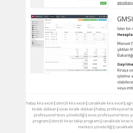
gerekene,
GMSI
İster bir
Hesapl
Manuel (V
çıktıları
Bakanlığ
Gayrime
Kiraya ve
işletme v
olabilece
veya imti
hatay kira excel
|
denizli kira excel
|
canakkale kira excel
|
agri
kiralık dükkan
|
sivas kiralık dükkan
|
hatay profesyonel tes
profesyonel tesis yöneticiliği
|
sivas profesyonel tesis yö
programı
|
denizli kiracı takip programı
|
canakkale kiracı 
merkezi yöneticiliği
|
canakkale 