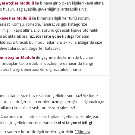
yaretçiler Modülü
ile binaya girip çıkan kişileri kayıt altına
ıp huzuru sağlayabilir, güvenliğinizi arttırabilirsiniz.
kayetler Modülü
ile binanızla ilgili her türlü sorunu
esisat, Komşu, Yönetim, Tamirat vs gibi kategorize
ilmiş...) kayıt altına alıp, sorunu çözecek kişiye otomatik
arak aktarabilirsiniz.
icel site yoneticiligi
Yönetim
litenizi artıracak bu modül etkin olarak kullanıldığında size
liyet olarak artı değerler katacaktır.
emirbaşlar Modülü
ile gayrimenkullerinizde bulunan
mirbaşları takip edebilir, sözleşme esnasında hangi
racıya hangi demirbaşı verdiğinizi bilebilirsiniz.
unmaktadır. Size hazır şablon yetkiler sunmaz! Siz kime
m için çok değerli olan verilerinizin güvenliğini sağlamak için
 kullanıcı kesinlikle sistemden veri silemez!
l Apartmanında sadece kira toplama yetkisi verebilir, yada
bi için yetkiler verebilirsiniz.
icel site yoneticiligi
un sadece kendi ile ilgili verileri görebilir.
"Bilmesi