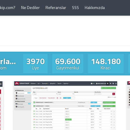
Takip.com?
Ne Dediler
Referanslar
SSS
Hakkımızda
la...
3970
69.600
148.180
.com
Üye
Gayrimenkul
Kiraci