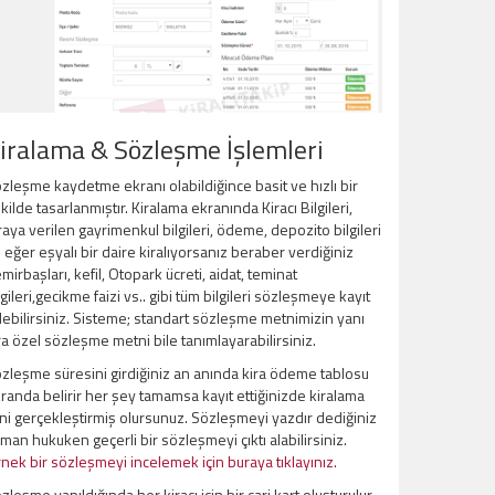
iralama & Sözleşme İşlemleri
zleşme kaydetme ekranı olabildiğince basit ve hızlı bir
kilde tasarlanmıştır. Kiralama ekranında Kiracı Bilgileri,
raya verilen gayrimenkul bilgileri, ödeme, depozito bilgileri
 eğer eşyalı bir daire kiralıyorsanız beraber verdiğiniz
mirbaşları, kefil, Otopark ücreti, aidat, teminat
lgileri,gecikme faizi vs.. gibi tüm bilgileri sözleşmeye kayıt
ebilirsiniz. Sisteme; standart sözleşme metnimizin yanı
ra özel sözleşme metni bile tanımlayarabilirsiniz.
zleşme süresini girdiğiniz an anında kira ödeme tablosu
randa belirir her şey tamamsa kayıt ettiğinizde kiralama
ini gerçekleştirmiş olursunuz. Sözleşmeyi yazdır dediğiniz
man hukuken geçerli bir sözleşmeyi çıktı alabilirsiniz.
nek bir sözleşmeyi incelemek için buraya tıklayınız.
zleşme yapıldığında her kiracı için bir cari kart oluşturulur