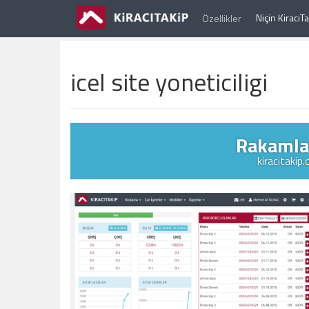
Niçin Kiracı
Özellikler
icel site yoneticiligi
Rakamlar
kiracitakip