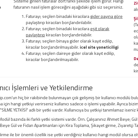
Sisteme girilen faturalar dört farklı şekilde işlem görür. Hangi
Zi
e
faturanın nasıl işlem göreceğini aşağıdaki gibi siz seçersiniz.
al
Faturayı; seçilen binadaki kiracılara
gider payına göre
Şi
paylaştırıp kiracıları borçlandırılabilir.
(T
Faturayı; seçilen binadaki kiracılara
eşit olarak
ed
paylaştırıp
kiracıları borçlandırılabilir.
ol
Faturayı; seçilen binaya gider olarak kayıt edilip,
ka
kiracılar borçlandırılmayabilir.
icel site yoneticiligi
ma
Faturayı; seçilen daireye gider olarak kayıt edilip,
D
kiracılar borçlandırılmayabilir.
de
ki
nıcı İşlemleri ve Yetkilendirme
ip.com'un hiç bir rakibinde bulunmayan çok gelişmiş bir kullanıcı modülü bul
a için hangi yetkiyi verirseniz kullanıcı sadece o işlemi yapabilir. Ayrıca bizi
 "SİLME YETKİSİ" adlı bir yetki vardır. Kullanıcıya bu yetkiyi tanımlamaz iseniz
odül bazında iki farklı yetki sistemi vardır. Örn. Çalışanınız Ahmet Beye; Gü
ye Gül ve Fidan Apartmanları için Kira Toplama, Şikayet girme, Ziyaretçi Taki
irme ile bir önemli özellik ise yetki verdiğiniz kullanıcı hangi modül olursa ols