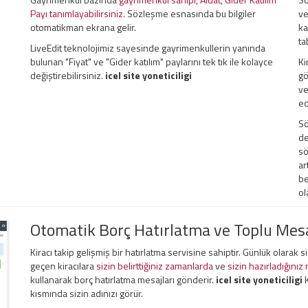
Payı tanımlayabilirsiniz.
Sözleşme esnasında bu bilgiler
ve
otomatikman ekrana gelir.
ka
ta
LiveEdit teknolojimiz sayesinde gayrimenkullerin yanında
bulunan "Fiyat" ve "Gider katılım" paylarını tek tık ile kolayce
Ki
değiştirebilirsiniz.
icel site yoneticiligi
gö
ve
ed
Sö
de
sö
ar
be
ol
Otomatik Borç Hatırlatma ve Toplu Me
Kiracı takip gelişmiş bir hatırlatma servisine sahiptir. Günlük olarak 
geçen kiracılara
sizin belirttiğiniz zamanlarda
ve
sizin hazırladığınız
kullanarak borç hatırlatma mesajları gönderir.
icel site yoneticiligi
K
kısmında sizin adınızı görür.