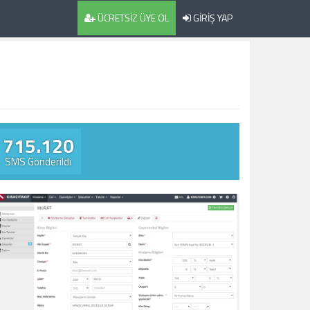
ÜCRETSİZ ÜYE OL
GİRİŞ YAP
715.120
SMS Gönderildi