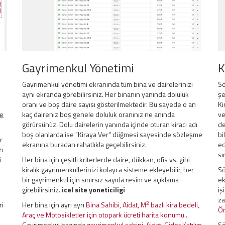
Gayrimenkul Yönetimi
K
Gayrimenkul yönetimi ekranında tüm bina ve dairelerinizi
Sö
aynı ekranda görebilirsiniz. Her binanın yanında doluluk
şe
oranı ve boş daire sayısı gösterilmektedir. Bu sayede o an
Ki
te
kaç daireniz boş genele doluluk oranınız ne anında
ve
görürsünüz. Dolu dairelerin yanında içinde oturan kiracı adı
de
boş olanlarda ise "Kiraya Ver" düğmesi sayesinde sözleşme
bi
r
ekranına buradan rahatlıkla geçebilirsiniz.
ed
zı
sı
i
Her bina için çeşitli kriterlerde daire, dükkan, ofis vs. gibi
kiralık gayrimenkullerinizi kolayca sisteme ekleyebilir, her
Sö
bir gayrimenkul için sınırsız sayıda resim ve açıklama
ek
girebilirsiniz.
icel site yoneticiligi
iş
za
2
ri
Her bina için ayrı ayrı
Bina Sahibi, Aidat, M
bazlı kira bedeli,
Ör
Araç ve Motosikletler için otopark ücreti harita konumu
...
Gayrimenkul bazında
gayrimenkul sahipi, Aidat, Gider Katılım
Sö