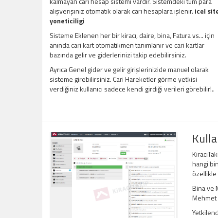
kalmayan cari hesap sistemi vardır. Sistemdeki tüm para
alışverişiniz otomatik olarak cari hesaplara işlenir.
icel sit
yoneticiligi
Sisteme Eklenen her bir kiracı, daire, bina, Fatura vs... için
anında cari kart otomatikmen tanımlanır ve cari kartlar
bazında gelir ve giderlerinizi takip edebilirsiniz.
Ayrıca Genel gider ve gelir girişlerinizide manuel olarak
sisteme girebilirsiniz. Cari Hareketler görme yetkisi
verdiğiniz kullanıcı sadece kendi girdiği verileri görebilir!..
Kulla
KiracıTak
hangi bin
özellikle
Bina ve M
Mehmet Be
Yetkilend