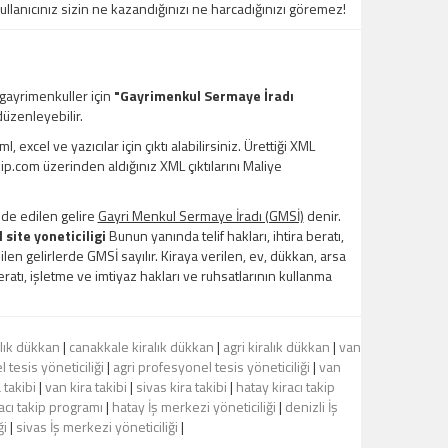
kullanıcınız sizin ne kazandığınızı ne harcadığınızı göremez!
 gayrimenkuller için
"Gayrimenkul Sermaye İradı
üzenleyebilir.
xcel ve yazıcılar için çıktı alabilirsiniz. Ürettiği XML
kip.com üzerinden aldığınız XML çıktılarını Maliye
lde edilen gelire
Gayri Menkul Sermaye İradı (GMSİ)
denir.
l site yoneticiligi
Bunun yanında telif hakları, ihtira beratı,
en gelirlerde GMSİ sayılır. Kiraya verilen, ev, dükkan, arsa
 beratı, işletme ve imtiyaz hakları ve ruhsatlarının kullanma
alık dükkan
|
canakkale kiralık dükkan
|
agri kiralık dükkan
|
van
tesis yöneticiliği
|
agri profesyonel tesis yöneticiliği
|
van
 takibi
|
van kira takibi
|
sivas kira takibi
|
hatay kiracı takip
racı takip programı
|
hatay İş merkezi yöneticiliği
|
denizli İş
ği
|
sivas İş merkezi yöneticiliği
|