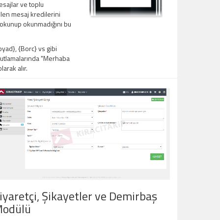
sajlar ve toplu
en mesaj kredilerini
ın okunup okunmadığını bu
ad}, {Borc} vs gibi
 kutlamalarında "Merhaba
arak alır.
iyaretçi, Şikayetler ve Demirbaş
odülü