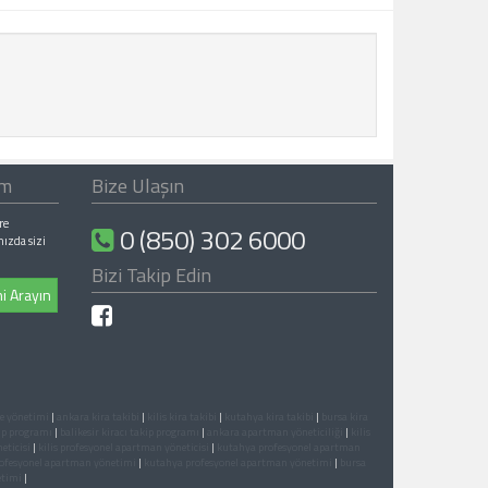
ım
Bize Ulaşın
re
0 (850) 302 6000
nızda sizi
Bizi Takip Edin
i Arayın
te yönetimi
|
ankara kira takibi
|
kilis kira takibi
|
kutahya kira takibi
|
bursa kira
kip programı
|
balikesir kiracı takip programı
|
ankara apartman yöneticiliği
|
kilis
eticisi
|
kilis profesyonel apartman yöneticisi
|
kutahya profesyonel apartman
profesyonel apartman yönetimi
|
kutahya profesyonel apartman yönetimi
|
bursa
etimi
|