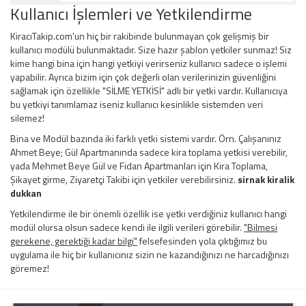
Kullanıcı İşlemleri ve Yetkilendirme
KiracıTakip.com'un hiç bir rakibinde bulunmayan çok gelişmiş bir
kullanıcı modülü bulunmaktadır. Size hazır şablon yetkiler sunmaz! Siz
kime hangi bina için hangi yetkiyi verirseniz kullanıcı sadece o işlemi
yapabilir. Ayrıca bizim için çok değerli olan verilerinizin güvenliğini
sağlamak için özellikle "SİLME YETKİSİ" adlı bir yetki vardır. Kullanıcıya
bu yetkiyi tanımlamaz iseniz kullanıcı kesinlikle sistemden veri
silemez!
Bina ve Modül bazında iki farklı yetki sistemi vardır. Örn. Çalışanınız
Ahmet Beye; Gül Apartmanında sadece kira toplama yetkisi verebilir,
yada Mehmet Beye Gül ve Fidan Apartmanları için Kira Toplama,
Şikayet girme, Ziyaretçi Takibi için yetkiler verebilirsiniz.
sirnak kiralik
dukkan
Yetkilendirme ile bir önemli özellik ise yetki verdiğiniz kullanıcı hangi
modül olursa olsun sadece kendi ile ilgili verileri görebilir.
"Bilmesi
gerekene, gerektiği kadar bilgi"
felsefesinden yola çıktığımız bu
uygulama ile hiç bir kullanıcınız sizin ne kazandığınızı ne harcadığınızı
göremez!