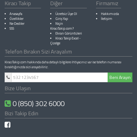
Kiracı Takip
Diğer
Firmamız
Anasayfa
Ücretsiz Üye Ol
Hakkımızda
Özellikler
Giriş Yap
İletişim
Ne Dediler
Niçin
SSS
KiracıTakip.com?
Ekran Görüntüleri
Kiracı Takip Excel
-
Çizelge
Telefon Bırakın Sizi Arayalım
KiracıTakip.com hakkında daha detaylı bilgilere ihtiyacınız var ise telefon numarası
bıraktığınızda sizi arayabiliriz.
Beni Arayın
Bize Ulaşın
0 (850) 302 6000
Bizi Takip Edin