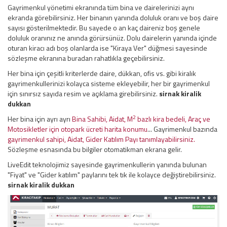
Gayrimenkul yönetimi ekranında tüm bina ve dairelerinizi aynı
ekranda görebilirsiniz. Her binanın yanında doluluk oranı ve boş daire
sayısı gösterilmektedir. Bu sayede o an kaç daireniz boş genele
doluluk oranınız ne anında görürsünüz. Dolu dairelerin yanında içinde
oturan kiracı adı boş olanlarda ise "Kiraya Ver" düğmesi sayesinde
sözleşme ekranına buradan rahatlıkla geçebilirsiniz.
Her bina için çeşitli kriterlerde daire, dükkan, ofis vs. gibi kiralık
gayrimenkullerinizi kolayca sisteme ekleyebilir, her bir gayrimenkul
için sınırsız sayıda resim ve açıklama girebilirsiniz.
sirnak kiralik
dukkan
2
Her bina için ayrı ayrı
Bina Sahibi, Aidat, M
bazlı kira bedeli, Araç ve
Motosikletler için otopark ücreti harita konumu
... Gayrimenkul bazında
gayrimenkul sahipi, Aidat, Gider Katılım Payı tanımlayabilirsiniz.
Sözleşme esnasında bu bilgiler otomatikman ekrana gelir.
LiveEdit teknolojimiz sayesinde gayrimenkullerin yanında bulunan
"Fiyat" ve "Gider katılım" paylarını tek tık ile kolayce değiştirebilirsiniz.
sirnak kiralik dukkan