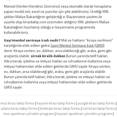
Manuel (Verileri Kendiniz Girersiniz) veya otomatik olarak hesaplama
yapan modül xml, excel ve yazıcılar için çıktı alabilirsiniz. Ürettiği XML
çıktıları Maliye Bakanlığının geliştirdiği e-Bayanname yazılımı ile
uyumlu olup kiracitakip.com üzerinden aldığınız XML çıktılarını Maliye
Bakanlığının hazırlamış olduğu e-beyanname programında
kullanabilirsiniz.
Gayrimenkul sermaye iradı nedir?
Mal ve hakların “kiraya verilmesi”
karşılığında elde edilen gelire
Gayri Menkul Sermaye İradı (GMSİ)
denir. Kiraya verilen, ev, dükkan, arsa olabileceği gibi, araba, gemi gibi
araçlarda olabilir.
sirnak kiralik dukkan
Bunun yanında telif hakları,
ihtira beratı, işletme ve imtiyaz hakları ve ruhsatlarının kullanma veya
imtiyaz haklarından elde edilen gelirlerde GMSİ sayılır. Kiraya verilen,
ev, dükkan, arsa olabileceği gibi, araba, gemi gibi araçlarda olabilir.
Bunun yanında telif hakları, ihtira beratı, işletme ve imtiyaz hakları ve
ruhsatlarının kullanma veya imtiyaz haklarından elde edilen gelirlerde
GMSİ sayılır.
mus kiracı takip formu
|
kayseri kiracı takip formu
|
yozgat kiracı takip formu
|
adana kiracı takip formu
|
kirikkale kiracı takip formu
|
icel kiracı takip formu
|
mus apartman yönetim programı
|
kayseri apartman yönetim programı
|