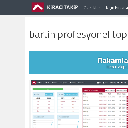
Niçin Kiracı
Özellikler
bartin profesyonel topl
Rakamlar
kiracitakip