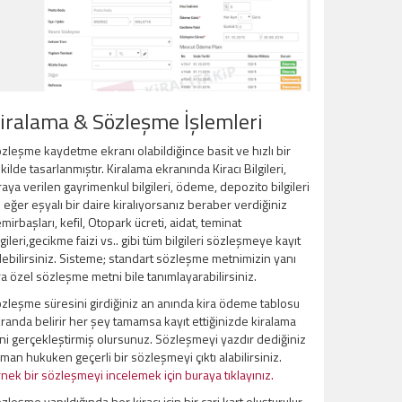
iralama & Sözleşme İşlemleri
zleşme kaydetme ekranı olabildiğince basit ve hızlı bir
kilde tasarlanmıştır. Kiralama ekranında Kiracı Bilgileri,
raya verilen gayrimenkul bilgileri, ödeme, depozito bilgileri
 eğer eşyalı bir daire kiralıyorsanız beraber verdiğiniz
mirbaşları, kefil, Otopark ücreti, aidat, teminat
lgileri,gecikme faizi vs.. gibi tüm bilgileri sözleşmeye kayıt
ebilirsiniz. Sisteme; standart sözleşme metnimizin yanı
ra özel sözleşme metni bile tanımlayarabilirsiniz.
zleşme süresini girdiğiniz an anında kira ödeme tablosu
randa belirir her şey tamamsa kayıt ettiğinizde kiralama
ini gerçekleştirmiş olursunuz. Sözleşmeyi yazdır dediğiniz
man hukuken geçerli bir sözleşmeyi çıktı alabilirsiniz.
nek bir sözleşmeyi incelemek için buraya tıklayınız.
zleşme yapıldığında her kiracı için bir cari kart oluşturulur