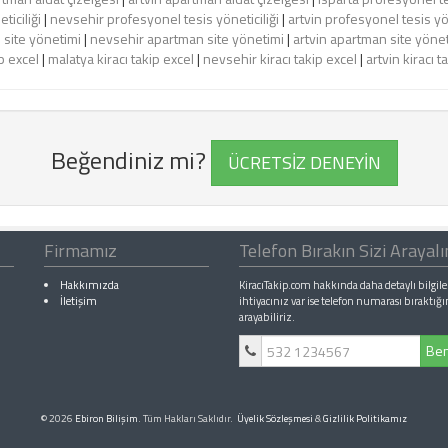
ticiliği
|
nevsehir profesyonel tesis yöneticiliği
|
artvin profesyonel tesis yön
 site yönetimi
|
nevsehir apartman site yönetimi
|
artvin apartman site yöne
ip excel
|
malatya kiracı takip excel
|
nevsehir kiracı takip excel
|
artvin kiracı t
Beğendiniz mi?
ÜCRETSİZ DENEYİN
Firmamız
Telefon Bırakın Sizi Arayal
Hakkımızda
KiracıTakip.com hakkında daha detaylı bilgile
İletişim
ihtiyacınız var ise telefon numarası bıraktığı
arayabiliriz.
Ben
© 2026
Ebiron Bilişim
. Tüm Hakları Saklıdır.
Üyelik Sözleşmesi
&
Gizlilik Politikamız