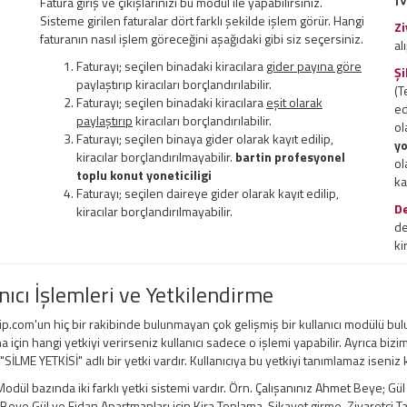
Fatura giriş ve çıkışlarınızı bu modül ile yapabilirsiniz.
Sisteme girilen faturalar dört farklı şekilde işlem görür. Hangi
Zi
faturanın nasıl işlem göreceğini aşağıdaki gibi siz seçersiniz.
al
Faturayı; seçilen binadaki kiracılara
gider payına göre
Şi
paylaştırıp kiracıları borçlandırılabilir.
(T
Faturayı; seçilen binadaki kiracılara
eşit olarak
ed
paylaştırıp
kiracıları borçlandırılabilir.
ol
Faturayı; seçilen binaya gider olarak kayıt edilip,
yo
kiracılar borçlandırılmayabilir.
bartin profesyonel
ol
toplu konut yoneticiligi
ka
Faturayı; seçilen daireye gider olarak kayıt edilip,
D
kiracılar borçlandırılmayabilir.
de
ki
nıcı İşlemleri ve Yetkilendirme
ip.com'un hiç bir rakibinde bulunmayan çok gelişmiş bir kullanıcı modülü bul
a için hangi yetkiyi verirseniz kullanıcı sadece o işlemi yapabilir. Ayrıca bizi
 "SİLME YETKİSİ" adlı bir yetki vardır. Kullanıcıya bu yetkiyi tanımlamaz iseniz
odül bazında iki farklı yetki sistemi vardır. Örn. Çalışanınız Ahmet Beye; Gü
ye Gül ve Fidan Apartmanları için Kira Toplama, Şikayet girme, Ziyaretçi Taki