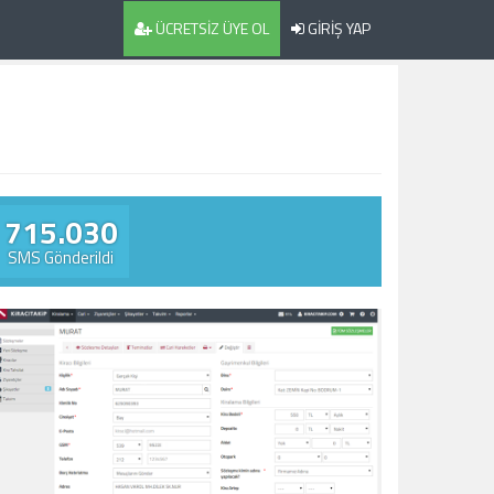
ÜCRETSİZ ÜYE OL
GİRİŞ YAP
715.030
SMS Gönderildi