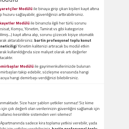
yaretçiler Modülü
ile binaya girip çıkan kişileri kayıt altına
ıp huzuru sağlayabilir, güvenliğinizi arttırabilirsiniz.
kayetler Modülü
ile binanızla ilgili her türlü sorunu
esisat, Komşu, Yönetim, Tamirat vs gibi kategorize
ilmiş...) kayıt altına alıp, sorunu çözecek kişiye otomatik
arak aktarabilirsiniz.
bartin profesyonel toplu konut
neticiligi
Yönetim kalitenizi artıracak bu modül etkin
arak kullanıldığında size maliyet olarak artı değerler
tacaktır.
emirbaşlar Modülü
ile gayrimenkullerinizde bulunan
mirbaşları takip edebilir, sözleşme esnasında hangi
racıya hangi demirbaşı verdiğinizi bilebilirsiniz.
unmaktadır. Size hazır şablon yetkiler sunmaz! Siz kime
m için çok değerli olan verilerinizin güvenliğini sağlamak için
 kullanıcı kesinlikle sistemden veri silemez!
l Apartmanında sadece kira toplama yetkisi verebilir, yada
bi için yetkiler verebilirsiniz.
bartin profesyonel toplu