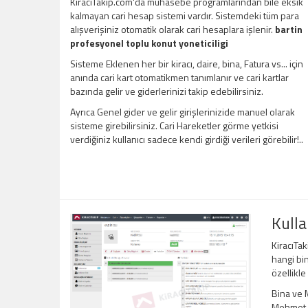
KiracıTakip.com'da muhasebe programlarından bile eksik
kalmayan cari hesap sistemi vardır. Sistemdeki tüm para
alışverişiniz otomatik olarak cari hesaplara işlenir.
bartin
profesyonel toplu konut yoneticiligi
Sisteme Eklenen her bir kiracı, daire, bina, Fatura vs... için
anında cari kart otomatikmen tanımlanır ve cari kartlar
bazında gelir ve giderlerinizi takip edebilirsiniz.
Ayrıca Genel gider ve gelir girişlerinizide manuel olarak
sisteme girebilirsiniz. Cari Hareketler görme yetkisi
verdiğiniz kullanıcı sadece kendi girdiği verileri görebilir!..
Kulla
KiracıTak
hangi bin
özellikle
Bina ve M
Mehmet Be