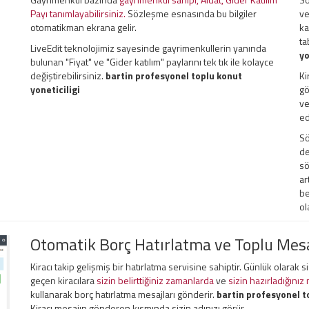
Payı tanımlayabilirsiniz.
Sözleşme esnasında bu bilgiler
ve
otomatikman ekrana gelir.
ka
ta
LiveEdit teknolojimiz sayesinde gayrimenkullerin yanında
yo
bulunan "Fiyat" ve "Gider katılım" paylarını tek tık ile kolayce
değiştirebilirsiniz.
bartin profesyonel toplu konut
Ki
yoneticiligi
gö
ve
ed
Sö
de
sö
ar
be
ol
Otomatik Borç Hatırlatma ve Toplu Me
Kiracı takip gelişmiş bir hatırlatma servisine sahiptir. Günlük olarak 
geçen kiracılara
sizin belirttiğiniz zamanlarda
ve
sizin hazırladığınız
kullanarak borç hatırlatma mesajları gönderir.
bartin profesyonel to
Kiracı mesajın gönderen kısmında sizin adınızı görür.