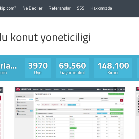
Takip.com?
Ne Dediler
Referanslar
SSS
Hakkımızda
u konut yoneticiligi
la...
3970
69.560
148.100
.com
Üye
Gayrimenkul
Kiraci