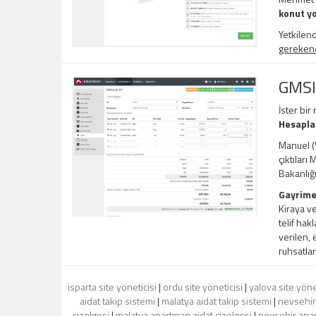
konut yo
Yetkilend
gerekene,
GMSI
İster bir
Hesapl
Manuel (V
çıktıları
Bakanlığ
Gayrime
Kiraya ve
telif hak
verilen, 
ruhsatlar
isparta site yöneticisi
|
ordu site yöneticisi
|
yalova site yöne
aidat takip sistemi
|
malatya aidat takip sistemi
|
nevsehir 
çizelgesi
|
malatya apartman aidat çizelgesi
|
nevsehir apar