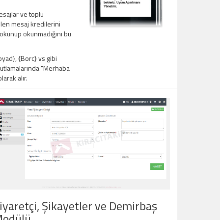
sajlar ve toplu
en mesaj kredilerini
ın okunup okunmadığını bu
ad}, {Borc} vs gibi
 kutlamalarında "Merhaba
arak alır.
iyaretçi, Şikayetler ve Demirbaş
odülü