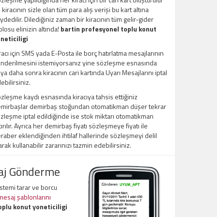
 kiracının sizle olan tüm para alış verişi bu kart altına
ydedilir. Dilediğiniz zaman bir kiracının tüm gelir-gider
blosu elinizin altında!
bartin profesyonel toplu konut
neticiligi
racı için SMS yada E-Posta ile borç hatırlatma mesajlarının
nderilmesini istemiyorsanız yine sözleşme esnasında
ya daha sonra kiracının cari kartında Uyarı Mesajlarını iptal
ebilirsiniz.
zleşme kaydı esnasında kiracıya tahsis ettiğiniz
mirbaşlar demirbaş stoğundan otomatikman düşer tekrar
zleşme iptal edildiğinde ise stok miktarı otomatikman
tırılır. Ayrıca her demirbaş fiyatı sözleşmeye fiyatı ile
raber eklendiğinden ihtilaf hallerinde sözleşmeyi delil
arak kullanabilir zararınızı tazmin edebilirsiniz.
saj Gönderme
sistemi tarar ve borcu
 mesaj şablonlarını
plu konut yoneticiligi