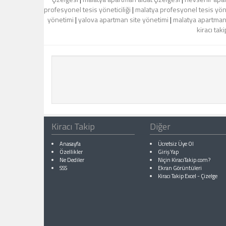
profesyonel tesis yöneticiliği
|
malatya profesyonel tesis yöne
yönetimi
|
yalova apartman site yönetimi
|
malatya apartman
kiracı tak
Kiracı Takip
Diğer
Anasayfa
Ücretsiz Üye Ol
Özellikler
Giriş Yap
Ne Dediler
Niçin KiracıTakip.com?
SSS
Ekran Görüntüleri
Kiracı Takip Excel
-
Çizelge