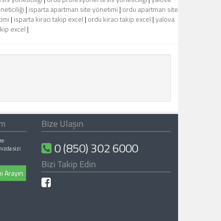
eticiliği
|
isparta apartman site yönetimi
|
ordu apartman site
timi
|
isparta kiracı takip excel
|
ordu kiracı takip excel
|
yalova
akip excel
|
ım
Bize Ulaşın
re
0 (850) 302 6000
nızda sizi
Bizi Takip Edin
i Arayın