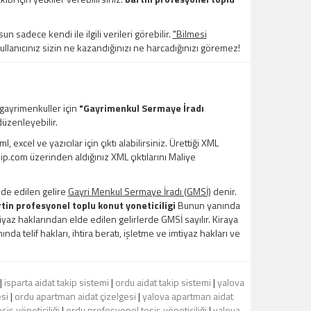
un sadece kendi ile ilgili verileri görebilir.
"Bilmesi
kullanıcınız sizin ne kazandığınızı ne harcadığınızı göremez!
 gayrimenkuller için
"Gayrimenkul Sermaye İradı
üzenleyebilir.
xcel ve yazıcılar için çıktı alabilirsiniz. Ürettiği XML
kip.com üzerinden aldığınız XML çıktılarını Maliye
lde edilen gelire
Gayri Menkul Sermaye İradı (GMSİ)
denir.
tin profesyonel toplu konut yoneticiligi
Bunun yanında
mtiyaz haklarından elde edilen gelirlerde GMSİ sayılır. Kiraya
nda telif hakları, ihtira beratı, işletme ve imtiyaz hakları ve
|
isparta aidat takip sistemi
|
ordu aidat takip sistemi
|
yalova
si
|
ordu apartman aidat çizelgesi
|
yalova apartman aidat
sis yöneticiliği
|
ordu profesyonel tesis yöneticiliği
|
yalova