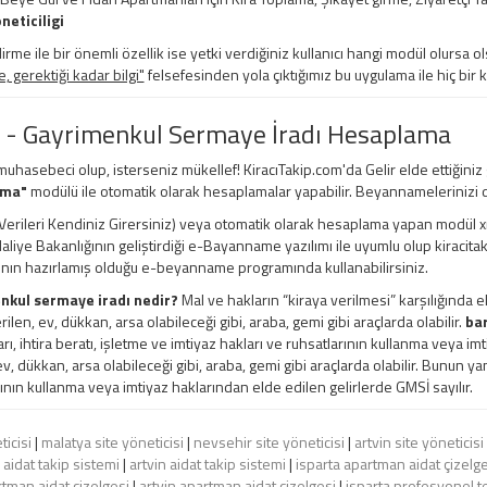
neticiligi
irme ile bir önemli özellik ise yetki verdiğiniz kullanıcı hangi modül olursa ols
 gerektiği kadar bilgi"
felsefesinden yola çıktığımız bu uygulama ile hiç bir 
 - Gayrimenkul Sermaye İradı Hesaplama
 muhasebeci olup, isterseniz mükellef! KiracıTakip.com'da Gelir elde ettiğiniz
ama"
modülü ile otomatik olarak hesaplamalar yapabilir. Beyannamelerinizi d
erileri Kendiniz Girersiniz) veya otomatik olarak hesaplama yapan modül xml, e
 Maliye Bakanlığının geliştirdiği e-Bayanname yazılımı ile uyumlu olup kiracita
ının hazırlamış olduğu e-beyanname programında kullanabilirsiniz.
nkul sermaye iradı nedir?
Mal ve hakların “kiraya verilmesi” karşılığında e
rilen, ev, dükkan, arsa olabileceği gibi, araba, gemi gibi araçlarda olabilir.
bar
ları, ihtira beratı, işletme ve imtiyaz hakları ve ruhsatlarının kullanma veya i
ev, dükkan, arsa olabileceği gibi, araba, gemi gibi araçlarda olabilir. Bunun yanı
ının kullanma veya imtiyaz haklarından elde edilen gelirlerde GMSİ sayılır.
ticisi
|
malatya site yöneticisi
|
nevsehir site yöneticisi
|
artvin site yöneticisi
aidat takip sistemi
|
artvin aidat takip sistemi
|
isparta apartman aidat çizelge
tman aidat çizelgesi
|
artvin apartman aidat çizelgesi
|
isparta profesyonel te