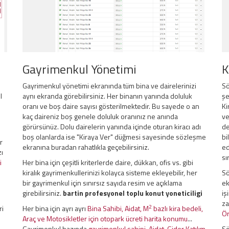
Gayrimenkul Yönetimi
K
Gayrimenkul yönetimi ekranında tüm bina ve dairelerinizi
Sö
l
aynı ekranda görebilirsiniz. Her binanın yanında doluluk
şe
oranı ve boş daire sayısı gösterilmektedir. Bu sayede o an
Ki
kaç daireniz boş genele doluluk oranınız ne anında
ve
görürsünüz. Dolu dairelerin yanında içinde oturan kiracı adı
de
boş olanlarda ise "Kiraya Ver" düğmesi sayesinde sözleşme
bi
r
ekranına buradan rahatlıkla geçebilirsiniz.
ed
zı
sı
i
Her bina için çeşitli kriterlerde daire, dükkan, ofis vs. gibi
kiralık gayrimenkullerinizi kolayca sisteme ekleyebilir, her
Sö
bir gayrimenkul için sınırsız sayıda resim ve açıklama
ek
girebilirsiniz.
bartin profesyonel toplu konut yoneticiligi
iş
za
2
ri
Her bina için ayrı ayrı
Bina Sahibi, Aidat, M
bazlı kira bedeli,
Ör
Araç ve Motosikletler için otopark ücreti harita konumu
...
Gayrimenkul bazında
gayrimenkul sahipi, Aidat, Gider Katılım
Sö