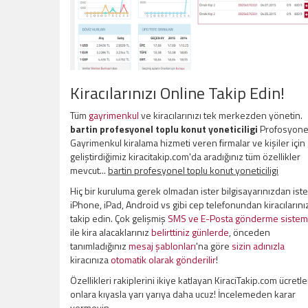
Kiracılarınızı Online Takip Edin!
Tüm
gayrimenkul
ve kiracılarınızı tek merkezden yönetin.
bartin profesyonel toplu konut yoneticiligi
Profosyone
Gayrimenkul kiralama hizmeti veren firmalar ve kişiler için
geliştirdiğimiz kiracitakip.com'da aradığınız tüm özellikler
mevcut...
bartin profesyonel toplu konut yoneticiligi
Hiç bir kuruluma gerek olmadan ister bilgisayarınızdan iste
iPhone, iPad, Android vs gibi cep telefonundan kiracılarını
takip edin. Çok gelişmiş
SMS ve E-Posta gönderme sistem
ile kira alacaklarınız
belirttiniz günlerde
, önceden
tanımladığınız
mesaj şablonları
'na göre
sizin adınızla
kiracınıza
otomatik olarak gönderilir
!
Özellikleri rakiplerini ikiye katlayan KiraciTakip.com ücretle
onlara kıyasla yarı yarıya daha ucuz! İncelemeden karar
vermeyin.