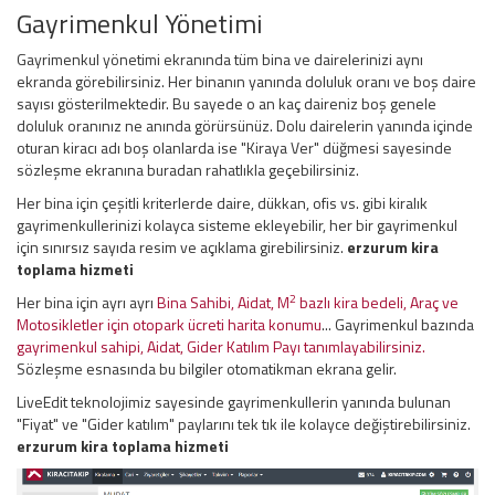
Gayrimenkul Yönetimi
Gayrimenkul yönetimi ekranında tüm bina ve dairelerinizi aynı
ekranda görebilirsiniz. Her binanın yanında doluluk oranı ve boş daire
sayısı gösterilmektedir. Bu sayede o an kaç daireniz boş genele
doluluk oranınız ne anında görürsünüz. Dolu dairelerin yanında içinde
oturan kiracı adı boş olanlarda ise "Kiraya Ver" düğmesi sayesinde
sözleşme ekranına buradan rahatlıkla geçebilirsiniz.
Her bina için çeşitli kriterlerde daire, dükkan, ofis vs. gibi kiralık
gayrimenkullerinizi kolayca sisteme ekleyebilir, her bir gayrimenkul
için sınırsız sayıda resim ve açıklama girebilirsiniz.
erzurum kira
toplama hizmeti
2
Her bina için ayrı ayrı
Bina Sahibi, Aidat, M
bazlı kira bedeli, Araç ve
Motosikletler için otopark ücreti harita konumu
... Gayrimenkul bazında
gayrimenkul sahipi, Aidat, Gider Katılım Payı tanımlayabilirsiniz.
Sözleşme esnasında bu bilgiler otomatikman ekrana gelir.
LiveEdit teknolojimiz sayesinde gayrimenkullerin yanında bulunan
"Fiyat" ve "Gider katılım" paylarını tek tık ile kolayce değiştirebilirsiniz.
erzurum kira toplama hizmeti