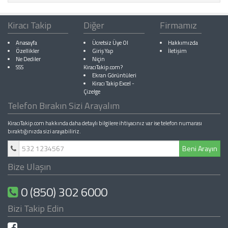
Kiracı Takip
Diğer
Firmamız
Anasayfa
Ücretsiz Üye Ol
Hakkımızda
Özellikler
Giriş Yap
İletişim
Ne Dediler
Niçin
SSS
KiracıTakip.com?
Ekran Görüntüleri
Kiracı Takip Excel
-
Çizelge
Telefon Bırakın Sizi Arayalım
KiracıTakip.com hakkında daha detaylı bilgilere ihtiyacınız var ise telefon numarası
bıraktığınızda sizi arayabiliriz.
Beni Arayın
Bize Ulaşın
0 (850) 302 6000
Bizi Takip Edin