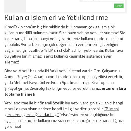
Kullanıcı İşlemleri ve Yetkilendirme
KiracıTakip.com'un hiç bir rakibinde bulunmayan çok gelişmiş bir
kullanıcı modülü bulunmaktadır. Size hazır şablon yetkiler sunmaz! Siz
kime hangi bina için hangi yetkiyi verirseniz kullanıcı sadece o işlemi
yapabilir. Ayrıca bizim için çok değerli olan verilerinizin güvenliğini
sağlamak için özellikle "SİLME YETKİSİ" adlı bir yetki vardır. Kullanıcıya
bu yetkiyi tanımlamaz iseniz kullanıcı kesinlikle sistemden veri
silemez!
Bina ve Modül bazında iki farklı yetki sistemi vardır. Örn. Çalışanınız
Ahmet Beye; Gül Apartmanında sadece kira toplama yetkisi verebilir,
yada Mehmet Beye Gül ve Fidan Apartmanları için Kira Toplama,
Şikayet girme, Ziyaretçi Takibi için yetkiler verebilirsiniz.
erzurum kira
toplama hizmeti
Yetkilendirme ile bir önemli özellik ise yetki verdiğiniz kullanıcı hangi
modül olursa olsun sadece kendi ile ilgili verileri görebilir.
"Bilmesi
gerekene, gerektiği kadar bilgi"
felsefesinden yola çıktığımız bu
uygulama ile hiç bir kullanıcınız sizin ne kazandığınızı ne harcadığınızı
göremez!