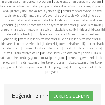
mardin apartman yönetim programı
|
elazig apartman yönetim programı
|
kirklareli apartman yönetim programı
|
denizli apartman yönetim programı
|
ordu profesyonel sosyal tesis yöneticiliği
|
erzurum profesyonel sosyal
tesis yöneticiliği
|
mardin profesyonel sosyal tesis yöneticiliği
|
elazig
profesyonel sosyal tesis yöneticiliği
|
kirklareli profesyonel sosyal tesis
yöneticiliği
|
denizli profesyonel sosyal tesis yöneticiliği
|
ordu kira takibi
|
erzurum kira takibi
|
mardin kira takibi
|
elazig kira takibi
|
kirklareli kira takibi
|
denizli kira takibi
|
ordu İş merkezi yöneticiliği
|
erzurum İş merkezi
yöneticiliği
|
mardin İş merkezi yöneticiliği
|
elazig İş merkezi yöneticiliği
|
kirklareli İş merkezi yöneticiliği
|
denizli İş merkezi yöneticiliği
|
ordu kiralık
stüdyo daire
|
erzurum kiralık stüdyo daire
|
mardin kiralık stüdyo daire
|
elazig kiralık stüdyo daire
|
kirklareli kiralık stüdyo daire
|
denizli kiralık
stüdyo daire
|
ordu gayrimenkul takip programı
|
erzurum gayrimenkul takip
programı
|
mardin gayrimenkul takip programı
|
elazig gayrimenkul takip
programı
|
kirklareli gayrimenkul takip programı
|
denizli gayrimenkul takip
programı
|
Beğendiniz mi?
ÜCRETSİZ DENEYİN