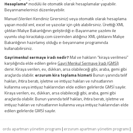
Hesaplama"
modülü ile otomatik olarak hesaplamalar yapabilir.
Beyannamelerinizi düzenleyebilir.
Manuel (Verileri Kendiniz Girersiniz) veya otomatik olarak hesaplama
yapan modül xml, excel ve yazıcılar için çıktı alabilirsiniz. Ürettiği XML
çıktıları Maliye Bakanlığının geliştirdiği e-Bayanname yazılımı ile
uyumlu olup kiracitakip.com üzerinden aldığınız XML çıktılarını Maliye
Bakanlığının hazırlamış olduğu e-beyanname programında
kullanabilirsiniz.
Gayrimenkul sermaye iradı nedir?
Mal ve hakların “kiraya verilmesi”
karşılığında elde edilen gelire
Gayri Menkul Sermaye İradı (GMSİ)
denir. Kiraya verilen, ev, dükkan, arsa olabileceği gibi, araba, gemi gibi
araçlarda olabilir.
erzurum kira toplama hizmeti
Bunun yanında telif
hakları, ihtira beratı, işletme ve imtiyaz hakları ve ruhsatlarının
kullanma veya imtiyaz haklarından elde edilen gelirlerde GMSİ sayılır.
Kiraya verilen, ev, dükkan, arsa olabileceği gibi, araba, gemi gibi
araçlarda olabilir. Bunun yanında telif hakları, ihtira beratı, işletme ve
imtiyaz hakları ve ruhsatlarının kullanma veya imtiyaz haklarından elde
edilen gelirlerde GMSİ sayılır.
ordu apartman yönetim programı
|
erzurum apartman yönetim programı
|