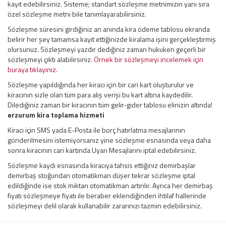
kayıt edebilirsiniz. Sisteme; standart sözleşme metnimizin yanı sıra
özel sözleşme metni bile tanımlayarabilirsiniz.
Sözleşme süresini girdiğiniz an anında kira ödeme tablosu ekranda
belirir her şey tamamsa kayıt ettiğinizde kiralama işini gerçekleştirmiş
olursunuz. Sözleşmeyi yazdır dediğiniz zaman hukuken geçerli bir
sözleşmeyi çıktı alabilirsiniz.
Örnek bir sözleşmeyi incelemek için
buraya tıklayınız.
Sözleşme yapıldığında her kiracı için bir cari kart oluşturulur ve
kiracının sizle olan tüm para alış verişi bu kart altına kaydedilir.
Dilediğiniz zaman bir kiracının tüm gelir-gider tablosu elinizin altında!
erzurum kira toplama hizmeti
Kiracı için SMS yada E-Posta ile borç hatırlatma mesajlarının
gönderilmesini istemiyorsanız yine sözleşme esnasında veya daha
sonra kiracının cari kartında Uyarı Mesajlarını iptal edebilirsiniz.
Sözleşme kaydı esnasında kiracıya tahsis ettiğiniz demirbaşlar
demirbaş stoğundan otomatikman düşer tekrar sözleşme iptal
edildiğinde ise stok miktarı otomatikman artırılır. Ayrıca her demirbaş
fiyatı sözleşmeye fiyatı ile beraber eklendiğinden ihtilaf hallerinde
sözleşmeyi delil olarak kullanabilir zararınızı tazmin edebilirsiniz.