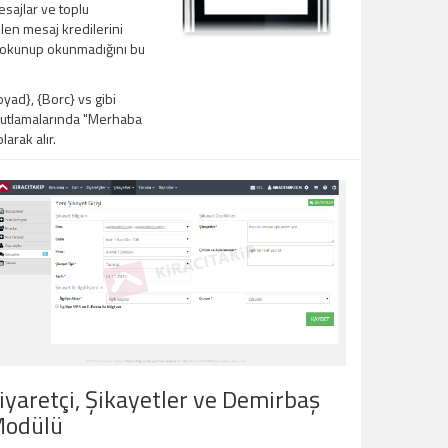
sajlar ve toplu
en mesaj kredilerini
ın okunup okunmadığını bu
ad}, {Borc} vs gibi
 kutlamalarında "Merhaba
arak alır.
iyaretçi, Şikayetler ve Demirbaş
odülü