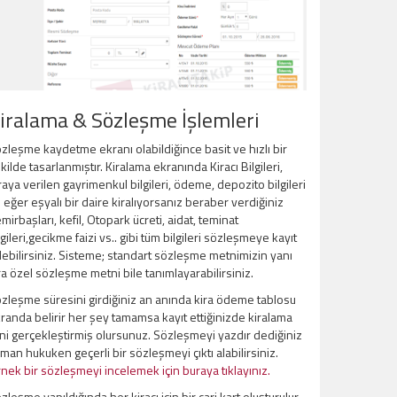
iralama & Sözleşme İşlemleri
zleşme kaydetme ekranı olabildiğince basit ve hızlı bir
kilde tasarlanmıştır. Kiralama ekranında Kiracı Bilgileri,
raya verilen gayrimenkul bilgileri, ödeme, depozito bilgileri
 eğer eşyalı bir daire kiralıyorsanız beraber verdiğiniz
mirbaşları, kefil, Otopark ücreti, aidat, teminat
lgileri,gecikme faizi vs.. gibi tüm bilgileri sözleşmeye kayıt
ebilirsiniz. Sisteme; standart sözleşme metnimizin yanı
ra özel sözleşme metni bile tanımlayarabilirsiniz.
zleşme süresini girdiğiniz an anında kira ödeme tablosu
randa belirir her şey tamamsa kayıt ettiğinizde kiralama
ini gerçekleştirmiş olursunuz. Sözleşmeyi yazdır dediğiniz
man hukuken geçerli bir sözleşmeyi çıktı alabilirsiniz.
nek bir sözleşmeyi incelemek için buraya tıklayınız.
zleşme yapıldığında her kiracı için bir cari kart oluşturulur