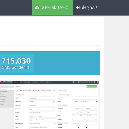
ÜCRETSİZ ÜYE OL
GİRİŞ YAP
715.030
SMS Gönderildi