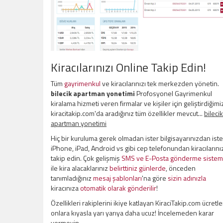
Kiracılarınızı Online Takip Edin!
Tüm
gayrimenkul
ve kiracılarınızı tek merkezden yönetin.
bilecik apartman yonetimi
Profosyonel Gayrimenkul
kiralama hizmeti veren firmalar ve kişiler için geliştirdiğimi
kiracitakip.com'da aradığınız tüm özellikler mevcut...
bilecik
apartman yonetimi
Hiç bir kuruluma gerek olmadan ister bilgisayarınızdan iste
iPhone, iPad, Android vs gibi cep telefonundan kiracılarını
takip edin. Çok gelişmiş
SMS ve E-Posta gönderme sistem
ile kira alacaklarınız
belirttiniz günlerde
, önceden
tanımladığınız
mesaj şablonları
'na göre
sizin adınızla
kiracınıza
otomatik olarak gönderilir
!
Özellikleri rakiplerini ikiye katlayan KiraciTakip.com ücretle
onlara kıyasla yarı yarıya daha ucuz! İncelemeden karar
vermeyin.