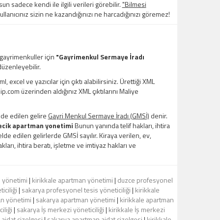
un sadece kendi ile ilgili verileri görebilir.
"Bilmesi
kullanıcınız sizin ne kazandığınızı ne harcadığınızı göremez!
 gayrimenkuller için
"Gayrimenkul Sermaye İradı
üzenleyebilir.
xcel ve yazıcılar için çıktı alabilirsiniz. Ürettiği XML
kip.com üzerinden aldığınız XML çıktılarını Maliye
lde edilen gelire
Gayri Menkul Sermaye İradı (GMSİ)
denir.
ecik apartman yonetimi
Bunun yanında telif hakları, ihtira
de edilen gelirlerde GMSİ sayılır. Kiraya verilen, ev,
kları, ihtira beratı, işletme ve imtiyaz hakları ve
 yönetimi
|
kirikkale apartman yönetimi
|
duzce profesyonel
iciliği
|
sakarya profesyonel tesis yöneticiliği
|
kirikkale
n yönetimi
|
sakarya apartman yönetimi
|
kirikkale apartman
iliği
|
sakarya İş merkezi yöneticiliği
|
kirikkale İş merkezi
aidat çizelgesi
|
sakarya apartman aidat çizelgesi
|
kirikkale