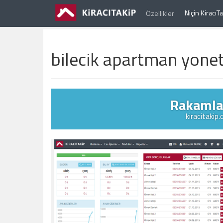
Niçin Kiracı
Özellikler
bilecik apartman yone
Rakamlar
kiracitakip