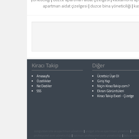
apartman aidat çizelgesi
|
duzce bina yöneticiliği
|
ka
Kiracı Takip
Diğer
Anasayfa
Ücretsiz Üye Ol
Özellikler
Giriş Yap
Ne Dediler
Niçin KiracıTakip.com?
SSS
Ekran Görüntüleri
Kiracı Takip Excel
-
Çizelge
zonguldak site ve apartman yönetimi
|
yozgat site ve apartman yönetimi
|
batm
profesyonel avm yöneticiliği
|
batman profesyonel avm yöneticiliği
|
bolu profes