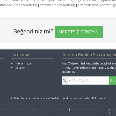
stamonu bina yöneticiliği
|
antalya bina yöneticiliği
|
erzincan bina yöneticiliği
Beğendiniz mi?
ÜCRETSİZ DENEYİN
Firmamız
Telefon Bırakın Sizi Arayal
Hakkımızda
KiracıTakip.com hakkında daha detaylı bilgile
İletişim
ihtiyacınız var ise telefon numarası bıraktığı
arayabiliriz.
Ben
© 2026
Ebiron Bilişim
. Tüm Hakları Saklıdır.
Üyelik Sözleşmesi
&
Gizlilik Politikamız
an site ve apartman yönetimi
|
bolu site ve apartman yönetimi
|
bayburt site ve apartman yönetimi
|
nevs
yonel avm yöneticiliği
|
bayburt profesyonel avm yöneticiliği
|
nevsehir profesyonel avm yöneticiliği
|
zongu