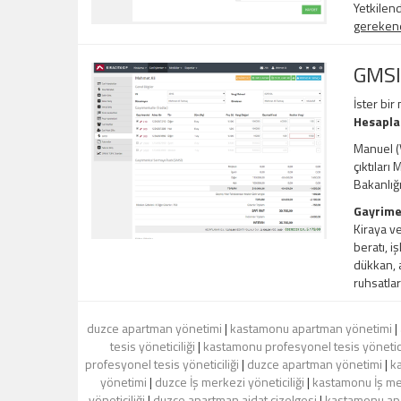
Yetkilend
gerekene,
GMSI
İster bir
Hesapl
Manuel (V
çıktıları
Bakanlığ
Gayrime
Kiraya ve
beratı, i
dükkan, a
ruhsatlar
duzce apartman yönetimi
|
kastamonu apartman yönetimi
|
tesis yöneticiliği
|
kastamonu profesyonel tesis yönetici
profesyonel tesis yöneticiliği
|
duzce apartman yönetimi
|
k
yönetimi
|
duzce İş merkezi yöneticiliği
|
kastamonu İş mer
yöneticiliği
|
duzce apartman aidat çizelgesi
|
kastamonu apa