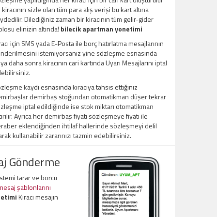
 kiracının sizle olan tüm para alış verişi bu kart altına
ydedilir. Dilediğiniz zaman bir kiracının tüm gelir-gider
blosu elinizin altında!
bilecik apartman yonetimi
racı için SMS yada E-Posta ile borç hatırlatma mesajlarının
nderilmesini istemiyorsanız yine sözleşme esnasında
ya daha sonra kiracının cari kartında Uyarı Mesajlarını iptal
ebilirsiniz.
zleşme kaydı esnasında kiracıya tahsis ettiğiniz
mirbaşlar demirbaş stoğundan otomatikman düşer tekrar
zleşme iptal edildiğinde ise stok miktarı otomatikman
tırılır. Ayrıca her demirbaş fiyatı sözleşmeye fiyatı ile
raber eklendiğinden ihtilaf hallerinde sözleşmeyi delil
arak kullanabilir zararınızı tazmin edebilirsiniz.
saj Gönderme
sistemi tarar ve borcu
 mesaj şablonlarını
netimi
Kiracı mesajın