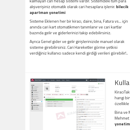
kalmayan cari hesap sistemi vardır. Sistemdeki tüm para
alışverişiniz otomatik olarak cari hesaplara işlenir.
bilecik
apartman yonetimi
Sisteme Eklenen her bir kiracı, daire, bina, Fatura vs... için
anında cari kart otomatikmen tanımlanır ve cari kartlar
bazında gelir ve giderlerinizi takip edebilirsiniz.
Ayrıca Genel gider ve gelir girişlerinizide manuel olarak
sisteme girebilirsiniz. Cari Hareketler görme yetkisi
verdiğiniz kullanıcı sadece kendi girdiği verileri görebilir!..
Kulla
KiracıTak
hangi bin
özellikle
Bina ve M
Mehmet Be
yonetim