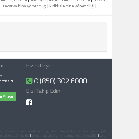
|
sakarya bina yöneticiliği
|
kirikkale bina yöneticiliği
|
ım
Bize Ulaşın
re
0 (850) 302 6000
nızda sizi
Bizi Takip Edin
i Arayın
ehir site ve apartman yönetimi
|
zonguldak profesyonel avm yöneticiliği
|
yozgat
ldak tesis yöneticiliği
|
yozgat tesis yöneticiliği
|
batman tesis yöneticiliği
|
bolu