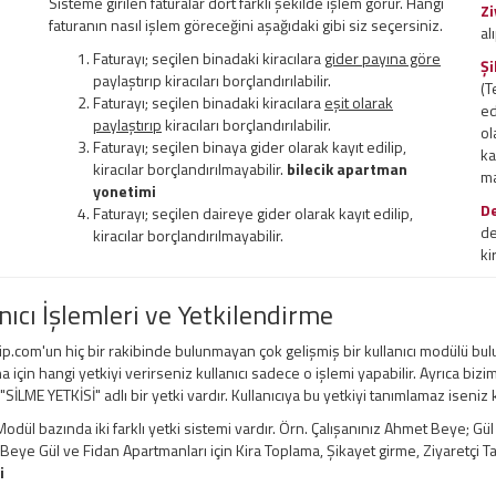
Sisteme girilen faturalar dört farklı şekilde işlem görür. Hangi
Zi
faturanın nasıl işlem göreceğini aşağıdaki gibi siz seçersiniz.
al
Faturayı; seçilen binadaki kiracılara
gider payına göre
Şi
paylaştırıp kiracıları borçlandırılabilir.
(T
Faturayı; seçilen binadaki kiracılara
eşit olarak
ed
paylaştırıp
kiracıları borçlandırılabilir.
ol
Faturayı; seçilen binaya gider olarak kayıt edilip,
ka
kiracılar borçlandırılmayabilir.
bilecik apartman
ma
yonetimi
D
Faturayı; seçilen daireye gider olarak kayıt edilip,
de
kiracılar borçlandırılmayabilir.
ki
nıcı İşlemleri ve Yetkilendirme
ip.com'un hiç bir rakibinde bulunmayan çok gelişmiş bir kullanıcı modülü bul
a için hangi yetkiyi verirseniz kullanıcı sadece o işlemi yapabilir. Ayrıca bizi
 "SİLME YETKİSİ" adlı bir yetki vardır. Kullanıcıya bu yetkiyi tanımlamaz iseniz
odül bazında iki farklı yetki sistemi vardır. Örn. Çalışanınız Ahmet Beye; Gü
ye Gül ve Fidan Apartmanları için Kira Toplama, Şikayet girme, Ziyaretçi Taki
i