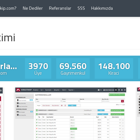
Takip.com?
Ne Dediler
Referanslar
SSS
Hakkımızda
timi
la...
3970
69.560
148.100
.com
Üye
Gayrimenkul
Kiraci