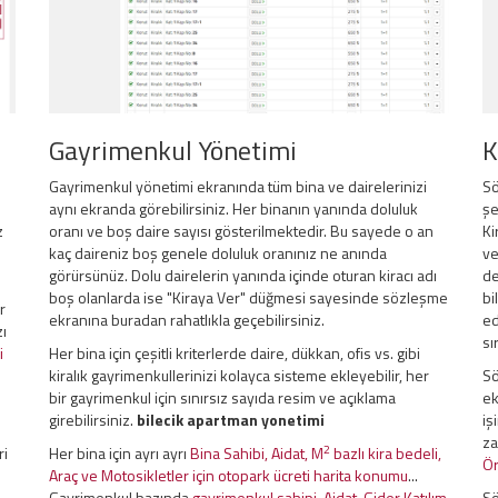
Gayrimenkul Yönetimi
K
Gayrimenkul yönetimi ekranında tüm bina ve dairelerinizi
Sö
aynı ekranda görebilirsiniz. Her binanın yanında doluluk
şe
z
oranı ve boş daire sayısı gösterilmektedir. Bu sayede o an
Ki
kaç daireniz boş genele doluluk oranınız ne anında
ve
görürsünüz. Dolu dairelerin yanında içinde oturan kiracı adı
de
boş olanlarda ise "Kiraya Ver" düğmesi sayesinde sözleşme
bi
r
ekranına buradan rahatlıkla geçebilirsiniz.
ed
zı
sı
i
Her bina için çeşitli kriterlerde daire, dükkan, ofis vs. gibi
kiralık gayrimenkullerinizi kolayca sisteme ekleyebilir, her
Sö
bir gayrimenkul için sınırsız sayıda resim ve açıklama
ek
girebilirsiniz.
bilecik apartman yonetimi
iş
za
2
ri
Her bina için ayrı ayrı
Bina Sahibi, Aidat, M
bazlı kira bedeli,
Ör
Araç ve Motosikletler için otopark ücreti harita konumu
...
Gayrimenkul bazında
gayrimenkul sahipi, Aidat, Gider Katılım
Sö