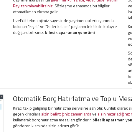
Payı tanımlayabilirsiniz.
Sözleşme esnasında bu bilgiler
ve
otomatikman ekrana gelir.
ka
ta
LiveEdit teknolojimiz sayesinde gayrimenkullerin yanında
bulunan "Fiyat" ve "Gider katılım" paylarını tek tık ile kolayce
Ki
değiştirebilirsiniz.
bilecik apartman yonetimi
gö
ve
ed
Sö
de
sö
ar
be
ol
Otomatik Borç Hatırlatma ve Toplu Me
Kiracı takip gelişmiş bir hatırlatma servisine sahiptir. Günlük olarak 
geçen kiracılara
sizin belirttiğiniz zamanlarda
ve
sizin hazırladığınız
kullanarak borç hatırlatma mesajları gönderir.
bilecik apartman yo
gönderen kısmında sizin adınızı görür.