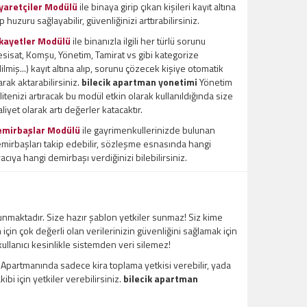
yaretçiler Modülü
ile binaya girip çıkan kişileri kayıt altına
ıp huzuru sağlayabilir, güvenliğinizi arttırabilirsiniz.
kayetler Modülü
ile binanızla ilgili her türlü sorunu
esisat, Komşu, Yönetim, Tamirat vs gibi kategorize
ilmiş...) kayıt altına alıp, sorunu çözecek kişiye otomatik
arak aktarabilirsiniz.
bilecik apartman yonetimi
Yönetim
litenizi artıracak bu modül etkin olarak kullanıldığında size
liyet olarak artı değerler katacaktır.
emirbaşlar Modülü
ile gayrimenkullerinizde bulunan
mirbaşları takip edebilir, sözleşme esnasında hangi
racıya hangi demirbaşı verdiğinizi bilebilirsiniz.
unmaktadır. Size hazır şablon yetkiler sunmaz! Siz kime
m için çok değerli olan verilerinizin güvenliğini sağlamak için
 kullanıcı kesinlikle sistemden veri silemez!
l Apartmanında sadece kira toplama yetkisi verebilir, yada
bi için yetkiler verebilirsiniz.
bilecik apartman