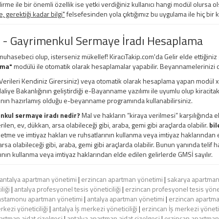
irme ile bir önemli özellik ise yetki verdiğiniz kullanıcı hangi modül olursa ols
 gerektiği kadar bilgi"
felsefesinden yola çıktığımız bu uygulama ile hiç bir 
 - Gayrimenkul Sermaye İradı Hesaplama
 muhasebeci olup, isterseniz mükellef! KiracıTakip.com'da Gelir elde ettiğiniz
ama"
modülü ile otomatik olarak hesaplamalar yapabilir. Beyannamelerinizi d
erileri Kendiniz Girersiniz) veya otomatik olarak hesaplama yapan modül xml, e
 Maliye Bakanlığının geliştirdiği e-Bayanname yazılımı ile uyumlu olup kiracita
ının hazırlamış olduğu e-beyanname programında kullanabilirsiniz.
nkul sermaye iradı nedir?
Mal ve hakların “kiraya verilmesi” karşılığında e
rilen, ev, dükkan, arsa olabileceği gibi, araba, gemi gibi araçlarda olabilir.
bil
şletme ve imtiyaz hakları ve ruhsatlarının kullanma veya imtiyaz haklarından el
rsa olabileceği gibi, araba, gemi gibi araçlarda olabilir. Bunun yanında telif ha
ının kullanma veya imtiyaz haklarından elde edilen gelirlerde GMSİ sayılır.
antalya apartman yönetimi
|
erzincan apartman yönetimi
|
sakarya apartman
liği
|
antalya profesyonel tesis yöneticiliği
|
erzincan profesyonel tesis yönet
astamonu apartman yönetimi
|
antalya apartman yönetimi
|
erzincan apartma
kezi yöneticiliği
|
antalya İş merkezi yöneticiliği
|
erzincan İş merkezi yönetic
rtman aidat çizelgesi
|
antalya apartman aidat çizelgesi
|
erzincan apartman 