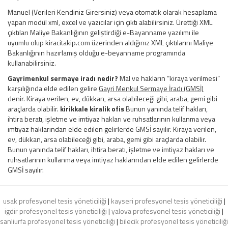
Manuel (Verileri Kendiniz Girersiniz) veya otomatik olarak hesaplama
yapan modül xml, excel ve yazıcılar için çıktı alabilirsiniz. Ürettiği XML
çıktıları Maliye Bakanlığının geliştirdiği e-Bayanname yazılımı ile
uyumlu olup kiracitakip.com üzerinden aldığınız XML çıktılarını Maliye
Bakanlığının hazırlamış olduğu e-beyanname programında
kullanabilirsiniz.
Gayrimenkul sermaye iradı nedir?
Mal ve hakların “kiraya verilmesi”
karşılığında elde edilen gelire
Gayri Menkul Sermaye İradı (GMSİ)
denir. Kiraya verilen, ev, dükkan, arsa olabileceği gibi, araba, gemi gibi
araçlarda olabilir.
kirikkale kiralik ofis
Bunun yanında telif hakları,
ihtira beratı, işletme ve imtiyaz hakları ve ruhsatlarının kullanma veya
imtiyaz haklarından elde edilen gelirlerde GMSİ sayılır. Kiraya verilen,
ev, dükkan, arsa olabileceği gibi, araba, gemi gibi araçlarda olabilir.
Bunun yanında telif hakları, ihtira beratı, işletme ve imtiyaz hakları ve
ruhsatlarının kullanma veya imtiyaz haklarından elde edilen gelirlerde
GMSİ sayılır.
usak profesyonel tesis yöneticiliği
|
kayseri profesyonel tesis yöneticiliği
|
igdir profesyonel tesis yöneticiliği
|
yalova profesyonel tesis yöneticiliği
|
sanliurfa profesyonel tesis yöneticiliği
|
bilecik profesyonel tesis yöneticiliği