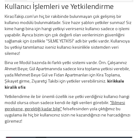
Kullanıcı İşlemleri ve Yetkilendirme
KiracıTakip.com'un hiç bir rakibinde bulunmayan çok gelişmiş bir
kullanıcı modülü bulunmaktadır. Size hazır şablon yetkiler sunmaz! Siz
kime hangi bina için hangi yetkiyi verirseniz kullanıcı sadece o işlemi
yapabilir. Ayrıca bizim için çok değerli olan verilerinizin güvenliğini
sağlamak için özellikle "SİLME YETKİSİ" adlı bir yetki vardır. Kullanıcıya
bu yetkiyi tanımlamaz iseniz kullanıcı kesinlikle sistemden veri
silemez!
Bina ve Modül bazında iki farklı yetki sistemi vardır. Örn. Çalışanınız
Ahmet Beye; Gül Apartmanında sadece kira toplama yetkisi verebilir,
yada Mehmet Beye Gül ve Fidan Apartmanları için Kira Toplama,
Şikayet girme, Ziyaretçi Takibi için yetkiler verebilirsiniz.
kirikkale
kiralik ofis
Yetkilendirme ile bir önemli özellik ise yetki verdiğiniz kullanıcı hangi
modül olursa olsun sadece kendi ile ilgili verileri görebilir.
"Bilmesi
gerekene, gerektiği kadar bilgi"
felsefesinden yola çıktığımız bu
uygulama ile hiç bir kullanıcınız sizin ne kazandığınızı ne harcadığınızı
göremez!