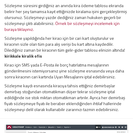
Sözleşme süresini girdiğiniz an anında kira ödeme tablosu ekranda
belirir her şey tamamsa kayıt ettiğinizde kiralama işini gerçekleştirmiş
olursunuz. Sözleşmeyi yazdır dediğiniz zaman hukuken geçerli bir
sözleşmeyi çıktı alabilirsiniz.
Örnek bir sözleşmeyi incelemek için
buraya tıklayınız.
Sözleşme yapıldığında her kiracı için bir cari kart oluşturulur ve
kiracının sizle olan tüm para alış verişi bu kart altına kaydedilir.
Dilediğiniz zaman bir kiracının tüm gelir-gider tablosu elinizin altında!
kirikkale kiralik ofis
Kiracı için SMS yada E-Posta ile borç hatırlatma mesajlarının
gönderilmesini istemiyorsanız yine sözleşme esnasında veya daha
sonra kiracının cari kartında Uyarı Mesajlarını iptal edebilirsiniz.
Sözleşme kaydı esnasında kiracıya tahsis ettiğiniz demirbaşlar
demirbaş stoğundan otomatikman düşer tekrar sözleşme iptal
edildiğinde ise stok miktarı otomatikman artırılır. Ayrıca her demirbaş
fiyatı sözleşmeye fiyatı ile beraber eklendiğinden ihtilaf hallerinde
sözleşmeyi delil olarak kullanabilir zararınızı tazmin edebilirsiniz.