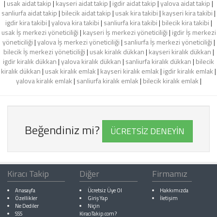
|
usak aidat takip
|
kayseri aidat takip
|
igdir aidat takip
|
yalova aidat takip
|
sanliurfa aidat takip
|
bilecik aidat takip
|
usak kira takibi
|
kayseri kira takibi
|
igdir kira takibi
|
yalova kira takibi
|
sanliurfa kira takibi
|
bilecik kira takibi
|
usak İş merkezi yöneticiliği
|
kayseri İş merkezi yöneticiliği
|
igdir İş merkezi
yöneticiliği
|
yalova İş merkezi yöneticiliği
|
sanliurfa İş merkezi yöneticiliği
|
bilecik İş merkezi yöneticiliği
|
usak kiralık dükkan
|
kayseri kiralık dükkan
|
igdir kiralık dükkan
|
yalova kiralık dükkan
|
sanliurfa kiralık dükkan
|
bilecik
kiralık dükkan
|
usak kiralık emlak
|
kayseri kiralık emlak
|
igdir kiralık emlak
|
yalova kiralık emlak
|
sanliurfa kiralık emlak
|
bilecik kiralık emlak
|
Beğendiniz mi?
ÜCRETSİZ DENEYİN
Kiracı Takip
Diğer
Firmamız
Anasayfa
Ücretsiz Üye Ol
Hakkımızda
Özellikler
Giriş Yap
İletişim
Ne Dediler
Niçin
SSS
KiracıTakip.com?