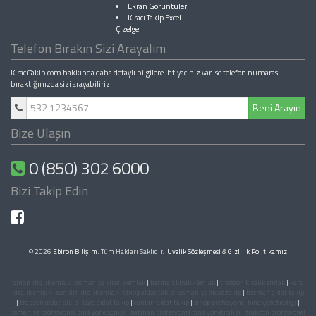
Ekran Görüntüleri
Kiracı Takip Excel
-
Çizelge
Telefon Bırakın Sizi Arayalım
KiracıTakip.com hakkında daha detaylı bilgilere ihtiyacınız var ise telefon numarası
bıraktığınızda sizi arayabiliriz.
Beni Arayın
Bize Ulaşın
0 (850) 302 6000
Bizi Takip Edin
© 2026
Ebiron Bilişim
. Tüm Hakları Saklıdır.
Üyelik Sözleşmesi
&
Gizlilik Politikamız
sinop kiralık emlak
|
osmaniye kiralık emlak
|
batman kiralık emlak
|
trabzon kiralık emlak
|
kars
kiralık emlak
|
cankiri kiralık emlak
|
sinop aidat takip
|
osmaniye aidat takip
|
batman aidat takip
|
trabzon aidat takip
|
kars aidat takip
|
cankiri aidat takip
|
sinop profesyonel bina yöneticiliği
|
osmaniye profesyonel bina yöneticiliği
|
batman profesyonel bina yöneticiliği
|
trabzon profesyonel