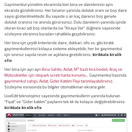
Gayrimenkul yönetimi ekranında tüm bina ve dairelerinizi aynı
ekranda görebilirsiniz. Her binanın yanında doluluk oranı ve boş daire
sayısı gösterilmektedir. Bu sayede o an kaç daireniz boş genele
doluluk oranınız ne anında görürsünüz. Dolu dairelerin yanında içinde
oturan kiracı adı boş olanlarda ise "Kiraya Ver" düğmesi sayesinde
sözleşme ekranına buradan rahatlıkla geçebilirsiniz.
Her bina için çeşitli kriterlerde daire, dükkan, ofis vs. gibi kiralık
gayrimenkullerinizi kolayca sisteme ekleyebilir, her bir gayrimenkul
için sınırsız sayıda resim ve açıklama girebilirsiniz.
kirikkale kiralik
ofis
2
Her bina için ayrı ayrı
Bina Sahibi, Aidat, M
bazlı kira bedeli, Araç ve
Motosikletler için otopark ücreti harita konumu
... Gayrimenkul bazında
gayrimenkul sahipi, Aidat, Gider Katılım Payı tanımlayabilirsiniz.
Sözleşme esnasında bu bilgiler otomatikman ekrana gelir.
LiveEdit teknolojimiz sayesinde gayrimenkullerin yanında bulunan
"Fiyat" ve "Gider katılım" paylarını tek tık ile kolayce değiştirebilirsiniz.
kirikkale kiralik ofis