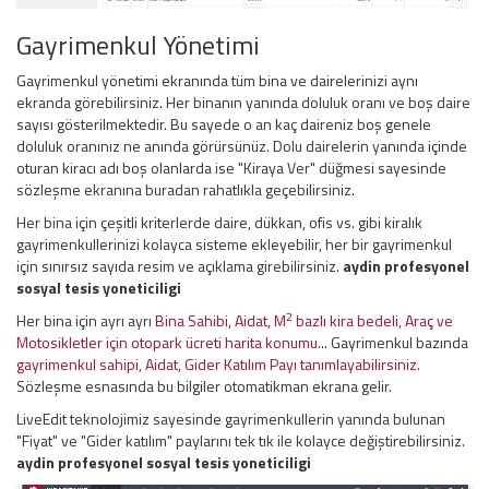
Gayrimenkul Yönetimi
Gayrimenkul yönetimi ekranında tüm bina ve dairelerinizi aynı
ekranda görebilirsiniz. Her binanın yanında doluluk oranı ve boş daire
sayısı gösterilmektedir. Bu sayede o an kaç daireniz boş genele
doluluk oranınız ne anında görürsünüz. Dolu dairelerin yanında içinde
oturan kiracı adı boş olanlarda ise "Kiraya Ver" düğmesi sayesinde
sözleşme ekranına buradan rahatlıkla geçebilirsiniz.
Her bina için çeşitli kriterlerde daire, dükkan, ofis vs. gibi kiralık
gayrimenkullerinizi kolayca sisteme ekleyebilir, her bir gayrimenkul
için sınırsız sayıda resim ve açıklama girebilirsiniz.
aydin profesyonel
sosyal tesis yoneticiligi
2
Her bina için ayrı ayrı
Bina Sahibi, Aidat, M
bazlı kira bedeli, Araç ve
Motosikletler için otopark ücreti harita konumu
... Gayrimenkul bazında
gayrimenkul sahipi, Aidat, Gider Katılım Payı tanımlayabilirsiniz.
Sözleşme esnasında bu bilgiler otomatikman ekrana gelir.
LiveEdit teknolojimiz sayesinde gayrimenkullerin yanında bulunan
"Fiyat" ve "Gider katılım" paylarını tek tık ile kolayce değiştirebilirsiniz.
aydin profesyonel sosyal tesis yoneticiligi