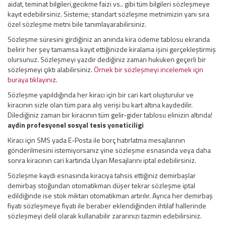
aidat, teminat bilgileri,gecikme faizi vs.. gibi tüm bilgileri sözleşmeye
kayıt edebilirsiniz. Sisteme; standart sözleşme metnimizin yanı sıra
özel sözleşme metni bile tanımlayarabilirsiniz.
Sözleşme süresini girdiğiniz an anında kira ödeme tablosu ekranda
belirir her şey tamamsa kayıt ettiğinizde kiralama işini gerçekleştirmiş
olursunuz. Sözleşmeyi yazdır dediğiniz zaman hukuken geçerli bir
sözleşmeyi çıktı alabilirsiniz.
Örnek bir sözleşmeyi incelemek için
buraya tıklayınız.
Sözleşme yapıldığında her kiracı için bir cari kart oluşturulur ve
kiracının sizle olan tüm para alış verişi bu kart altına kaydedilir.
Dilediğiniz zaman bir kiracının tüm gelir-gider tablosu elinizin altında!
aydin profesyonel sosyal tesis yoneticiligi
Kiracı için SMS yada E-Posta ile borç hatırlatma mesajlarının
gönderilmesini istemiyorsanız yine sözleşme esnasında veya daha
sonra kiracının cari kartında Uyarı Mesajlarını iptal edebilirsiniz.
Sözleşme kaydı esnasında kiracıya tahsis ettiğiniz demirbaşlar
demirbaş stoğundan otomatikman düşer tekrar sözleşme iptal
edildiğinde ise stok miktarı otomatikman artırılır. Ayrıca her demirbaş
fiyatı sözleşmeye fiyatı ile beraber eklendiğinden ihtilaf hallerinde
sözleşmeyi delil olarak kullanabilir zararınızı tazmin edebilirsiniz.