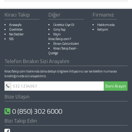
Kiracı Takip
Diğer
Firmamız
Anasayfa
Ücretsiz Üye Ol
Hakkımızda
Özellikler
Giriş Yap
İletişim
Ne Dediler
Niçin
SSS
KiracıTakip.com?
Ekran Görüntüleri
Kiracı Takip Excel
-
Çizelge
Telefon Bırakın Sizi Arayalım
KiracıTakip.com hakkında daha detaylı bilgilere ihtiyacınız var ise telefon numarası
bıraktığınızda sizi arayabiliriz.
Beni Arayın
Bize Ulaşın
0 (850) 302 6000
Bizi Takip Edin