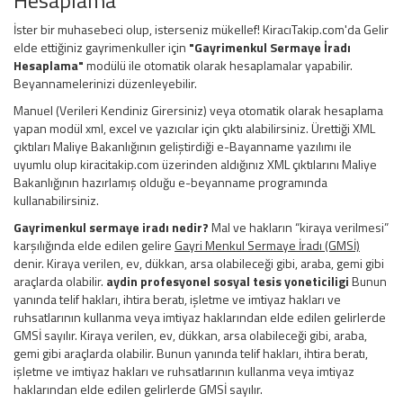
İster bir muhasebeci olup, isterseniz mükellef! KiracıTakip.com'da Gelir
elde ettiğiniz gayrimenkuller için
"Gayrimenkul Sermaye İradı
Hesaplama"
modülü ile otomatik olarak hesaplamalar yapabilir.
Beyannamelerinizi düzenleyebilir.
Manuel (Verileri Kendiniz Girersiniz) veya otomatik olarak hesaplama
yapan modül xml, excel ve yazıcılar için çıktı alabilirsiniz. Ürettiği XML
çıktıları Maliye Bakanlığının geliştirdiği e-Bayanname yazılımı ile
uyumlu olup kiracitakip.com üzerinden aldığınız XML çıktılarını Maliye
Bakanlığının hazırlamış olduğu e-beyanname programında
kullanabilirsiniz.
Gayrimenkul sermaye iradı nedir?
Mal ve hakların “kiraya verilmesi”
karşılığında elde edilen gelire
Gayri Menkul Sermaye İradı (GMSİ)
denir. Kiraya verilen, ev, dükkan, arsa olabileceği gibi, araba, gemi gibi
araçlarda olabilir.
aydin profesyonel sosyal tesis yoneticiligi
Bunun
yanında telif hakları, ihtira beratı, işletme ve imtiyaz hakları ve
ruhsatlarının kullanma veya imtiyaz haklarından elde edilen gelirlerde
GMSİ sayılır. Kiraya verilen, ev, dükkan, arsa olabileceği gibi, araba,
gemi gibi araçlarda olabilir. Bunun yanında telif hakları, ihtira beratı,
işletme ve imtiyaz hakları ve ruhsatlarının kullanma veya imtiyaz
haklarından elde edilen gelirlerde GMSİ sayılır.