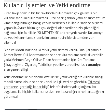
Kullanıcı İşlemleri ve Yetkilendirme
KiracıTakip.com'un hiç bir rakibinde bulunmayan çok gelişmiş bir
kullanıcı modülü bulunmaktadır. Size hazır şablon yetkiler sunmaz! Siz
kime hangi bina için hangi yetkiyi verirseniz kullanıcı sadece o işlemi
yapabilir. Ayrıca bizim için çok değerli olan verilerinizin güvenliğini
sağlamak için özellikle "SİLME YETKİSİ" adlı bir yetki vardır. Kullanıcıya
bu yetkiyi tanımlamaz iseniz kullanıcı kesinlikle sistemden veri
silemez!
Bina ve Modül bazında iki farklı yetki sistemi vardır. Örn. Çalışanınız
Ahmet Beye; Gül Apartmanında sadece kira toplama yetkisi verebilir,
yada Mehmet Beye Gül ve Fidan Apartmanları için Kira Toplama,
Şikayet girme, Ziyaretçi Takibi için yetkiler verebilirsiniz.
osmaniye
site yoneticiligi
Yetkilendirme ile bir önemli özellik ise yetki verdiğiniz kullanıcı hangi
modül olursa olsun sadece kendi ile ilgili verileri görebilir.
"Bilmesi
gerekene, gerektiği kadar bilgi"
felsefesinden yola çıktığımız bu
uygulama ile hiç bir kullanıcınız sizin ne kazandığınızı ne harcadığınızı
göremez!