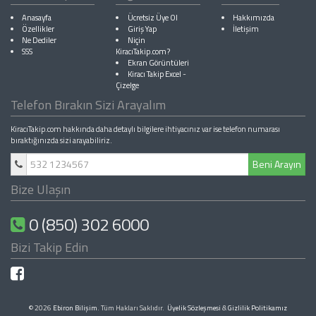
Anasayfa
Ücretsiz Üye Ol
Hakkımızda
Özellikler
Giriş Yap
İletişim
Ne Dediler
Niçin
SSS
KiracıTakip.com?
Ekran Görüntüleri
Kiracı Takip Excel
-
Çizelge
Telefon Bırakın Sizi Arayalım
KiracıTakip.com hakkında daha detaylı bilgilere ihtiyacınız var ise telefon numarası
bıraktığınızda sizi arayabiliriz.
Beni Arayın
Bize Ulaşın
0 (850) 302 6000
Bizi Takip Edin
© 2026
Ebiron Bilişim
. Tüm Hakları Saklıdır.
Üyelik Sözleşmesi
&
Gizlilik Politikamız