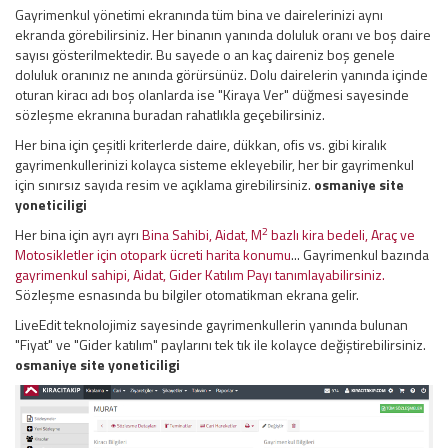
Gayrimenkul yönetimi ekranında tüm bina ve dairelerinizi aynı
ekranda görebilirsiniz. Her binanın yanında doluluk oranı ve boş daire
sayısı gösterilmektedir. Bu sayede o an kaç daireniz boş genele
doluluk oranınız ne anında görürsünüz. Dolu dairelerin yanında içinde
oturan kiracı adı boş olanlarda ise "Kiraya Ver" düğmesi sayesinde
sözleşme ekranına buradan rahatlıkla geçebilirsiniz.
Her bina için çeşitli kriterlerde daire, dükkan, ofis vs. gibi kiralık
gayrimenkullerinizi kolayca sisteme ekleyebilir, her bir gayrimenkul
için sınırsız sayıda resim ve açıklama girebilirsiniz.
osmaniye site
yoneticiligi
2
Her bina için ayrı ayrı
Bina Sahibi, Aidat, M
bazlı kira bedeli, Araç ve
Motosikletler için otopark ücreti harita konumu
... Gayrimenkul bazında
gayrimenkul sahipi, Aidat, Gider Katılım Payı tanımlayabilirsiniz.
Sözleşme esnasında bu bilgiler otomatikman ekrana gelir.
LiveEdit teknolojimiz sayesinde gayrimenkullerin yanında bulunan
"Fiyat" ve "Gider katılım" paylarını tek tık ile kolayce değiştirebilirsiniz.
osmaniye site yoneticiligi