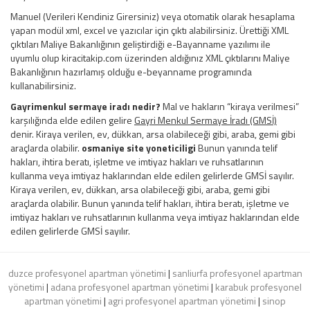
Manuel (Verileri Kendiniz Girersiniz) veya otomatik olarak hesaplama
yapan modül xml, excel ve yazıcılar için çıktı alabilirsiniz. Ürettiği XML
çıktıları Maliye Bakanlığının geliştirdiği e-Bayanname yazılımı ile
uyumlu olup kiracitakip.com üzerinden aldığınız XML çıktılarını Maliye
Bakanlığının hazırlamış olduğu e-beyanname programında
kullanabilirsiniz.
Gayrimenkul sermaye iradı nedir?
Mal ve hakların “kiraya verilmesi”
karşılığında elde edilen gelire
Gayri Menkul Sermaye İradı (GMSİ)
denir. Kiraya verilen, ev, dükkan, arsa olabileceği gibi, araba, gemi gibi
araçlarda olabilir.
osmaniye site yoneticiligi
Bunun yanında telif
hakları, ihtira beratı, işletme ve imtiyaz hakları ve ruhsatlarının
kullanma veya imtiyaz haklarından elde edilen gelirlerde GMSİ sayılır.
Kiraya verilen, ev, dükkan, arsa olabileceği gibi, araba, gemi gibi
araçlarda olabilir. Bunun yanında telif hakları, ihtira beratı, işletme ve
imtiyaz hakları ve ruhsatlarının kullanma veya imtiyaz haklarından elde
edilen gelirlerde GMSİ sayılır.
duzce profesyonel apartman yönetimi
|
sanliurfa profesyonel apartman
yönetimi
|
adana profesyonel apartman yönetimi
|
karabuk profesyonel
apartman yönetimi
|
agri profesyonel apartman yönetimi
|
sinop