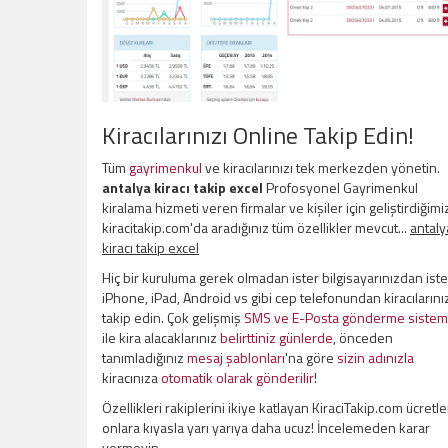
Kiracılarınızı Online Takip Edin!
Tüm
gayrimenkul
ve kiracılarınızı tek merkezden yönetin.
antalya kiracı takip excel
Profosyonel Gayrimenkul
kiralama hizmeti veren firmalar ve kişiler için geliştirdiğimi
kiracitakip.com'da aradığınız tüm özellikler mevcut...
antaly
kiracı takip excel
Hiç bir kuruluma gerek olmadan ister bilgisayarınızdan iste
iPhone, iPad, Android vs gibi cep telefonundan kiracılarını
takip edin. Çok gelişmiş
SMS ve E-Posta gönderme sistem
ile kira alacaklarınız
belirttiniz günlerde
, önceden
tanımladığınız
mesaj şablonları
'na göre
sizin adınızla
kiracınıza
otomatik olarak gönderilir
!
Özellikleri rakiplerini ikiye katlayan KiraciTakip.com ücretle
onlara kıyasla yarı yarıya daha ucuz! İncelemeden karar
vermeyin.