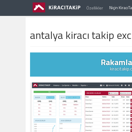
Niçin Kiracı
Özellikler
antalya kiracı takip exc
Rakamlar
kiracitakip