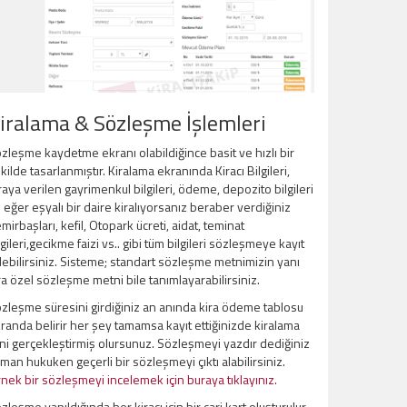
iralama & Sözleşme İşlemleri
zleşme kaydetme ekranı olabildiğince basit ve hızlı bir
kilde tasarlanmıştır. Kiralama ekranında Kiracı Bilgileri,
raya verilen gayrimenkul bilgileri, ödeme, depozito bilgileri
 eğer eşyalı bir daire kiralıyorsanız beraber verdiğiniz
mirbaşları, kefil, Otopark ücreti, aidat, teminat
lgileri,gecikme faizi vs.. gibi tüm bilgileri sözleşmeye kayıt
ebilirsiniz. Sisteme; standart sözleşme metnimizin yanı
ra özel sözleşme metni bile tanımlayarabilirsiniz.
zleşme süresini girdiğiniz an anında kira ödeme tablosu
randa belirir her şey tamamsa kayıt ettiğinizde kiralama
ini gerçekleştirmiş olursunuz. Sözleşmeyi yazdır dediğiniz
man hukuken geçerli bir sözleşmeyi çıktı alabilirsiniz.
nek bir sözleşmeyi incelemek için buraya tıklayınız.
zleşme yapıldığında her kiracı için bir cari kart oluşturulur