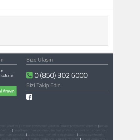
ım
Bize Ulaşın
re
0 (850) 302 6000
nızda sizi
Bizi Takip Edin
i Arayın
yonel yönetim
|
k.maras profesyonel yönetim
|
edirne profesyonel yönetim
|
artvin
yönetimi
|
bingöl apartman yönetimi
|
bayburt profesyonel apartman yöneticisi
|
apartman yöneticisi
|
bayburt gayrimenkul takip programı
|
yalova gayrimenkul
|
yalova kiralık ofis
|
k.maras kiralık ofis
|
edirne kiralık ofis
|
artvin kiralık ofis
|