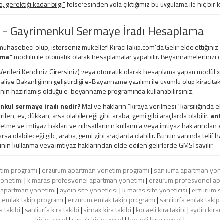
 gerektiği kadar bilgi"
felsefesinden yola çıktığımız bu uygulama ile hiç bir 
 - Gayrimenkul Sermaye İradı Hesaplama
 muhasebeci olup, isterseniz mükellef! KiracıTakip.com'da Gelir elde ettiğiniz
ama"
modülü ile otomatik olarak hesaplamalar yapabilir. Beyannamelerinizi d
erileri Kendiniz Girersiniz) veya otomatik olarak hesaplama yapan modül xml, e
 Maliye Bakanlığının geliştirdiği e-Bayanname yazılımı ile uyumlu olup kiracita
ının hazırlamış olduğu e-beyanname programında kullanabilirsiniz.
nkul sermaye iradı nedir?
Mal ve hakların “kiraya verilmesi” karşılığında e
rilen, ev, dükkan, arsa olabileceği gibi, araba, gemi gibi araçlarda olabilir.
ant
şletme ve imtiyaz hakları ve ruhsatlarının kullanma veya imtiyaz haklarından el
rsa olabileceği gibi, araba, gemi gibi araçlarda olabilir. Bunun yanında telif ha
ının kullanma veya imtiyaz haklarından elde edilen gelirlerde GMSİ sayılır.
tim programı
|
erzurum apartman yönetim programı
|
sanliurfa apartman yö
yönetimi
|
k.maras profesyonel apartman yönetimi
|
erzurum profesyonel ap
 apartman yönetimi
|
aydin site yöneticisi
|
k.maras site yöneticisi
|
erzurum s
 emlak takip programı
|
erzurum emlak takip programı
|
sanliurfa emlak taki
 takibi
|
sanliurfa kira takibi
|
sirnak kira takibi
|
kocaeli kira takibi
|
aydin kira
kiracı excel
|
sirnak kiracı excel
|
kocaeli kiracı excel
|