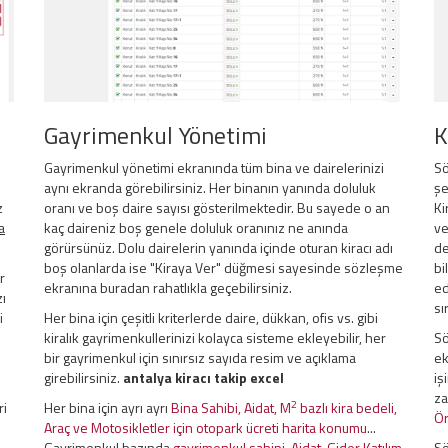
Gayrimenkul Yönetimi
K
Gayrimenkul yönetimi ekranında tüm bina ve dairelerinizi
Sö
aynı ekranda görebilirsiniz. Her binanın yanında doluluk
şe
z
oranı ve boş daire sayısı gösterilmektedir. Bu sayede o an
Ki
a
kaç daireniz boş genele doluluk oranınız ne anında
ve
görürsünüz. Dolu dairelerin yanında içinde oturan kiracı adı
de
boş olanlarda ise "Kiraya Ver" düğmesi sayesinde sözleşme
bi
r
ekranına buradan rahatlıkla geçebilirsiniz.
ed
zı
sı
i
Her bina için çeşitli kriterlerde daire, dükkan, ofis vs. gibi
kiralık gayrimenkullerinizi kolayca sisteme ekleyebilir, her
Sö
bir gayrimenkul için sınırsız sayıda resim ve açıklama
ek
girebilirsiniz.
antalya kiracı takip excel
iş
za
2
ri
Her bina için ayrı ayrı
Bina Sahibi, Aidat, M
bazlı kira bedeli,
Ör
Araç ve Motosikletler için otopark ücreti harita konumu
...
Gayrimenkul bazında
gayrimenkul sahipi, Aidat, Gider Katılım
Sö