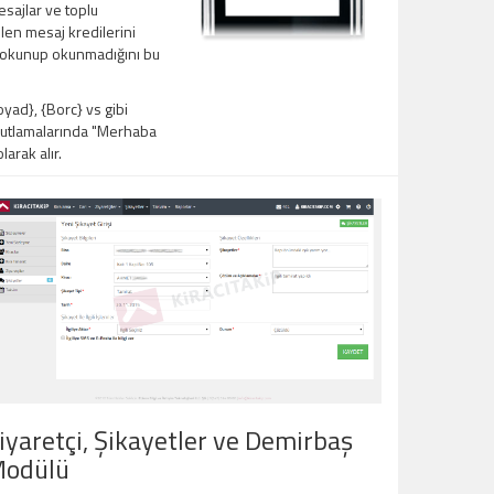
sajlar ve toplu
en mesaj kredilerini
ın okunup okunmadığını bu
ad}, {Borc} vs gibi
 kutlamalarında "Merhaba
arak alır.
iyaretçi, Şikayetler ve Demirbaş
odülü