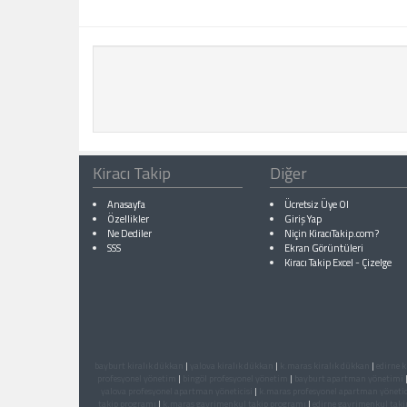
Kiracı Takip
Diğer
Anasayfa
Ücretsiz Üye Ol
Özellikler
Giriş Yap
Ne Dediler
Niçin KiracıTakip.com?
SSS
Ekran Görüntüleri
Kiracı Takip Excel
-
Çizelge
bayburt kiralık dükkan
|
yalova kiralık dükkan
|
k.maras kiralık dükkan
|
edirne k
profesyonel yönetim
|
bingöl profesyonel yönetim
|
bayburt apartman yönetimi
yalova profesyonel apartman yöneticisi
|
k.maras profesyonel apartman yönetic
takip programı
|
k.maras gayrimenkul takip programı
|
edirne gayrimenkul taki