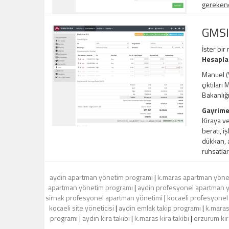
gerekene,
GMSI
İster bir
Hesapl
Manuel (V
çıktıları
Bakanlığ
Gayrime
Kiraya ve
beratı, i
dükkan, a
ruhsatlar
aydin apartman yönetim programı
|
k.maras apartman yöne
apartman yönetim programı
|
aydin profesyonel apartman 
sirnak profesyonel apartman yönetimi
|
kocaeli profesyonel
kocaeli site yöneticisi
|
aydin emlak takip programı
|
k.maras
programı
|
aydin kira takibi
|
k.maras kira takibi
|
erzurum kira