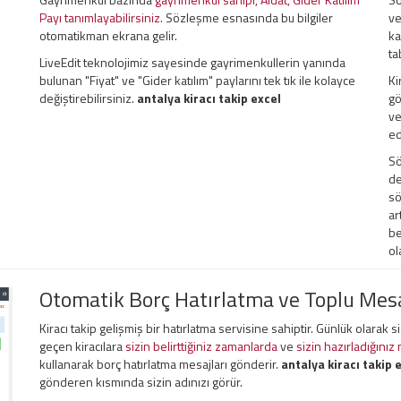
Payı tanımlayabilirsiniz.
Sözleşme esnasında bu bilgiler
ve
otomatikman ekrana gelir.
ka
ta
LiveEdit teknolojimiz sayesinde gayrimenkullerin yanında
bulunan "Fiyat" ve "Gider katılım" paylarını tek tık ile kolayce
Ki
değiştirebilirsiniz.
antalya kiracı takip excel
gö
ve
ed
Sö
de
sö
ar
be
ol
Otomatik Borç Hatırlatma ve Toplu Me
Kiracı takip gelişmiş bir hatırlatma servisine sahiptir. Günlük olarak 
geçen kiracılara
sizin belirttiğiniz zamanlarda
ve
sizin hazırladığınız
kullanarak borç hatırlatma mesajları gönderir.
antalya kiracı takip 
gönderen kısmında sizin adınızı görür.