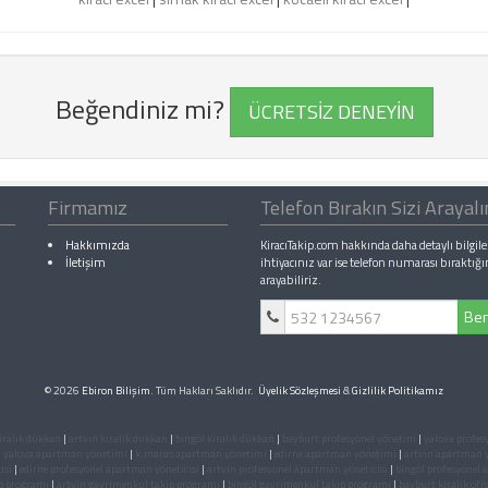
Beğendiniz mi?
ÜCRETSİZ DENEYİN
Firmamız
Telefon Bırakın Sizi Arayal
Hakkımızda
KiracıTakip.com hakkında daha detaylı bilgile
İletişim
ihtiyacınız var ise telefon numarası bıraktığı
arayabiliriz.
Ben
© 2026
Ebiron Bilişim
. Tüm Hakları Saklıdır.
Üyelik Sözleşmesi
&
Gizlilik Politikamız
iralık dükkan
|
artvin kiralık dükkan
|
bingöl kiralık dükkan
|
bayburt profesyonel yönetim
|
yalova profes
|
yalova apartman yönetimi
|
k.maras apartman yönetimi
|
edirne apartman yönetimi
|
artvin apartman 
isi
|
edirne profesyonel apartman yöneticisi
|
artvin profesyonel apartman yöneticisi
|
bingöl profesyonel 
p programı
|
artvin gayrimenkul takip programı
|
bingöl gayrimenkul takip programı
|
bayburt kiralık ofis