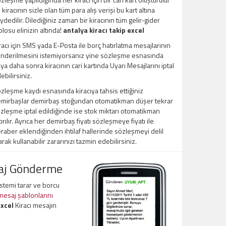
 kiracının sizle olan tüm para alış verişi bu kart altına
ydedilir. Dilediğiniz zaman bir kiracının tüm gelir-gider
blosu elinizin altında!
antalya kiracı takip excel
racı için SMS yada E-Posta ile borç hatırlatma mesajlarının
nderilmesini istemiyorsanız yine sözleşme esnasında
ya daha sonra kiracının cari kartında Uyarı Mesajlarını iptal
ebilirsiniz.
zleşme kaydı esnasında kiracıya tahsis ettiğiniz
mirbaşlar demirbaş stoğundan otomatikman düşer tekrar
zleşme iptal edildiğinde ise stok miktarı otomatikman
tırılır. Ayrıca her demirbaş fiyatı sözleşmeye fiyatı ile
raber eklendiğinden ihtilaf hallerinde sözleşmeyi delil
arak kullanabilir zararınızı tazmin edebilirsiniz.
saj Gönderme
sistemi tarar ve borcu
 mesaj şablonlarını
excel
Kiracı mesajın