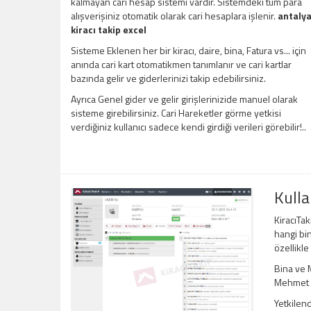
kalmayan cari hesap sistemi vardır. Sistemdeki tüm para
alışverişiniz otomatik olarak cari hesaplara işlenir.
antaly
kiracı takip excel
Sisteme Eklenen her bir kiracı, daire, bina, Fatura vs... için
anında cari kart otomatikmen tanımlanır ve cari kartlar
bazında gelir ve giderlerinizi takip edebilirsiniz.
Ayrıca Genel gider ve gelir girişlerinizide manuel olarak
sisteme girebilirsiniz. Cari Hareketler görme yetkisi
verdiğiniz kullanıcı sadece kendi girdiği verileri görebilir!..
Kulla
KiracıTak
hangi bin
özellikle
Bina ve M
Mehmet Be
Yetkilend