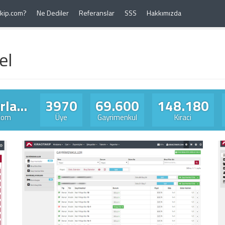
Takip.com?
Ne Dediler
Referanslar
SSS
Hakkımızda
el
la...
3970
69.600
148.180
.com
Üye
Gayrimenkul
Kiraci