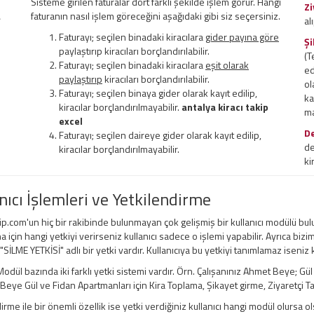
Sisteme girilen faturalar dört farklı şekilde işlem görür. Hangi
Zi
a
faturanın nasıl işlem göreceğini aşağıdaki gibi siz seçersiniz.
al
Faturayı; seçilen binadaki kiracılara
gider payına göre
Şi
paylaştırıp kiracıları borçlandırılabilir.
(T
Faturayı; seçilen binadaki kiracılara
eşit olarak
ed
paylaştırıp
kiracıları borçlandırılabilir.
ol
Faturayı; seçilen binaya gider olarak kayıt edilip,
ka
kiracılar borçlandırılmayabilir.
antalya kiracı takip
ma
excel
D
Faturayı; seçilen daireye gider olarak kayıt edilip,
de
kiracılar borçlandırılmayabilir.
ki
nıcı İşlemleri ve Yetkilendirme
ip.com'un hiç bir rakibinde bulunmayan çok gelişmiş bir kullanıcı modülü bul
a için hangi yetkiyi verirseniz kullanıcı sadece o işlemi yapabilir. Ayrıca bizi
 "SİLME YETKİSİ" adlı bir yetki vardır. Kullanıcıya bu yetkiyi tanımlamaz iseniz
odül bazında iki farklı yetki sistemi vardır. Örn. Çalışanınız Ahmet Beye; Gü
ye Gül ve Fidan Apartmanları için Kira Toplama, Şikayet girme, Ziyaretçi Taki
irme ile bir önemli özellik ise yetki verdiğiniz kullanıcı hangi modül olursa ols