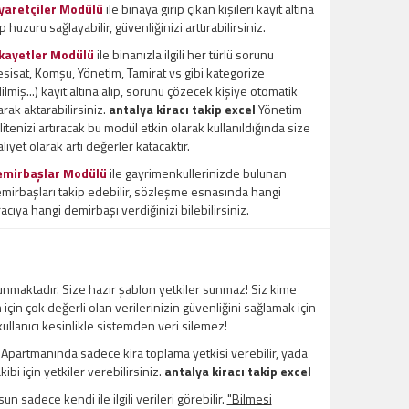
yaretçiler Modülü
ile binaya girip çıkan kişileri kayıt altına
ıp huzuru sağlayabilir, güvenliğinizi arttırabilirsiniz.
kayetler Modülü
ile binanızla ilgili her türlü sorunu
esisat, Komşu, Yönetim, Tamirat vs gibi kategorize
ilmiş...) kayıt altına alıp, sorunu çözecek kişiye otomatik
arak aktarabilirsiniz.
antalya kiracı takip excel
Yönetim
litenizi artıracak bu modül etkin olarak kullanıldığında size
liyet olarak artı değerler katacaktır.
emirbaşlar Modülü
ile gayrimenkullerinizde bulunan
mirbaşları takip edebilir, sözleşme esnasında hangi
racıya hangi demirbaşı verdiğinizi bilebilirsiniz.
unmaktadır. Size hazır şablon yetkiler sunmaz! Siz kime
m için çok değerli olan verilerinizin güvenliğini sağlamak için
 kullanıcı kesinlikle sistemden veri silemez!
l Apartmanında sadece kira toplama yetkisi verebilir, yada
bi için yetkiler verebilirsiniz.
antalya kiracı takip excel
un sadece kendi ile ilgili verileri görebilir.
"Bilmesi