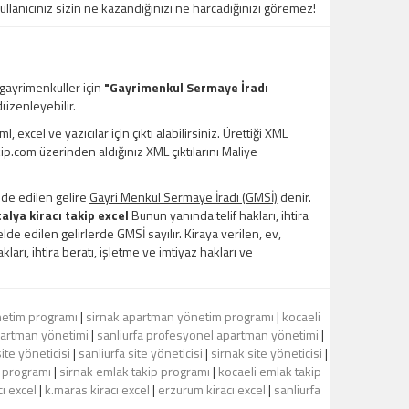
kullanıcınız sizin ne kazandığınızı ne harcadığınızı göremez!
 gayrimenkuller için
"Gayrimenkul Sermaye İradı
üzenleyebilir.
xcel ve yazıcılar için çıktı alabilirsiniz. Ürettiği XML
kip.com üzerinden aldığınız XML çıktılarını Maliye
lde edilen gelire
Gayri Menkul Sermaye İradı (GMSİ)
denir.
alya kiracı takip excel
Bunun yanında telif hakları, ihtira
de edilen gelirlerde GMSİ sayılır. Kiraya verilen, ev,
kları, ihtira beratı, işletme ve imtiyaz hakları ve
netim programı
|
sirnak apartman yönetim programı
|
kocaeli
artman yönetimi
|
sanliurfa profesyonel apartman yönetimi
|
ite yöneticisi
|
sanliurfa site yöneticisi
|
sirnak site yöneticisi
|
p programı
|
sirnak emlak takip programı
|
kocaeli emlak takip
cı excel
|
k.maras kiracı excel
|
erzurum kiracı excel
|
sanliurfa