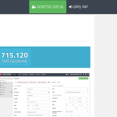
ÜCRETSİZ ÜYE OL
GİRİŞ YAP
715.120
SMS Gönderildi