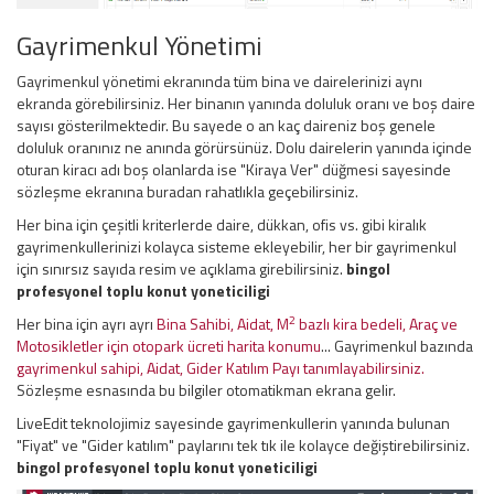
Gayrimenkul Yönetimi
Gayrimenkul yönetimi ekranında tüm bina ve dairelerinizi aynı
ekranda görebilirsiniz. Her binanın yanında doluluk oranı ve boş daire
sayısı gösterilmektedir. Bu sayede o an kaç daireniz boş genele
doluluk oranınız ne anında görürsünüz. Dolu dairelerin yanında içinde
oturan kiracı adı boş olanlarda ise "Kiraya Ver" düğmesi sayesinde
sözleşme ekranına buradan rahatlıkla geçebilirsiniz.
Her bina için çeşitli kriterlerde daire, dükkan, ofis vs. gibi kiralık
gayrimenkullerinizi kolayca sisteme ekleyebilir, her bir gayrimenkul
için sınırsız sayıda resim ve açıklama girebilirsiniz.
bingol
profesyonel toplu konut yoneticiligi
2
Her bina için ayrı ayrı
Bina Sahibi, Aidat, M
bazlı kira bedeli, Araç ve
Motosikletler için otopark ücreti harita konumu
... Gayrimenkul bazında
gayrimenkul sahipi, Aidat, Gider Katılım Payı tanımlayabilirsiniz.
Sözleşme esnasında bu bilgiler otomatikman ekrana gelir.
LiveEdit teknolojimiz sayesinde gayrimenkullerin yanında bulunan
"Fiyat" ve "Gider katılım" paylarını tek tık ile kolayce değiştirebilirsiniz.
bingol profesyonel toplu konut yoneticiligi