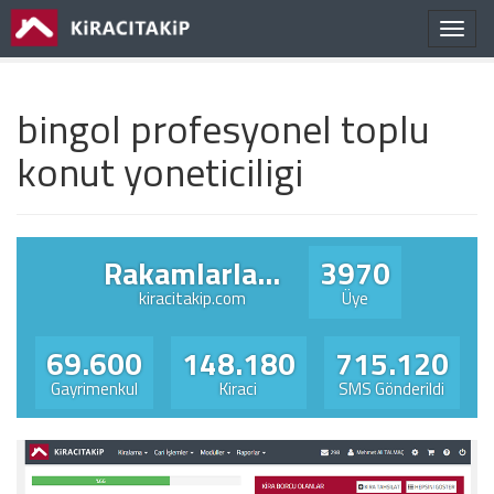
Navig
bingol profesyonel toplu
konut yoneticiligi
Rakamlarla...
3970
kiracitakip.com
Üye
69.600
148.180
715.120
Gayrimenkul
Kiraci
SMS Gönderildi