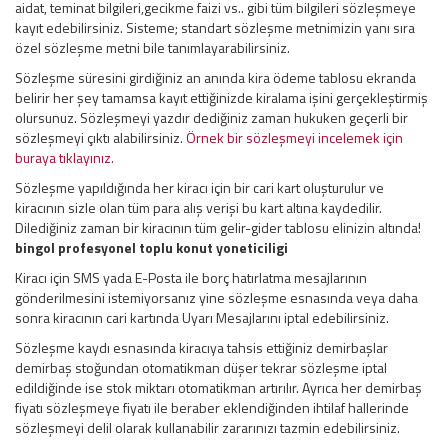
aidat, teminat bilgileri,gecikme faizi vs.. gibi tüm bilgileri sözleşmeye
kayıt edebilirsiniz. Sisteme; standart sözleşme metnimizin yanı sıra
özel sözleşme metni bile tanımlayarabilirsiniz.
Sözleşme süresini girdiğiniz an anında kira ödeme tablosu ekranda
belirir her şey tamamsa kayıt ettiğinizde kiralama işini gerçekleştirmiş
olursunuz. Sözleşmeyi yazdır dediğiniz zaman hukuken geçerli bir
sözleşmeyi çıktı alabilirsiniz.
Örnek bir sözleşmeyi incelemek için
buraya tıklayınız.
Sözleşme yapıldığında her kiracı için bir cari kart oluşturulur ve
kiracının sizle olan tüm para alış verişi bu kart altına kaydedilir.
Dilediğiniz zaman bir kiracının tüm gelir-gider tablosu elinizin altında!
bingol profesyonel toplu konut yoneticiligi
Kiracı için SMS yada E-Posta ile borç hatırlatma mesajlarının
gönderilmesini istemiyorsanız yine sözleşme esnasında veya daha
sonra kiracının cari kartında Uyarı Mesajlarını iptal edebilirsiniz.
Sözleşme kaydı esnasında kiracıya tahsis ettiğiniz demirbaşlar
demirbaş stoğundan otomatikman düşer tekrar sözleşme iptal
edildiğinde ise stok miktarı otomatikman artırılır. Ayrıca her demirbaş
fiyatı sözleşmeye fiyatı ile beraber eklendiğinden ihtilaf hallerinde
sözleşmeyi delil olarak kullanabilir zararınızı tazmin edebilirsiniz.