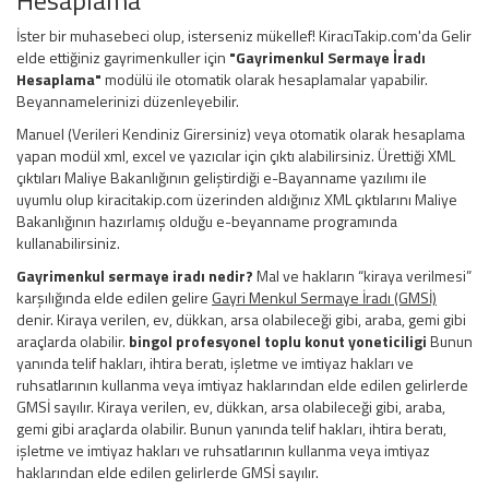
İster bir muhasebeci olup, isterseniz mükellef! KiracıTakip.com'da Gelir
elde ettiğiniz gayrimenkuller için
"Gayrimenkul Sermaye İradı
Hesaplama"
modülü ile otomatik olarak hesaplamalar yapabilir.
Beyannamelerinizi düzenleyebilir.
Manuel (Verileri Kendiniz Girersiniz) veya otomatik olarak hesaplama
yapan modül xml, excel ve yazıcılar için çıktı alabilirsiniz. Ürettiği XML
çıktıları Maliye Bakanlığının geliştirdiği e-Bayanname yazılımı ile
uyumlu olup kiracitakip.com üzerinden aldığınız XML çıktılarını Maliye
Bakanlığının hazırlamış olduğu e-beyanname programında
kullanabilirsiniz.
Gayrimenkul sermaye iradı nedir?
Mal ve hakların “kiraya verilmesi”
karşılığında elde edilen gelire
Gayri Menkul Sermaye İradı (GMSİ)
denir. Kiraya verilen, ev, dükkan, arsa olabileceği gibi, araba, gemi gibi
araçlarda olabilir.
bingol profesyonel toplu konut yoneticiligi
Bunun
yanında telif hakları, ihtira beratı, işletme ve imtiyaz hakları ve
ruhsatlarının kullanma veya imtiyaz haklarından elde edilen gelirlerde
GMSİ sayılır. Kiraya verilen, ev, dükkan, arsa olabileceği gibi, araba,
gemi gibi araçlarda olabilir. Bunun yanında telif hakları, ihtira beratı,
işletme ve imtiyaz hakları ve ruhsatlarının kullanma veya imtiyaz
haklarından elde edilen gelirlerde GMSİ sayılır.