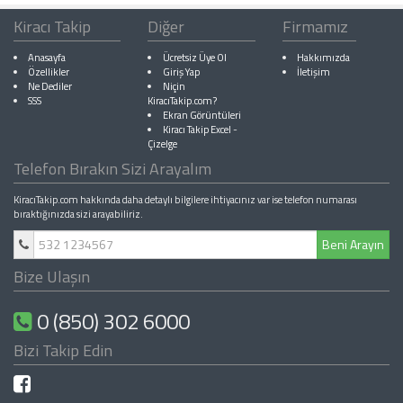
Kiracı Takip
Diğer
Firmamız
Anasayfa
Ücretsiz Üye Ol
Hakkımızda
Özellikler
Giriş Yap
İletişim
Ne Dediler
Niçin
SSS
KiracıTakip.com?
Ekran Görüntüleri
Kiracı Takip Excel
-
Çizelge
Telefon Bırakın Sizi Arayalım
KiracıTakip.com hakkında daha detaylı bilgilere ihtiyacınız var ise telefon numarası
bıraktığınızda sizi arayabiliriz.
Beni Arayın
Bize Ulaşın
0 (850) 302 6000
Bizi Takip Edin