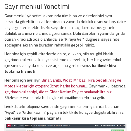
Gayrimenkul Yönetimi
Gayrimenkul yönetimi ekranında tüm bina ve dairelerinizi aynı
ekranda görebilirsiniz. Her binanın yanında doluluk oranı ve boş daire
sayısı gösterilmektedir. Bu sayede o an kaç daireniz boş genele
doluluk oranınız ne anında görürsünüz. Dolu dairelerin yanında içinde
oturan kiracı adı boş olanlarda ise "Kiraya Ver" düğmesi sayesinde
sözleşme ekranına buradan rahatlıkla geçebilirsiniz.
Her bina için çeşitli kriterlerde daire, dükkan, ofis vs. gibi kiralık
gayrimenkullerinizi kolayca sisteme ekleyebilir, her bir gayrimenkul
için sınırsız sayıda resim ve açıklama girebilirsiniz.
balikesir kira
toplama hizmeti
2
Her bina için ayrı ayrı
Bina Sahibi, Aidat, M
bazlı kira bedeli, Araç ve
Motosikletler için otopark ücreti harita konumu
... Gayrimenkul bazında
gayrimenkul sahipi, Aidat, Gider Katılım Payı tanımlayabilirsiniz.
Sözleşme esnasında bu bilgiler otomatikman ekrana gelir.
LiveEdit teknolojimiz sayesinde gayrimenkullerin yanında bulunan
"Fiyat" ve "Gider katılım" paylarını tek tık ile kolayce değiştirebilirsiniz.
balikesir kira toplama hizmeti