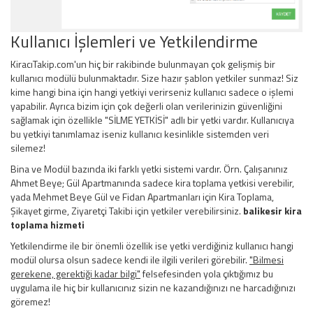
Kullanıcı İşlemleri ve Yetkilendirme
KiracıTakip.com'un hiç bir rakibinde bulunmayan çok gelişmiş bir
kullanıcı modülü bulunmaktadır. Size hazır şablon yetkiler sunmaz! Siz
kime hangi bina için hangi yetkiyi verirseniz kullanıcı sadece o işlemi
yapabilir. Ayrıca bizim için çok değerli olan verilerinizin güvenliğini
sağlamak için özellikle "SİLME YETKİSİ" adlı bir yetki vardır. Kullanıcıya
bu yetkiyi tanımlamaz iseniz kullanıcı kesinlikle sistemden veri
silemez!
Bina ve Modül bazında iki farklı yetki sistemi vardır. Örn. Çalışanınız
Ahmet Beye; Gül Apartmanında sadece kira toplama yetkisi verebilir,
yada Mehmet Beye Gül ve Fidan Apartmanları için Kira Toplama,
Şikayet girme, Ziyaretçi Takibi için yetkiler verebilirsiniz.
balikesir kira
toplama hizmeti
Yetkilendirme ile bir önemli özellik ise yetki verdiğiniz kullanıcı hangi
modül olursa olsun sadece kendi ile ilgili verileri görebilir.
"Bilmesi
gerekene, gerektiği kadar bilgi"
felsefesinden yola çıktığımız bu
uygulama ile hiç bir kullanıcınız sizin ne kazandığınızı ne harcadığınızı
göremez!