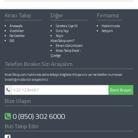
Kiracı Takip
Diğer
Firmamız
Anasayfa
Ücretsiz Üye Ol
Hakkımızda
Özellikler
Giriş Yap
İletişim
Ne Dediler
Niçin
SSS
KiracıTakip.com?
Ekran Görüntüleri
Kiracı Takip Excel
-
Çizelge
Telefon Bırakın Sizi Arayalım
KiracıTakip.com hakkında daha detaylı bilgilere ihtiyacınız var ise telefon numarası
bıraktığınızda sizi arayabiliriz.
Beni Arayın
Bize Ulaşın
0 (850) 302 6000
Bizi Takip Edin