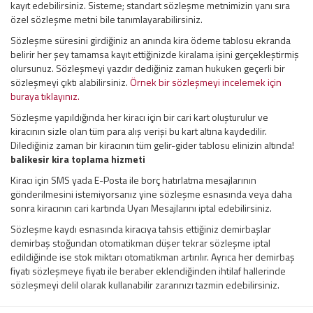
kayıt edebilirsiniz. Sisteme; standart sözleşme metnimizin yanı sıra
özel sözleşme metni bile tanımlayarabilirsiniz.
Sözleşme süresini girdiğiniz an anında kira ödeme tablosu ekranda
belirir her şey tamamsa kayıt ettiğinizde kiralama işini gerçekleştirmiş
olursunuz. Sözleşmeyi yazdır dediğiniz zaman hukuken geçerli bir
sözleşmeyi çıktı alabilirsiniz.
Örnek bir sözleşmeyi incelemek için
buraya tıklayınız.
Sözleşme yapıldığında her kiracı için bir cari kart oluşturulur ve
kiracının sizle olan tüm para alış verişi bu kart altına kaydedilir.
Dilediğiniz zaman bir kiracının tüm gelir-gider tablosu elinizin altında!
balikesir kira toplama hizmeti
Kiracı için SMS yada E-Posta ile borç hatırlatma mesajlarının
gönderilmesini istemiyorsanız yine sözleşme esnasında veya daha
sonra kiracının cari kartında Uyarı Mesajlarını iptal edebilirsiniz.
Sözleşme kaydı esnasında kiracıya tahsis ettiğiniz demirbaşlar
demirbaş stoğundan otomatikman düşer tekrar sözleşme iptal
edildiğinde ise stok miktarı otomatikman artırılır. Ayrıca her demirbaş
fiyatı sözleşmeye fiyatı ile beraber eklendiğinden ihtilaf hallerinde
sözleşmeyi delil olarak kullanabilir zararınızı tazmin edebilirsiniz.