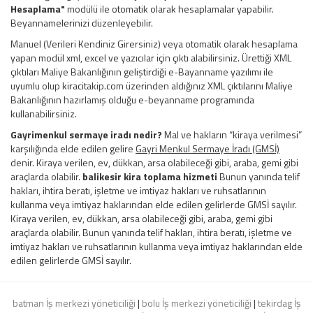
Hesaplama"
modülü ile otomatik olarak hesaplamalar yapabilir.
Beyannamelerinizi düzenleyebilir.
Manuel (Verileri Kendiniz Girersiniz) veya otomatik olarak hesaplama
yapan modül xml, excel ve yazıcılar için çıktı alabilirsiniz. Ürettiği XML
çıktıları Maliye Bakanlığının geliştirdiği e-Bayanname yazılımı ile
uyumlu olup kiracitakip.com üzerinden aldığınız XML çıktılarını Maliye
Bakanlığının hazırlamış olduğu e-beyanname programında
kullanabilirsiniz.
Gayrimenkul sermaye iradı nedir?
Mal ve hakların “kiraya verilmesi”
karşılığında elde edilen gelire
Gayri Menkul Sermaye İradı (GMSİ)
denir. Kiraya verilen, ev, dükkan, arsa olabileceği gibi, araba, gemi gibi
araçlarda olabilir.
balikesir kira toplama hizmeti
Bunun yanında telif
hakları, ihtira beratı, işletme ve imtiyaz hakları ve ruhsatlarının
kullanma veya imtiyaz haklarından elde edilen gelirlerde GMSİ sayılır.
Kiraya verilen, ev, dükkan, arsa olabileceği gibi, araba, gemi gibi
araçlarda olabilir. Bunun yanında telif hakları, ihtira beratı, işletme ve
imtiyaz hakları ve ruhsatlarının kullanma veya imtiyaz haklarından elde
edilen gelirlerde GMSİ sayılır.
batman İş merkezi yöneticiliği
|
bolu İş merkezi yöneticiliği
|
tekirdag İş