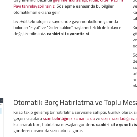
Payı tanımlayabilirsiniz.
Sözleşme esnasında bu bilgiler
ve
otomatikman ekrana gelir.
ka
ta
LiveEdit teknolojimiz sayesinde gayrimenkullerin yanında
bulunan "Fiyat" ve "Gider katılım" paylarını tek tık ile kolayce
Ki
değiştirebilirsiniz.
cankiri site yoneticisi
gö
ve
ed
Sö
de
sö
ar
be
ol
Otomatik Borç Hatırlatma ve Toplu Me
Kiracı takip gelişmiş bir hatırlatma servisine sahiptir. Günlük olarak 
geçen kiracılara
sizin belirttiğiniz zamanlarda
ve
sizin hazırladığınız
kullanarak borç hatırlatma mesajları gönderir.
cankiri site yoneticis
gönderen kısmında sizin adınızı görür.