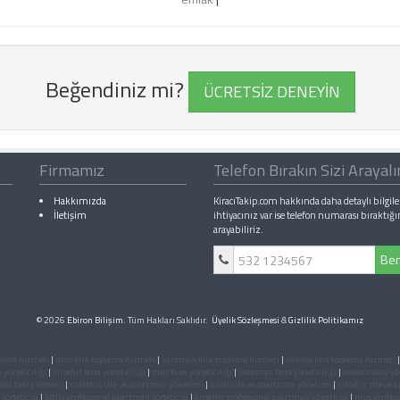
Beğendiniz mi?
ÜCRETSİZ DENEYİN
Firmamız
Telefon Bırakın Sizi Arayal
Hakkımızda
KiracıTakip.com hakkında daha detaylı bilgile
İletişim
ihtiyacınız var ise telefon numarası bıraktığı
arayabiliriz.
Ben
© 2026
Ebiron Bilişim
. Tüm Hakları Saklıdır.
Üyelik Sözleşmesi
&
Gizlilik Politikamız
plama hizmeti
|
mus kira toplama hizmeti
|
karaman kira toplama hizmeti
|
ankara kira toplama hizmeti
a yöneticiliği
|
kirsehir bina yöneticiliği
|
mus bina yöneticiliği
|
karaman bina yöneticiliği
|
ankara bina yön
dat takip sistemi
|
malatya site ve apartman yönetimi
|
bitlis site ve apartman yönetimi
|
kirsehir site ve
yöneticisi
|
bitlis profesyonel apartman yöneticisi
|
kirsehir profesyonel apartman yöneticisi
|
mus profesy