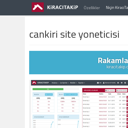
Niçin Kiracı
Özellikler
cankiri site yoneticisi
Rakamlar
kiracitakip