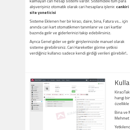
kalmayan cari hesap sistemi vardır. Sistemdeki tüm para
alışverişiniz otomatik olarak cari hesaplara işlenir.
cankiri
site yoneticisi
Sisteme Eklenen her bir kiracı, daire, bina, Fatura vs... için
anında cari kart otomatikmen tanımlanır ve cari kartlar
bazında gelir ve giderlerinizi takip edebilirsiniz.
Ayrıca Genel gider ve gelir girişlerinizide manuel olarak
sisteme girebilirsiniz. Cari Hareketler görme yetkisi
verdiğiniz kullanıcı sadece kendi girdiği verileri görebilir!..
Kulla
KiracıTak
hangi bin
özellikle
Bina ve M
Mehmet Be
Yetkilend