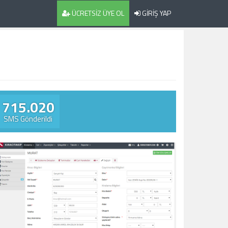
ÜCRETSİZ ÜYE OL
GİRİŞ YAP
715.020
SMS Gönderildi