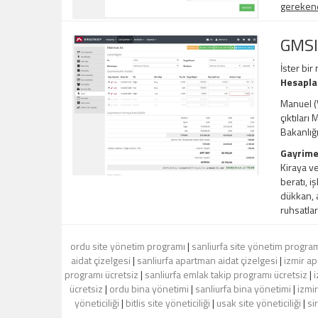
gerekene,
GMSI
İster bir
Hesapl
Manuel (V
çıktıları
Bakanlığ
Gayrime
Kiraya ve
beratı, i
dükkan, a
ruhsatlar
ordu site yönetim programı
|
sanliurfa site yönetim progra
aidat çizelgesi
|
sanliurfa apartman aidat çizelgesi
|
izmir ap
programı ücretsiz
|
sanliurfa emlak takip programı ücretsiz
|
i
ücretsiz
|
ordu bina yönetimi
|
sanliurfa bina yönetimi
|
izmi
yöneticiliği
|
bitlis site yöneticiliği
|
usak site yöneticiliği
|
si