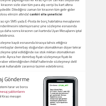
 kiracının sizle olan tüm para alış verişi bu kart altına
ydedilir. Dilediğiniz zaman bir kiracının tüm gelir-gider
blosu elinizin altında!
cankiri site yoneticisi
racı için SMS yada E-Posta ile borç hatırlatma mesajlarının
nderilmesini istemiyorsanız yine sözleşme esnasında
ya daha sonra kiracının cari kartında Uyarı Mesajlarını iptal
ebilirsiniz.
zleşme kaydı esnasında kiracıya tahsis ettiğiniz
mirbaşlar demirbaş stoğundan otomatikman düşer tekrar
zleşme iptal edildiğinde ise stok miktarı otomatikman
tırılır. Ayrıca her demirbaş fiyatı sözleşmeye fiyatı ile
raber eklendiğinden ihtilaf hallerinde sözleşmeyi delil
arak kullanabilir zararınızı tazmin edebilirsiniz.
saj Gönderme
sistemi tarar ve borcu
 mesaj şablonlarını
i
Kiracı mesajın