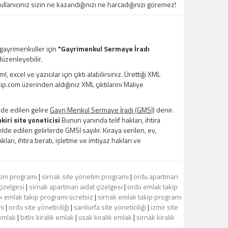
kullanıcınız sizin ne kazandığınızı ne harcadığınızı göremez!
 gayrimenkuller için
"Gayrimenkul Sermaye İradı
üzenleyebilir.
xcel ve yazıcılar için çıktı alabilirsiniz. Ürettiği XML
kip.com üzerinden aldığınız XML çıktılarını Maliye
lde edilen gelire
Gayri Menkul Sermaye İradı (GMSİ)
denir.
kiri site yoneticisi
Bunun yanında telif hakları, ihtira
de edilen gelirlerde GMSİ sayılır. Kiraya verilen, ev,
kları, ihtira beratı, işletme ve imtiyaz hakları ve
tim programı
|
sirnak site yönetim programı
|
ordu apartman
izelgesi
|
sirnak apartman aidat çizelgesi
|
ordu emlak takip
k emlak takip programı ücretsiz
|
sirnak emlak takip programı
mi
|
ordu site yöneticiliği
|
sanliurfa site yöneticiliği
|
izmir site
 emlak
|
bitlis kiralık emlak
|
usak kiralık emlak
|
sirnak kiralık