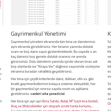
Gayrimenkul Yönetimi
K
Gayrimenkul yönetimi ekranında tüm bina ve dairelerinizi
Sö
aynı ekranda görebilirsiniz. Her binanın yanında doluluk
şe
oranı ve boş daire sayısı gösterilmektedir. Bu sayede o an
Ki
i
kaç daireniz boş genele doluluk oranınız ne anında
ve
görürsünüz. Dolu dairelerin yanında içinde oturan kiracı adı
de
boş olanlarda ise "Kiraya Ver" düğmesi sayesinde sözleşme
bi
r
ekranına buradan rahatlıkla geçebilirsiniz.
ed
zı
sı
i
Her bina için çeşitli kriterlerde daire, dükkan, ofis vs. gibi
kiralık gayrimenkullerinizi kolayca sisteme ekleyebilir, her
Sö
bir gayrimenkul için sınırsız sayıda resim ve açıklama
ek
girebilirsiniz.
cankiri site yoneticisi
iş
za
2
ri
Her bina için ayrı ayrı
Bina Sahibi, Aidat, M
bazlı kira bedeli,
Ör
Araç ve Motosikletler için otopark ücreti harita konumu
...
Gayrimenkul bazında
gayrimenkul sahipi, Aidat, Gider Katılım
Sö