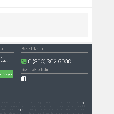
ım
Bize Ulaşın
re
0 (850) 302 6000
nızda sizi
Bizi Takip Edin
i Arayın
|
malatya aidat takip
|
bitlis aidat takip
|
kirsehir aidat takip
|
mus aidat takip
|
eticiliği
|
malatya aidat takip sistemi
|
bitlis aidat takip sistemi
|
kirsehir aidat
 apartman yönetimi
|
mus site ve apartman yönetimi
|
karaman site ve apartman
onel apartman yöneticisi
|
karaman profesyonel apartman yöneticisi
|
ankara