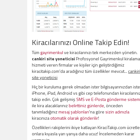
Kiracılarınızı Online Takip Edin!
Tüm
gayrimenkul
ve kiracılarınızı tek merkezden yönetin.
cankiri site yoneticisi
Profosyonel Gayrimenkul kiralama
hizmeti veren firmalar ve kişiler için geliştirdiğimiz
kiracitakip.com'da aradığınız tüm özellikler mevcut...
cankir
site yoneticisi
Hiç bir kuruluma gerek olmadan ister bilgisayarınızdan iste
iPhone, iPad, Android vs gibi cep telefonundan kiracılarını
takip edin. Çok gelişmiş
SMS ve E-Posta gönderme sistem
ile kira alacaklarınız
belirttiniz günlerde
, önceden
tanımladığınız
mesaj şablonları
'na göre
sizin adınızla
kiracınıza
otomatik olarak gönderilir
!
Özellikleri rakiplerini ikiye katlayan KiraciTakip.com ücretle
onlara kıyasla yarı yarıya daha ucuz! İncelemeden karar
vermeyin.