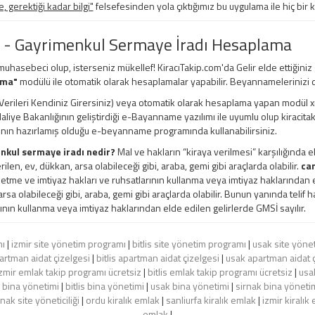
 gerektiği kadar bilgi"
felsefesinden yola çıktığımız bu uygulama ile hiç bir 
 - Gayrimenkul Sermaye İradı Hesaplama
 muhasebeci olup, isterseniz mükellef! KiracıTakip.com'da Gelir elde ettiğiniz
ama"
modülü ile otomatik olarak hesaplamalar yapabilir. Beyannamelerinizi d
erileri Kendiniz Girersiniz) veya otomatik olarak hesaplama yapan modül xml, e
 Maliye Bakanlığının geliştirdiği e-Bayanname yazılımı ile uyumlu olup kiracita
ının hazırlamış olduğu e-beyanname programında kullanabilirsiniz.
nkul sermaye iradı nedir?
Mal ve hakların “kiraya verilmesi” karşılığında e
rilen, ev, dükkan, arsa olabileceği gibi, araba, gemi gibi araçlarda olabilir.
can
şletme ve imtiyaz hakları ve ruhsatlarının kullanma veya imtiyaz haklarından el
rsa olabileceği gibi, araba, gemi gibi araçlarda olabilir. Bunun yanında telif ha
ının kullanma veya imtiyaz haklarından elde edilen gelirlerde GMSİ sayılır.
mı
|
izmir site yönetim programı
|
bitlis site yönetim programı
|
usak site yöne
artman aidat çizelgesi
|
bitlis apartman aidat çizelgesi
|
usak apartman aidat ç
zmir emlak takip programı ücretsiz
|
bitlis emlak takip programı ücretsiz
|
usa
r bina yönetimi
|
bitlis bina yönetimi
|
usak bina yönetimi
|
sirnak bina yöneti
rnak site yöneticiliği
|
ordu kiralık emlak
|
sanliurfa kiralık emlak
|
izmir kiralık
emlak
|