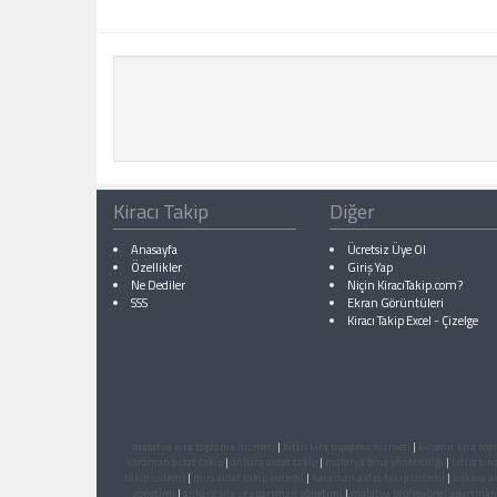
Kiracı Takip
Diğer
Anasayfa
Ücretsiz Üye Ol
Özellikler
Giriş Yap
Ne Dediler
Niçin KiracıTakip.com?
SSS
Ekran Görüntüleri
Kiracı Takip Excel
-
Çizelge
malatya kira toplama hizmeti
|
bitlis kira toplama hizmeti
|
kirsehir kira to
karaman aidat takip
|
ankara aidat takip
|
malatya bina yöneticiliği
|
bitlis bin
takip sistemi
|
mus aidat takip sistemi
|
karaman aidat takip sistemi
|
ankara ai
yönetimi
|
ankara site ve apartman yönetimi
|
malatya profesyonel apartman 