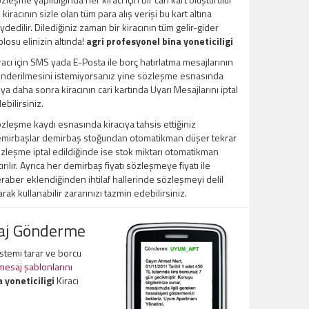
 kiracının sizle olan tüm para alış verişi bu kart altına
ydedilir. Dilediğiniz zaman bir kiracının tüm gelir-gider
blosu elinizin altında!
agri profesyonel bina yoneticiligi
racı için SMS yada E-Posta ile borç hatırlatma mesajlarının
nderilmesini istemiyorsanız yine sözleşme esnasında
ya daha sonra kiracının cari kartında Uyarı Mesajlarını iptal
ebilirsiniz.
zleşme kaydı esnasında kiracıya tahsis ettiğiniz
mirbaşlar demirbaş stoğundan otomatikman düşer tekrar
zleşme iptal edildiğinde ise stok miktarı otomatikman
tırılır. Ayrıca her demirbaş fiyatı sözleşmeye fiyatı ile
raber eklendiğinden ihtilaf hallerinde sözleşmeyi delil
arak kullanabilir zararınızı tazmin edebilirsiniz.
saj Gönderme
sistemi tarar ve borcu
 mesaj şablonlarını
 yoneticiligi
Kiracı