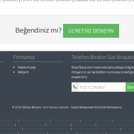
Beğendiniz mi?
ÜCRETSİZ DENEYİN
Firmamız
Telefon Bırakın Sizi Arayal
Hakkımızda
KiracıTakip.com hakkında daha detaylı bilgile
İletişim
ihtiyacınız var ise telefon numarası bıraktığı
arayabiliriz.
Ben
© 2026
Ebiron Bilişim
. Tüm Hakları Saklıdır.
Üyelik Sözleşmesi
&
Gizlilik Politikamız
e yöneticiliği
|
giresun site yöneticiliği
|
artvin site yöneticiliği
|
kars aidat takip sistemi
|
sivas aidat takip
 aidat takip
|
zonguldak aidat takip
|
giresun aidat takip
|
artvin aidat takip
|
kars profesyonel bina yönetic
el bina yöneticisi
|
kars profesyonel apartman yönetimi
|
sivas profesyonel apartman yönetimi
|
ordu pro
tman yönetimi
|
kars tesis yöneticiliği
|
sivas tesis yöneticiliği
|
ordu tesis yöneticiliği
|
zonguldak tesis yönet