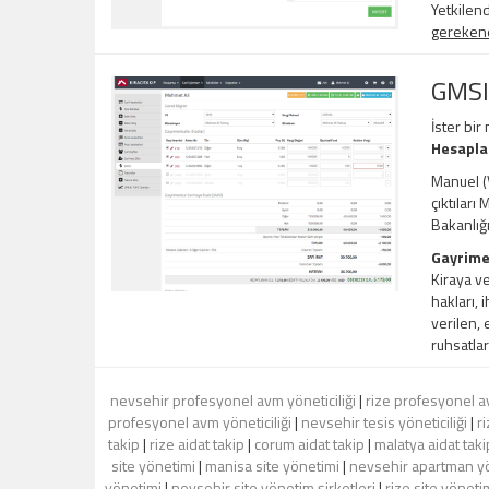
Yetkilend
gerekene,
GMSI
İster bir
Hesapl
Manuel (V
çıktıları
Bakanlığ
Gayrime
Kiraya ve
hakları, 
verilen, 
ruhsatlar
nevsehir profesyonel avm yöneticiliği
|
rize profesyonel av
profesyonel avm yöneticiliği
|
nevsehir tesis yöneticiliği
|
ri
takip
|
rize aidat takip
|
corum aidat takip
|
malatya aidat taki
site yönetimi
|
manisa site yönetimi
|
nevsehir apartman y
yönetimi
|
nevsehir site yönetim şirketleri
|
rize site yönetim