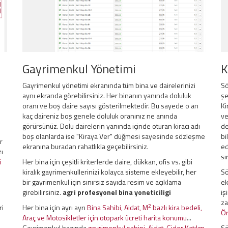
Gayrimenkul Yönetimi
K
Gayrimenkul yönetimi ekranında tüm bina ve dairelerinizi
Sö
aynı ekranda görebilirsiniz. Her binanın yanında doluluk
şe
oranı ve boş daire sayısı gösterilmektedir. Bu sayede o an
Ki
kaç daireniz boş genele doluluk oranınız ne anında
ve
görürsünüz. Dolu dairelerin yanında içinde oturan kiracı adı
de
boş olanlarda ise "Kiraya Ver" düğmesi sayesinde sözleşme
bi
r
ekranına buradan rahatlıkla geçebilirsiniz.
ed
zı
sı
i
Her bina için çeşitli kriterlerde daire, dükkan, ofis vs. gibi
kiralık gayrimenkullerinizi kolayca sisteme ekleyebilir, her
Sö
bir gayrimenkul için sınırsız sayıda resim ve açıklama
ek
girebilirsiniz.
agri profesyonel bina yoneticiligi
iş
za
2
ri
Her bina için ayrı ayrı
Bina Sahibi, Aidat, M
bazlı kira bedeli,
Ör
Araç ve Motosikletler için otopark ücreti harita konumu
...
Gayrimenkul bazında
gayrimenkul sahipi, Aidat, Gider Katılım
Sö