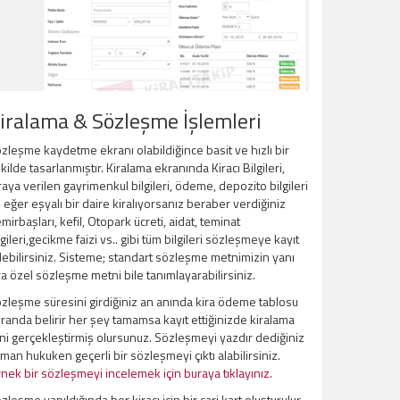
iralama & Sözleşme İşlemleri
zleşme kaydetme ekranı olabildiğince basit ve hızlı bir
kilde tasarlanmıştır. Kiralama ekranında Kiracı Bilgileri,
raya verilen gayrimenkul bilgileri, ödeme, depozito bilgileri
 eğer eşyalı bir daire kiralıyorsanız beraber verdiğiniz
mirbaşları, kefil, Otopark ücreti, aidat, teminat
lgileri,gecikme faizi vs.. gibi tüm bilgileri sözleşmeye kayıt
ebilirsiniz. Sisteme; standart sözleşme metnimizin yanı
ra özel sözleşme metni bile tanımlayarabilirsiniz.
zleşme süresini girdiğiniz an anında kira ödeme tablosu
randa belirir her şey tamamsa kayıt ettiğinizde kiralama
ini gerçekleştirmiş olursunuz. Sözleşmeyi yazdır dediğiniz
man hukuken geçerli bir sözleşmeyi çıktı alabilirsiniz.
nek bir sözleşmeyi incelemek için buraya tıklayınız.
zleşme yapıldığında her kiracı için bir cari kart oluşturulur