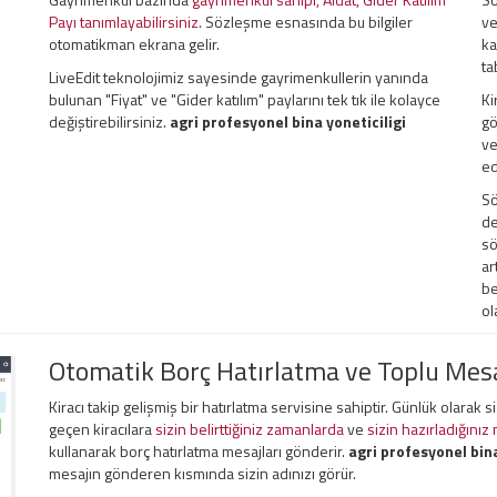
Payı tanımlayabilirsiniz.
Sözleşme esnasında bu bilgiler
ve
otomatikman ekrana gelir.
ka
ta
LiveEdit teknolojimiz sayesinde gayrimenkullerin yanında
bulunan "Fiyat" ve "Gider katılım" paylarını tek tık ile kolayce
Ki
değiştirebilirsiniz.
agri profesyonel bina yoneticiligi
gö
ve
ed
Sö
de
sö
ar
be
ol
Otomatik Borç Hatırlatma ve Toplu Me
Kiracı takip gelişmiş bir hatırlatma servisine sahiptir. Günlük olarak 
geçen kiracılara
sizin belirttiğiniz zamanlarda
ve
sizin hazırladığınız
kullanarak borç hatırlatma mesajları gönderir.
agri profesyonel bina
mesajın gönderen kısmında sizin adınızı görür.