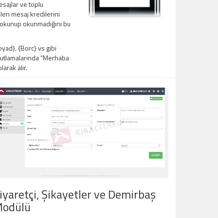
sajlar ve toplu
en mesaj kredilerini
ın okunup okunmadığını bu
ad}, {Borc} vs gibi
 kutlamalarında "Merhaba
arak alır.
iyaretçi, Şikayetler ve Demirbaş
odülü