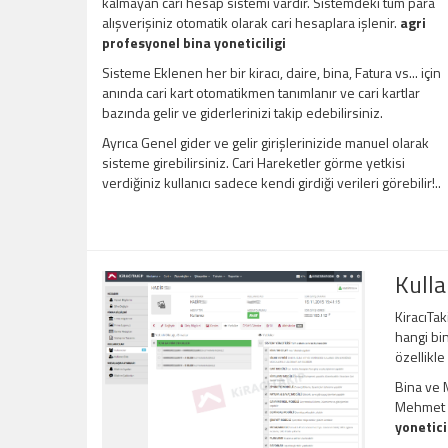
kalmayan cari hesap sistemi vardır. Sistemdeki tüm para
alışverişiniz otomatik olarak cari hesaplara işlenir.
agri
profesyonel bina yoneticiligi
Sisteme Eklenen her bir kiracı, daire, bina, Fatura vs... için
anında cari kart otomatikmen tanımlanır ve cari kartlar
bazında gelir ve giderlerinizi takip edebilirsiniz.
Ayrıca Genel gider ve gelir girişlerinizide manuel olarak
sisteme girebilirsiniz. Cari Hareketler görme yetkisi
verdiğiniz kullanıcı sadece kendi girdiği verileri görebilir!..
Kulla
KiracıTak
hangi bin
özellikle
Bina ve M
Mehmet Be
yonetici