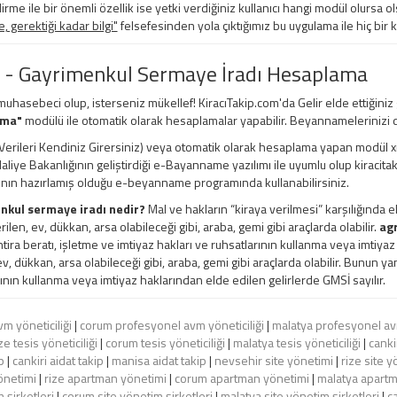
irme ile bir önemli özellik ise yetki verdiğiniz kullanıcı hangi modül olursa ols
 gerektiği kadar bilgi"
felsefesinden yola çıktığımız bu uygulama ile hiç bir 
 - Gayrimenkul Sermaye İradı Hesaplama
 muhasebeci olup, isterseniz mükellef! KiracıTakip.com'da Gelir elde ettiğiniz
ama"
modülü ile otomatik olarak hesaplamalar yapabilir. Beyannamelerinizi d
erileri Kendiniz Girersiniz) veya otomatik olarak hesaplama yapan modül xml, e
 Maliye Bakanlığının geliştirdiği e-Bayanname yazılımı ile uyumlu olup kiracita
ının hazırlamış olduğu e-beyanname programında kullanabilirsiniz.
nkul sermaye iradı nedir?
Mal ve hakların “kiraya verilmesi” karşılığında e
rilen, ev, dükkan, arsa olabileceği gibi, araba, gemi gibi araçlarda olabilir.
agr
ihtira beratı, işletme ve imtiyaz hakları ve ruhsatlarının kullanma veya imtiya
ev, dükkan, arsa olabileceği gibi, araba, gemi gibi araçlarda olabilir. Bunun yanı
ının kullanma veya imtiyaz haklarından elde edilen gelirlerde GMSİ sayılır.
m yöneticiliği
|
corum profesyonel avm yöneticiliği
|
malatya profesyonel avm
ze tesis yöneticiliği
|
corum tesis yöneticiliği
|
malatya tesis yöneticiliği
|
cankir
p
|
cankiri aidat takip
|
manisa aidat takip
|
nevsehir site yönetimi
|
rize site y
önetimi
|
rize apartman yönetimi
|
corum apartman yönetimi
|
malatya apart
 şirketleri
|
corum site yönetim şirketleri
|
malatya site yönetim şirketleri
|
c