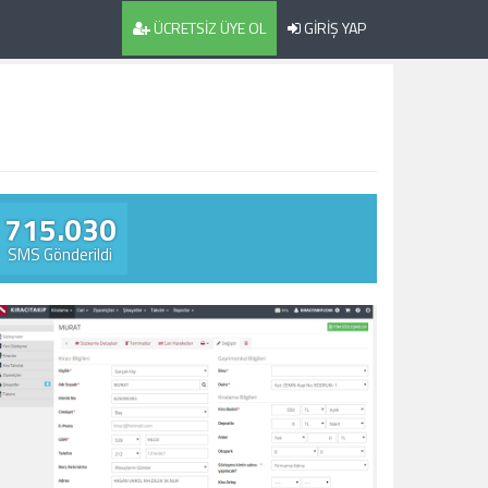
ÜCRETSİZ ÜYE OL
GİRİŞ YAP
715.030
SMS Gönderildi