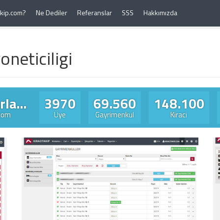
Takip.com?
Ne Dediler
Referanslar
SSS
Hakkımızda
oneticiligi
la...
3970
69.560
148.100
.com
Üye
Gayrimenkul
Kiraci