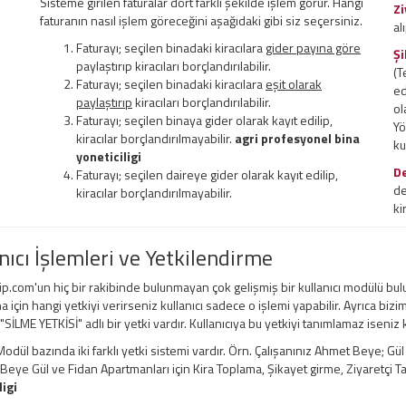
Sisteme girilen faturalar dört farklı şekilde işlem görür. Hangi
Zi
faturanın nasıl işlem göreceğini aşağıdaki gibi siz seçersiniz.
al
Faturayı; seçilen binadaki kiracılara
gider payına göre
Şi
paylaştırıp kiracıları borçlandırılabilir.
(T
Faturayı; seçilen binadaki kiracılara
eşit olarak
ed
paylaştırıp
kiracıları borçlandırılabilir.
ol
Faturayı; seçilen binaya gider olarak kayıt edilip,
Yö
kiracılar borçlandırılmayabilir.
agri profesyonel bina
ku
yoneticiligi
D
Faturayı; seçilen daireye gider olarak kayıt edilip,
de
kiracılar borçlandırılmayabilir.
ki
nıcı İşlemleri ve Yetkilendirme
ip.com'un hiç bir rakibinde bulunmayan çok gelişmiş bir kullanıcı modülü bul
a için hangi yetkiyi verirseniz kullanıcı sadece o işlemi yapabilir. Ayrıca bizi
 "SİLME YETKİSİ" adlı bir yetki vardır. Kullanıcıya bu yetkiyi tanımlamaz iseniz
odül bazında iki farklı yetki sistemi vardır. Örn. Çalışanınız Ahmet Beye; Gü
ye Gül ve Fidan Apartmanları için Kira Toplama, Şikayet girme, Ziyaretçi Taki
ligi