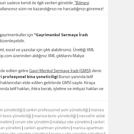
un sadece kendi ile ilgili verileri görebilir.
"Bilmesi
kullanıcınız sizin ne kazandığınızı ne harcadığınızı göremez!
 gayrimenkuller için
"Gayrimenkul Sermaye İradı
üzenleyebilir.
xcel ve yazıcılar için çıktı alabilirsiniz. Ürettiği XML
kip.com üzerinden aldığınız XML çıktılarını Maliye
lde edilen gelire
Gayri Menkul Sermaye İradı (GMSİ)
denir.
i profesyonel bina yoneticiligi
Bunun yanında telif
z haklarından elde edilen gelirlerde GMSİ sayılır. Kiraya
nda telif hakları, ihtira beratı, işletme ve imtiyaz hakları ve
 yöneticiliği
|
cankiri profesyonel avm yöneticiliği
|
manisa
i tesis yöneticiliği
|
manisa tesis yöneticiliği
|
nevsehir aidat
önetimi
|
corum site yönetimi
|
malatya site yönetimi
|
cankiri
man yönetimi
|
cankiri apartman yönetimi
|
manisa apartman
ankiri site yönetim şirketleri
|
manisa site yönetim şirketleri
|