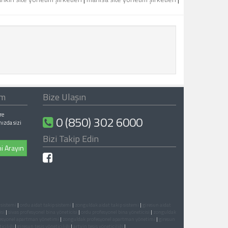
ım
Bize Ulaşın
re
0 (850) 302 6000
nızda sizi
Bizi Takip Edin
i Arayın
 sistemi
|
ordu aidat takip sistemi
|
zonguldak aidat takip sistemi
|
giresun aidat
isi
|
sivas profesyonel bina yöneticisi
|
ordu profesyonel bina yöneticisi
|
zonguldak
fesyonel apartman yönetimi
|
zonguldak profesyonel apartman yönetimi
|
giresun
iciliği
|
giresun tesis yöneticiliği
|
artvin tesis yöneticiliği
|