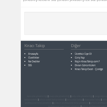
Kiracı Takip
Diğer
Anasayfa
Ücretsiz Üye Ol
Özellikler
Giriş Yap
Ne Dediler
Niçin KiracıTakip.com?
SSS
Ekran Görüntüleri
Kiracı Takip Excel
-
Çizelge
kars site yöneticiliği
|
sivas site yöneticiliği
|
ordu site yöneticiliği
|
zonguldak sit
takip sistemi
|
artvin aidat takip sistemi
|
kars aidat takip
|
sivas aidat takip
|
ordu
profesyonel bina yöneticisi
|
giresun profesyonel bina yöneticisi
|
artvin profesyon
profesyonel apartman yönetimi
|
artvin profesyonel apar