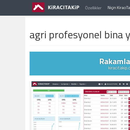
Niçin Kiracı
Özellikler
agri profesyonel bina y
Rakamlar
kiracitakip