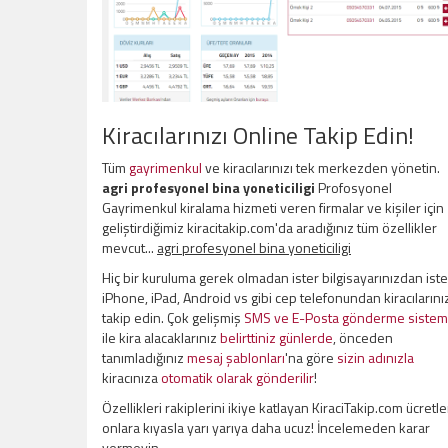
Kiracılarınızı Online Takip Edin!
Tüm
gayrimenkul
ve kiracılarınızı tek merkezden yönetin.
agri profesyonel bina yoneticiligi
Profosyonel
Gayrimenkul kiralama hizmeti veren firmalar ve kişiler için
geliştirdiğimiz kiracitakip.com'da aradığınız tüm özellikler
mevcut...
agri profesyonel bina yoneticiligi
Hiç bir kuruluma gerek olmadan ister bilgisayarınızdan iste
iPhone, iPad, Android vs gibi cep telefonundan kiracılarını
takip edin. Çok gelişmiş
SMS ve E-Posta gönderme sistem
ile kira alacaklarınız
belirttiniz günlerde
, önceden
tanımladığınız
mesaj şablonları
'na göre
sizin adınızla
kiracınıza
otomatik olarak gönderilir
!
Özellikleri rakiplerini ikiye katlayan KiraciTakip.com ücretle
onlara kıyasla yarı yarıya daha ucuz! İncelemeden karar
vermeyin.