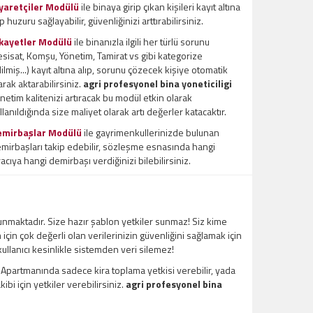
yaretçiler Modülü
ile binaya girip çıkan kişileri kayıt altına
ıp huzuru sağlayabilir, güvenliğinizi arttırabilirsiniz.
kayetler Modülü
ile binanızla ilgili her türlü sorunu
esisat, Komşu, Yönetim, Tamirat vs gibi kategorize
ilmiş...) kayıt altına alıp, sorunu çözecek kişiye otomatik
arak aktarabilirsiniz.
agri profesyonel bina yoneticiligi
netim kalitenizi artıracak bu modül etkin olarak
llanıldığında size maliyet olarak artı değerler katacaktır.
emirbaşlar Modülü
ile gayrimenkullerinizde bulunan
mirbaşları takip edebilir, sözleşme esnasında hangi
racıya hangi demirbaşı verdiğinizi bilebilirsiniz.
unmaktadır. Size hazır şablon yetkiler sunmaz! Siz kime
m için çok değerli olan verilerinizin güvenliğini sağlamak için
 kullanıcı kesinlikle sistemden veri silemez!
l Apartmanında sadece kira toplama yetkisi verebilir, yada
bi için yetkiler verebilirsiniz.
agri profesyonel bina