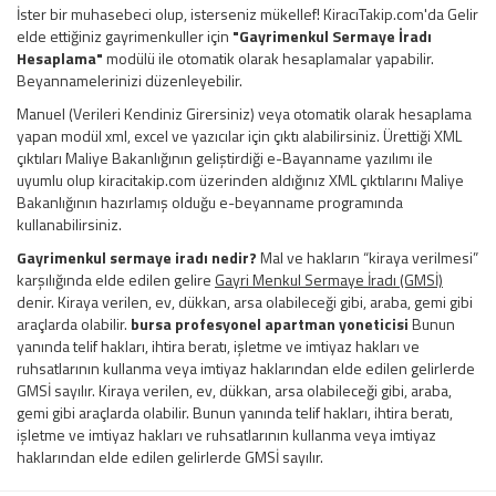
İster bir muhasebeci olup, isterseniz mükellef! KiracıTakip.com'da Gelir
elde ettiğiniz gayrimenkuller için
"Gayrimenkul Sermaye İradı
Hesaplama"
modülü ile otomatik olarak hesaplamalar yapabilir.
Beyannamelerinizi düzenleyebilir.
Manuel (Verileri Kendiniz Girersiniz) veya otomatik olarak hesaplama
yapan modül xml, excel ve yazıcılar için çıktı alabilirsiniz. Ürettiği XML
çıktıları Maliye Bakanlığının geliştirdiği e-Bayanname yazılımı ile
uyumlu olup kiracitakip.com üzerinden aldığınız XML çıktılarını Maliye
Bakanlığının hazırlamış olduğu e-beyanname programında
kullanabilirsiniz.
Gayrimenkul sermaye iradı nedir?
Mal ve hakların “kiraya verilmesi”
karşılığında elde edilen gelire
Gayri Menkul Sermaye İradı (GMSİ)
denir. Kiraya verilen, ev, dükkan, arsa olabileceği gibi, araba, gemi gibi
araçlarda olabilir.
bursa profesyonel apartman yoneticisi
Bunun
yanında telif hakları, ihtira beratı, işletme ve imtiyaz hakları ve
ruhsatlarının kullanma veya imtiyaz haklarından elde edilen gelirlerde
GMSİ sayılır. Kiraya verilen, ev, dükkan, arsa olabileceği gibi, araba,
gemi gibi araçlarda olabilir. Bunun yanında telif hakları, ihtira beratı,
işletme ve imtiyaz hakları ve ruhsatlarının kullanma veya imtiyaz
haklarından elde edilen gelirlerde GMSİ sayılır.