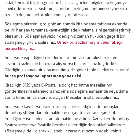
aidat, teminat bilgileri,gecikme faizi vs.. gibi tüm bilgileri sözleşmeye
kayıt edebilirsiniz. Sisteme; standart sözleşme metnimizin yanı sıra
özel sözleşme metni bile tanımlayarabilirsiniz.
Sözleşme süresini girdiğiniz an anında kira ödeme tablosu ekranda
belirir her şey tamamsa kayıt ettiğinizde kiralama işini gerçekleştirmiş
olursunuz. Sözleşmeyi yazdır dediğiniz zaman hukuken geçerli bir
sözleşmeyi çıktı alabilirsiniz.
Örnek bir sözleşmeyi incelemek için
buraya tıklayınız.
Sözleşme yapıldığında her kiracı için bir cari kart oluşturulur ve
kiracının sizle olan tüm para alış verişi bu kart altına kaydedilir.
Dilediğiniz zaman bir kiracının tüm gelir-gider tablosu elinizin altında!
bursa profesyonel apartman yoneticisi
Kiracı için SMS yada E-Posta ile borç hatırlatma mesajlarının
gönderilmesini istemiyorsanız yine sözleşme esnasında veya daha
sonra kiracının cari kartında Uyarı Mesajlarını iptal edebilirsiniz.
Sözleşme kaydı esnasında kiracıya tahsis ettiğiniz demirbaşlar
demirbaş stoğundan otomatikman düşer tekrar sözleşme iptal
edildiğinde ise stok miktarı otomatikman artırılır. Ayrıca her demirbaş
fiyatı sözleşmeye fiyatı ile beraber eklendiğinden ihtilaf hallerinde
sözleşmeyi delil olarak kullanabilir zararınızı tazmin edebilirsiniz.