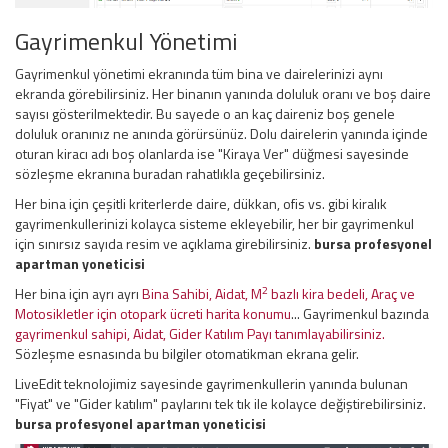
Gayrimenkul Yönetimi
Gayrimenkul yönetimi ekranında tüm bina ve dairelerinizi aynı
ekranda görebilirsiniz. Her binanın yanında doluluk oranı ve boş daire
sayısı gösterilmektedir. Bu sayede o an kaç daireniz boş genele
doluluk oranınız ne anında görürsünüz. Dolu dairelerin yanında içinde
oturan kiracı adı boş olanlarda ise "Kiraya Ver" düğmesi sayesinde
sözleşme ekranına buradan rahatlıkla geçebilirsiniz.
Her bina için çeşitli kriterlerde daire, dükkan, ofis vs. gibi kiralık
gayrimenkullerinizi kolayca sisteme ekleyebilir, her bir gayrimenkul
için sınırsız sayıda resim ve açıklama girebilirsiniz.
bursa profesyonel
apartman yoneticisi
2
Her bina için ayrı ayrı
Bina Sahibi, Aidat, M
bazlı kira bedeli, Araç ve
Motosikletler için otopark ücreti harita konumu
... Gayrimenkul bazında
gayrimenkul sahipi, Aidat, Gider Katılım Payı tanımlayabilirsiniz.
Sözleşme esnasında bu bilgiler otomatikman ekrana gelir.
LiveEdit teknolojimiz sayesinde gayrimenkullerin yanında bulunan
"Fiyat" ve "Gider katılım" paylarını tek tık ile kolayce değiştirebilirsiniz.
bursa profesyonel apartman yoneticisi