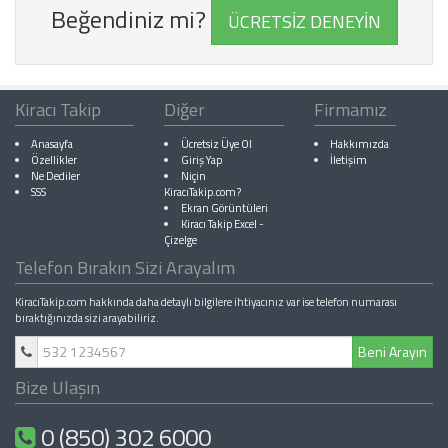
Beğendiniz mi?
ÜCRETSİZ DENEYİN
Kiracı Takip
Diğer
Firmamız
Anasayfa
Ücretsiz Üye Ol
Hakkımızda
Özellikler
Giriş Yap
İletişim
Ne Dediler
Niçin
SSS
KiracıTakip.com?
Ekran Görüntüleri
Kiracı Takip Excel
-
Çizelge
Telefon Bırakın Sizi Arayalım
KiracıTakip.com hakkında daha detaylı bilgilere ihtiyacınız var ise telefon numarası
bıraktığınızda sizi arayabiliriz.
Beni Arayın
Bize Ulaşın
0 (850) 302 6000