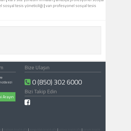
 sosyal tesis yöneticiliği
|
van profesyonel sosyal tesis
ım
Bize Ulaşın
re
0 (850) 302 6000
nızda sizi
Bizi Takip Edin
i Arayın
is
|
trabzon kiralık ofis
|
zonguldak kiralık ofis
|
yalova kiralık ofis
|
corum kiralık