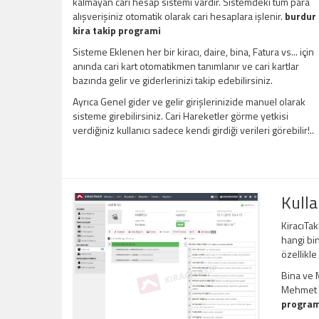
kalmayan cari hesap sistemi vardır. Sistemdeki tüm para
alışverişiniz otomatik olarak cari hesaplara işlenir.
burdur
kira takip programi
Sisteme Eklenen her bir kiracı, daire, bina, Fatura vs... için
anında cari kart otomatikmen tanımlanır ve cari kartlar
bazında gelir ve giderlerinizi takip edebilirsiniz.
Ayrıca Genel gider ve gelir girişlerinizide manuel olarak
sisteme girebilirsiniz. Cari Hareketler görme yetkisi
verdiğiniz kullanıcı sadece kendi girdiği verileri görebilir!..
Kulla
KiracıTak
hangi bin
özellikle
Bina ve M
Mehmet Be
program