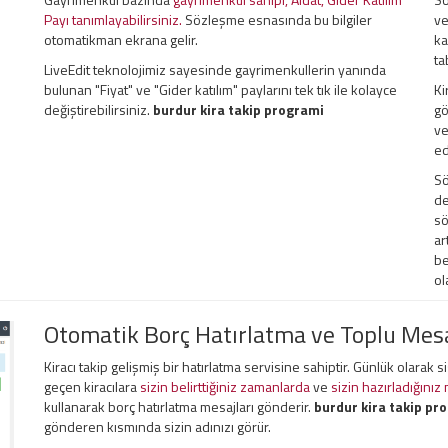
Payı tanımlayabilirsiniz.
Sözleşme esnasında bu bilgiler
ve
otomatikman ekrana gelir.
ka
ta
LiveEdit teknolojimiz sayesinde gayrimenkullerin yanında
bulunan "Fiyat" ve "Gider katılım" paylarını tek tık ile kolayce
Ki
değiştirebilirsiniz.
burdur kira takip programi
gö
ve
ed
Sö
de
sö
ar
be
ol
Otomatik Borç Hatırlatma ve Toplu Me
Kiracı takip gelişmiş bir hatırlatma servisine sahiptir. Günlük olarak 
geçen kiracılara
sizin belirttiğiniz zamanlarda
ve
sizin hazırladığınız
kullanarak borç hatırlatma mesajları gönderir.
burdur kira takip pr
gönderen kısmında sizin adınızı görür.