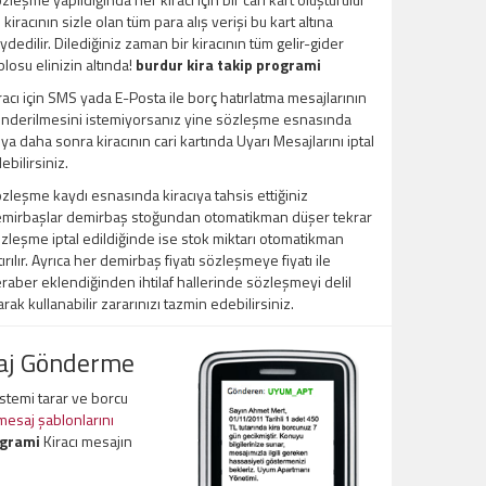
 kiracının sizle olan tüm para alış verişi bu kart altına
ydedilir. Dilediğiniz zaman bir kiracının tüm gelir-gider
blosu elinizin altında!
burdur kira takip programi
racı için SMS yada E-Posta ile borç hatırlatma mesajlarının
nderilmesini istemiyorsanız yine sözleşme esnasında
ya daha sonra kiracının cari kartında Uyarı Mesajlarını iptal
ebilirsiniz.
zleşme kaydı esnasında kiracıya tahsis ettiğiniz
mirbaşlar demirbaş stoğundan otomatikman düşer tekrar
zleşme iptal edildiğinde ise stok miktarı otomatikman
tırılır. Ayrıca her demirbaş fiyatı sözleşmeye fiyatı ile
raber eklendiğinden ihtilaf hallerinde sözleşmeyi delil
arak kullanabilir zararınızı tazmin edebilirsiniz.
saj Gönderme
sistemi tarar ve borcu
 mesaj şablonlarını
ogrami
Kiracı mesajın