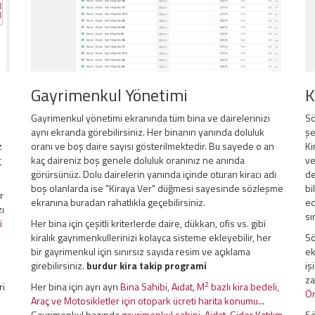
Gayrimenkul Yönetimi
K
Gayrimenkul yönetimi ekranında tüm bina ve dairelerinizi
Sö
aynı ekranda görebilirsiniz. Her binanın yanında doluluk
şe
z
oranı ve boş daire sayısı gösterilmektedir. Bu sayede o an
Ki
r
kaç daireniz boş genele doluluk oranınız ne anında
ve
görürsünüz. Dolu dairelerin yanında içinde oturan kiracı adı
de
boş olanlarda ise "Kiraya Ver" düğmesi sayesinde sözleşme
bi
r
ekranına buradan rahatlıkla geçebilirsiniz.
ed
zı
sı
i
Her bina için çeşitli kriterlerde daire, dükkan, ofis vs. gibi
kiralık gayrimenkullerinizi kolayca sisteme ekleyebilir, her
Sö
bir gayrimenkul için sınırsız sayıda resim ve açıklama
ek
girebilirsiniz.
burdur kira takip programi
iş
za
2
ri
Her bina için ayrı ayrı
Bina Sahibi, Aidat, M
bazlı kira bedeli,
Ör
Araç ve Motosikletler için otopark ücreti harita konumu
...
Gayrimenkul bazında
gayrimenkul sahipi, Aidat, Gider Katılım
Sö