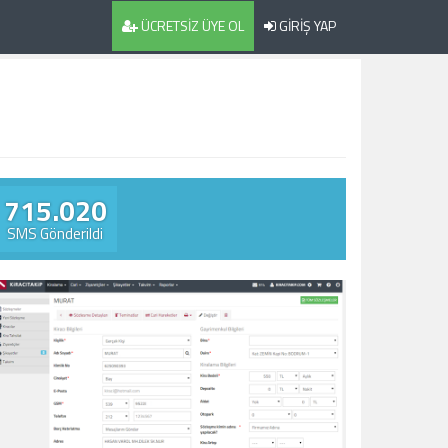
ÜCRETSİZ ÜYE OL
GİRİŞ YAP
715.020
SMS Gönderildi