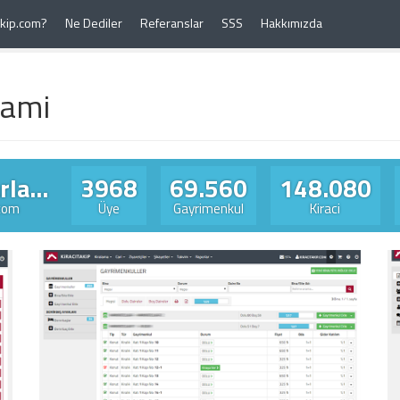
Takip.com?
Ne Dediler
Referanslar
SSS
Hakkımızda
rami
la...
3968
69.560
148.080
.com
Üye
Gayrimenkul
Kiraci