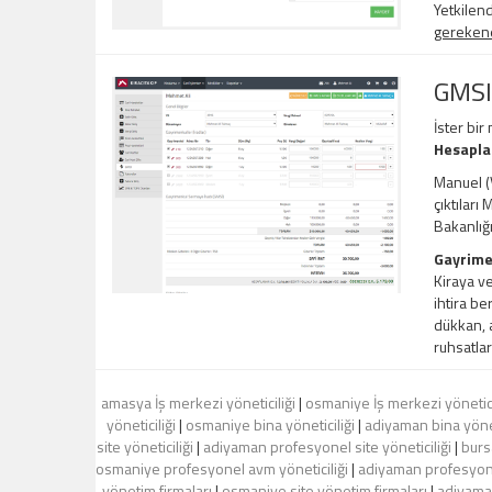
Yetkilend
gerekene,
GMSI
İster bir
Hesapl
Manuel (V
çıktıları
Bakanlığ
Gayrime
Kiraya ve
ihtira be
dükkan, a
ruhsatlar
amasya İş merkezi yöneticiliği
|
osmaniye İş merkezi yönetici
yöneticiliği
|
osmaniye bina yöneticiliği
|
adiyaman bina yönet
site yöneticiliği
|
adiyaman profesyonel site yöneticiliği
|
burs
osmaniye profesyonel avm yöneticiliği
|
adiyaman profesyone
yönetim firmaları
|
osmaniye site yönetim firmaları
|
adiyaman