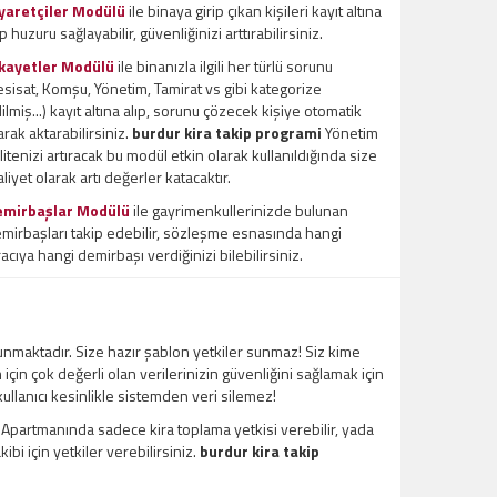
yaretçiler Modülü
ile binaya girip çıkan kişileri kayıt altına
ıp huzuru sağlayabilir, güvenliğinizi arttırabilirsiniz.
kayetler Modülü
ile binanızla ilgili her türlü sorunu
esisat, Komşu, Yönetim, Tamirat vs gibi kategorize
ilmiş...) kayıt altına alıp, sorunu çözecek kişiye otomatik
arak aktarabilirsiniz.
burdur kira takip programi
Yönetim
litenizi artıracak bu modül etkin olarak kullanıldığında size
liyet olarak artı değerler katacaktır.
emirbaşlar Modülü
ile gayrimenkullerinizde bulunan
mirbaşları takip edebilir, sözleşme esnasında hangi
racıya hangi demirbaşı verdiğinizi bilebilirsiniz.
unmaktadır. Size hazır şablon yetkiler sunmaz! Siz kime
m için çok değerli olan verilerinizin güvenliğini sağlamak için
 kullanıcı kesinlikle sistemden veri silemez!
l Apartmanında sadece kira toplama yetkisi verebilir, yada
bi için yetkiler verebilirsiniz.
burdur kira takip