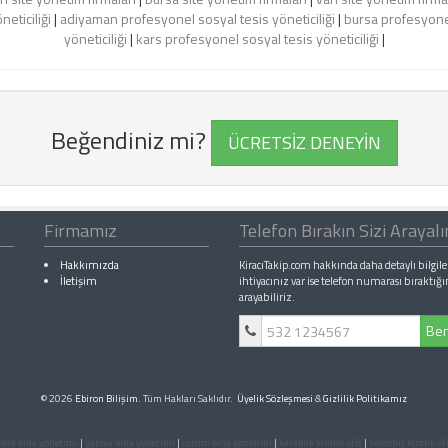
eticiliği
|
adiyaman profesyonel sosyal tesis yöneticiliği
|
bursa profesyonel
yöneticiliği
|
kars profesyonel sosyal tesis yöneticiliği
|
Beğendiniz mi?
ÜCRETSİZ DENEYİN
Firmamız
Telefon Bırakın Sizi Arayal
Hakkımızda
KiracıTakip.com hakkında daha detaylı bilgile
İletişim
ihtiyacınız var ise telefon numarası bıraktığı
arayabiliriz.
Ben
© 2026
Ebiron Bilişim
. Tüm Hakları Saklıdır.
Üyelik Sözleşmesi
&
Gizlilik Politikamız
dak bina yönetimi
|
yalova bina yönetimi
|
corum bina yönetimi
|
karabuk kiralık ofis
|
nevsehir kiralık of