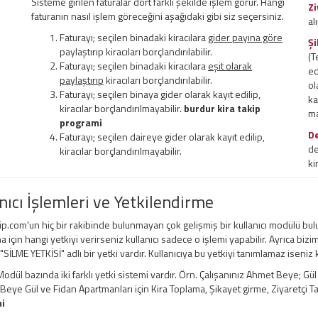
Sisteme girilen faturalar dört farklı şekilde işlem görür. Hangi
Zi
faturanın nasıl işlem göreceğini aşağıdaki gibi siz seçersiniz.
al
Faturayı; seçilen binadaki kiracılara
gider payına göre
Şi
paylaştırıp kiracıları borçlandırılabilir.
(T
Faturayı; seçilen binadaki kiracılara
eşit olarak
ed
paylaştırıp
kiracıları borçlandırılabilir.
ol
Faturayı; seçilen binaya gider olarak kayıt edilip,
ka
kiracılar borçlandırılmayabilir.
burdur kira takip
ma
programi
D
Faturayı; seçilen daireye gider olarak kayıt edilip,
de
kiracılar borçlandırılmayabilir.
ki
nıcı İşlemleri ve Yetkilendirme
ip.com'un hiç bir rakibinde bulunmayan çok gelişmiş bir kullanıcı modülü bul
a için hangi yetkiyi verirseniz kullanıcı sadece o işlemi yapabilir. Ayrıca bizi
 "SİLME YETKİSİ" adlı bir yetki vardır. Kullanıcıya bu yetkiyi tanımlamaz iseniz
odül bazında iki farklı yetki sistemi vardır. Örn. Çalışanınız Ahmet Beye; Gü
ye Gül ve Fidan Apartmanları için Kira Toplama, Şikayet girme, Ziyaretçi Taki
i