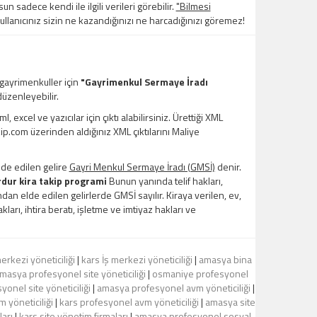
un sadece kendi ile ilgili verileri görebilir.
"Bilmesi
kullanıcınız sizin ne kazandığınızı ne harcadığınızı göremez!
 gayrimenkuller için
"Gayrimenkul Sermaye İradı
üzenleyebilir.
xcel ve yazıcılar için çıktı alabilirsiniz. Ürettiği XML
kip.com üzerinden aldığınız XML çıktılarını Maliye
lde edilen gelire
Gayri Menkul Sermaye İradı (GMSİ)
denir.
dur kira takip programi
Bunun yanında telif hakları,
ndan elde edilen gelirlerde GMSİ sayılır. Kiraya verilen, ev,
kları, ihtira beratı, işletme ve imtiyaz hakları ve
erkezi yöneticiliği
|
kars İş merkezi yöneticiliği
|
amasya bina
masya profesyonel site yöneticiliği
|
osmaniye profesyonel
yonel site yöneticiliği
|
amasya profesyonel avm yöneticiliği
|
 yöneticiliği
|
kars profesyonel avm yöneticiliği
|
amasya site
ları
|
kars site yönetim firmaları
|
amasya profesyonel sosyal