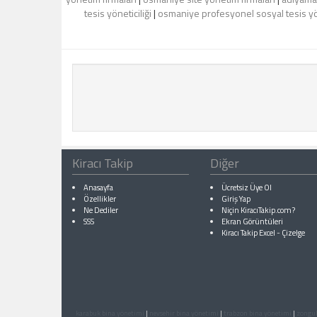
tesis yöneticiliği
|
osmaniye profesyonel sosyal tesis yön
Kiracı Takip
Diğer
Anasayfa
Ücretsiz Üye Ol
Özellikler
Giriş Yap
Ne Dediler
Niçin KiracıTakip.com?
SSS
Ekran Görüntüleri
Kiracı Takip Excel
-
Çizelge
karabuk bina yönetimi
|
nevsehir bina yönetimi
|
trabzon bina yönetimi
|
zongul