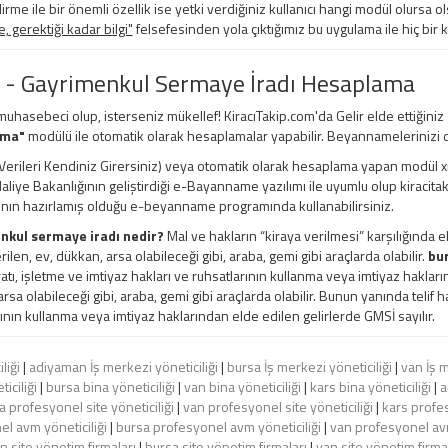
irme ile bir önemli özellik ise yetki verdiğiniz kullanıcı hangi modül olursa ols
 gerektiği kadar bilgi"
felsefesinden yola çıktığımız bu uygulama ile hiç bir 
 - Gayrimenkul Sermaye İradı Hesaplama
 muhasebeci olup, isterseniz mükellef! KiracıTakip.com'da Gelir elde ettiğiniz
ama"
modülü ile otomatik olarak hesaplamalar yapabilir. Beyannamelerinizi d
erileri Kendiniz Girersiniz) veya otomatik olarak hesaplama yapan modül xml, e
 Maliye Bakanlığının geliştirdiği e-Bayanname yazılımı ile uyumlu olup kiracita
ının hazırlamış olduğu e-beyanname programında kullanabilirsiniz.
nkul sermaye iradı nedir?
Mal ve hakların “kiraya verilmesi” karşılığında e
rilen, ev, dükkan, arsa olabileceği gibi, araba, gemi gibi araçlarda olabilir.
bur
ratı, işletme ve imtiyaz hakları ve ruhsatlarının kullanma veya imtiyaz hakları
rsa olabileceği gibi, araba, gemi gibi araçlarda olabilir. Bunun yanında telif ha
ının kullanma veya imtiyaz haklarından elde edilen gelirlerde GMSİ sayılır.
liği
|
adiyaman İş merkezi yöneticiliği
|
bursa İş merkezi yöneticiliği
|
van İş m
iciliği
|
bursa bina yöneticiliği
|
van bina yöneticiliği
|
kars bina yöneticiliği
|
a
a profesyonel site yöneticiliği
|
van profesyonel site yöneticiliği
|
kars profes
l avm yöneticiliği
|
bursa profesyonel avm yöneticiliği
|
van profesyonel avm
 site yönetim firmaları
|
bursa site yönetim firmaları
|
van site yönetim firma