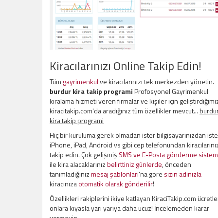
Kiracılarınızı Online Takip Edin!
Tüm
gayrimenkul
ve kiracılarınızı tek merkezden yönetin.
burdur kira takip programi
Profosyonel Gayrimenkul
kiralama hizmeti veren firmalar ve kişiler için geliştirdiğimi
kiracitakip.com'da aradığınız tüm özellikler mevcut...
burdu
kira takip programi
Hiç bir kuruluma gerek olmadan ister bilgisayarınızdan iste
iPhone, iPad, Android vs gibi cep telefonundan kiracılarını
takip edin. Çok gelişmiş
SMS ve E-Posta gönderme sistem
ile kira alacaklarınız
belirttiniz günlerde
, önceden
tanımladığınız
mesaj şablonları
'na göre
sizin adınızla
kiracınıza
otomatik olarak gönderilir
!
Özellikleri rakiplerini ikiye katlayan KiraciTakip.com ücretle
onlara kıyasla yarı yarıya daha ucuz! İncelemeden karar
vermeyin.