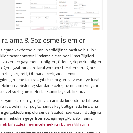
iralama & Sözleşme İşlemleri
zleşme kaydetme ekranı olabildiğince basit ve hızlı bir
kilde tasarlanmıştır. Kiralama ekranında Kiracı Bilgileri,
raya verilen gayrimenkul bilgileri, ödeme, depozito bilgileri
 eğer eşyalı bir daire kiralıyorsanız beraber verdiğiniz
mirbaşları, kefil, Otopark ücreti, aidat, teminat
lgileri,gecikme faizi vs.. gibi tüm bilgileri sözleşmeye kayıt
ebilirsiniz. Sisteme; standart sözleşme metnimizin yanı
ra özel sözleşme metni bile tanımlayarabilirsiniz.
zleşme süresini girdiğiniz an anında kira ödeme tablosu
randa belirir her şey tamamsa kayıt ettiğinizde kiralama
ini gerçekleştirmiş olursunuz. Sözleşmeyi yazdır dediğiniz
man hukuken geçerli bir sözleşmeyi çıktı alabilirsiniz.
nek bir sözleşmeyi incelemek için buraya tıklayınız.
zleşme yapıldığında her kiracı için bir cari kart oluşturulur