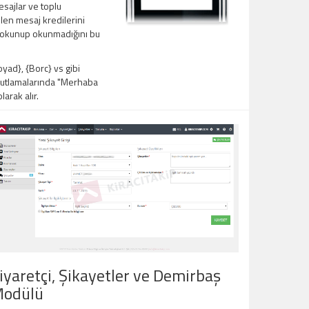
sajlar ve toplu
en mesaj kredilerini
ın okunup okunmadığını bu
ad}, {Borc} vs gibi
 kutlamalarında "Merhaba
arak alır.
iyaretçi, Şikayetler ve Demirbaş
odülü