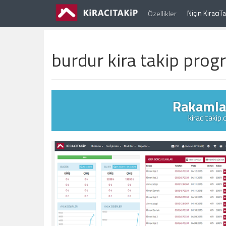
Niçin Kiracı
Özellikler
burdur kira takip prog
Rakamlar
kiracitakip