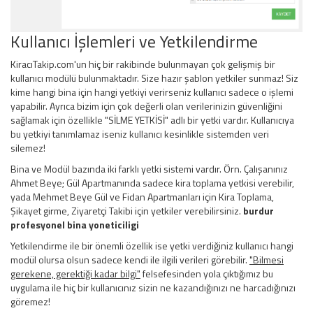
Kullanıcı İşlemleri ve Yetkilendirme
KiracıTakip.com'un hiç bir rakibinde bulunmayan çok gelişmiş bir
kullanıcı modülü bulunmaktadır. Size hazır şablon yetkiler sunmaz! Siz
kime hangi bina için hangi yetkiyi verirseniz kullanıcı sadece o işlemi
yapabilir. Ayrıca bizim için çok değerli olan verilerinizin güvenliğini
sağlamak için özellikle "SİLME YETKİSİ" adlı bir yetki vardır. Kullanıcıya
bu yetkiyi tanımlamaz iseniz kullanıcı kesinlikle sistemden veri
silemez!
Bina ve Modül bazında iki farklı yetki sistemi vardır. Örn. Çalışanınız
Ahmet Beye; Gül Apartmanında sadece kira toplama yetkisi verebilir,
yada Mehmet Beye Gül ve Fidan Apartmanları için Kira Toplama,
Şikayet girme, Ziyaretçi Takibi için yetkiler verebilirsiniz.
burdur
profesyonel bina yoneticiligi
Yetkilendirme ile bir önemli özellik ise yetki verdiğiniz kullanıcı hangi
modül olursa olsun sadece kendi ile ilgili verileri görebilir.
"Bilmesi
gerekene, gerektiği kadar bilgi"
felsefesinden yola çıktığımız bu
uygulama ile hiç bir kullanıcınız sizin ne kazandığınızı ne harcadığınızı
göremez!