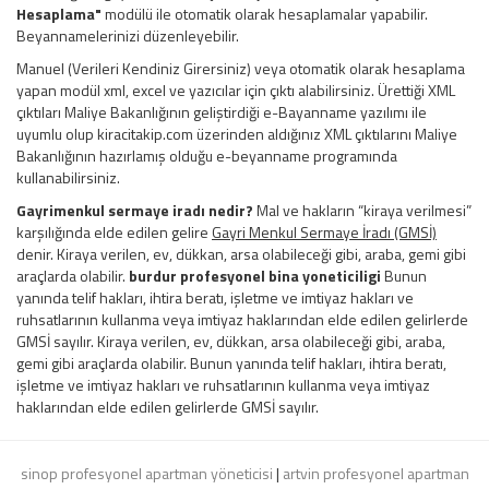
Hesaplama"
modülü ile otomatik olarak hesaplamalar yapabilir.
Beyannamelerinizi düzenleyebilir.
Manuel (Verileri Kendiniz Girersiniz) veya otomatik olarak hesaplama
yapan modül xml, excel ve yazıcılar için çıktı alabilirsiniz. Ürettiği XML
çıktıları Maliye Bakanlığının geliştirdiği e-Bayanname yazılımı ile
uyumlu olup kiracitakip.com üzerinden aldığınız XML çıktılarını Maliye
Bakanlığının hazırlamış olduğu e-beyanname programında
kullanabilirsiniz.
Gayrimenkul sermaye iradı nedir?
Mal ve hakların “kiraya verilmesi”
karşılığında elde edilen gelire
Gayri Menkul Sermaye İradı (GMSİ)
denir. Kiraya verilen, ev, dükkan, arsa olabileceği gibi, araba, gemi gibi
araçlarda olabilir.
burdur profesyonel bina yoneticiligi
Bunun
yanında telif hakları, ihtira beratı, işletme ve imtiyaz hakları ve
ruhsatlarının kullanma veya imtiyaz haklarından elde edilen gelirlerde
GMSİ sayılır. Kiraya verilen, ev, dükkan, arsa olabileceği gibi, araba,
gemi gibi araçlarda olabilir. Bunun yanında telif hakları, ihtira beratı,
işletme ve imtiyaz hakları ve ruhsatlarının kullanma veya imtiyaz
haklarından elde edilen gelirlerde GMSİ sayılır.
sinop profesyonel apartman yöneticisi
|
artvin profesyonel apartman