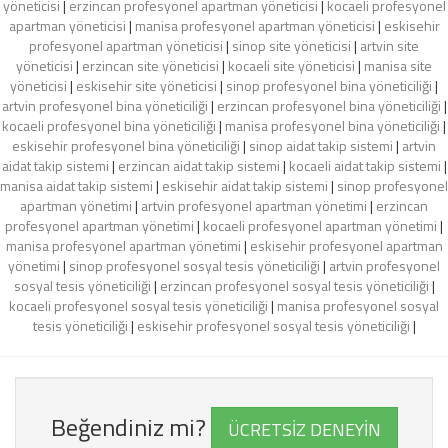
yöneticisi
|
erzincan profesyonel apartman yöneticisi
|
kocaeli profesyonel
apartman yöneticisi
|
manisa profesyonel apartman yöneticisi
|
eskisehir
profesyonel apartman yöneticisi
|
sinop site yöneticisi
|
artvin site
yöneticisi
|
erzincan site yöneticisi
|
kocaeli site yöneticisi
|
manisa site
yöneticisi
|
eskisehir site yöneticisi
|
sinop profesyonel bina yöneticiliği
|
artvin profesyonel bina yöneticiliği
|
erzincan profesyonel bina yöneticiliği
|
kocaeli profesyonel bina yöneticiliği
|
manisa profesyonel bina yöneticiliği
|
eskisehir profesyonel bina yöneticiliği
|
sinop aidat takip sistemi
|
artvin
aidat takip sistemi
|
erzincan aidat takip sistemi
|
kocaeli aidat takip sistemi
|
manisa aidat takip sistemi
|
eskisehir aidat takip sistemi
|
sinop profesyonel
apartman yönetimi
|
artvin profesyonel apartman yönetimi
|
erzincan
profesyonel apartman yönetimi
|
kocaeli profesyonel apartman yönetimi
|
manisa profesyonel apartman yönetimi
|
eskisehir profesyonel apartman
yönetimi
|
sinop profesyonel sosyal tesis yöneticiliği
|
artvin profesyonel
sosyal tesis yöneticiliği
|
erzincan profesyonel sosyal tesis yöneticiliği
|
kocaeli profesyonel sosyal tesis yöneticiliği
|
manisa profesyonel sosyal
tesis yöneticiliği
|
eskisehir profesyonel sosyal tesis yöneticiliği
|
Beğendiniz mi?
ÜCRETSİZ DENEYİN