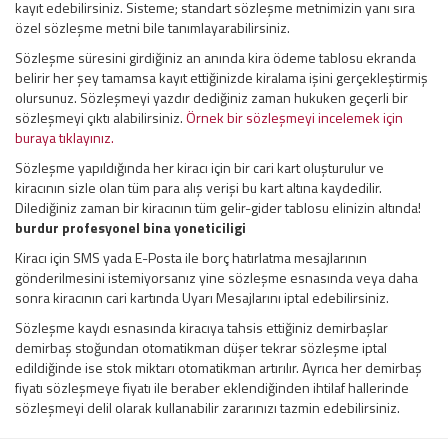
kayıt edebilirsiniz. Sisteme; standart sözleşme metnimizin yanı sıra
özel sözleşme metni bile tanımlayarabilirsiniz.
Sözleşme süresini girdiğiniz an anında kira ödeme tablosu ekranda
belirir her şey tamamsa kayıt ettiğinizde kiralama işini gerçekleştirmiş
olursunuz. Sözleşmeyi yazdır dediğiniz zaman hukuken geçerli bir
sözleşmeyi çıktı alabilirsiniz.
Örnek bir sözleşmeyi incelemek için
buraya tıklayınız.
Sözleşme yapıldığında her kiracı için bir cari kart oluşturulur ve
kiracının sizle olan tüm para alış verişi bu kart altına kaydedilir.
Dilediğiniz zaman bir kiracının tüm gelir-gider tablosu elinizin altında!
burdur profesyonel bina yoneticiligi
Kiracı için SMS yada E-Posta ile borç hatırlatma mesajlarının
gönderilmesini istemiyorsanız yine sözleşme esnasında veya daha
sonra kiracının cari kartında Uyarı Mesajlarını iptal edebilirsiniz.
Sözleşme kaydı esnasında kiracıya tahsis ettiğiniz demirbaşlar
demirbaş stoğundan otomatikman düşer tekrar sözleşme iptal
edildiğinde ise stok miktarı otomatikman artırılır. Ayrıca her demirbaş
fiyatı sözleşmeye fiyatı ile beraber eklendiğinden ihtilaf hallerinde
sözleşmeyi delil olarak kullanabilir zararınızı tazmin edebilirsiniz.