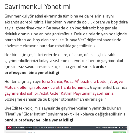
Gayrimenkul Yönetimi
Gayrimenkul yönetimi ekranında tüm bina ve dairelerinizi aynı
ekranda görebilirsiniz. Her binanın yanında doluluk oranı ve boş daire
sayısı gösterilmektedir. Bu sayede o an kaç daireniz boş genele
doluluk oranınız ne anında görürsünüz. Dolu dairelerin yanında içinde
oturan kiracı adı boş olanlarda ise "Kiraya Ver" düğmesi sayesinde
sözleşme ekranına buradan rahatlıkla geçebilirsiniz.
Her bina için çeşitli kriterlerde daire, dükkan, ofis vs. gibi kiralık
gayrimenkullerinizi kolayca sisteme ekleyebilir, her bir gayrimenkul
için sınırsız sayıda resim ve açıklama girebilirsiniz.
burdur
profesyonel bina yoneticiligi
2
Her bina için ayrı ayrı
Bina Sahibi, Aidat, M
bazlı kira bedeli, Araç ve
Motosikletler için otopark ücreti harita konumu
... Gayrimenkul bazında
gayrimenkul sahipi, Aidat, Gider Katılım Payı tanımlayabilirsiniz.
Sözleşme esnasında bu bilgiler otomatikman ekrana gelir.
LiveEdit teknolojimiz sayesinde gayrimenkullerin yanında bulunan
"Fiyat" ve "Gider katılım" paylarını tek tık ile kolayce değiştirebilirsiniz.
burdur profesyonel bina yoneticiligi