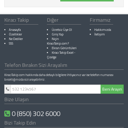
Kiracı Takip
Diğer
Firmamız
Anasayfa
Ücretsiz Üye Ol
Hakkımızda
Özellikler
Giriş Yap
İletişim
Ne Dediler
Niçin
SSS
KiracıTakip.com?
Ekran Görüntüleri
Kiracı Takip Excel
-
Çizelge
Telefon Bırakın Sizi Arayalım
KiracıTakip.com hakkında daha detaylı bilgilere ihtiyacınız var ise telefon numarası
bıraktığınızda sizi arayabiliriz.
Beni Arayın
Bize Ulaşın
0 (850) 302 6000
Bizi Takip Edin