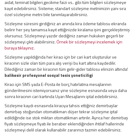
aidat, teminat bilgileri,gecikme faizi vs.. gibi tüm bilgileri sözleşmeye
kayıt edebilirsiniz. Sisteme; standart sözleşme metnimizin yanı sıra
özel sözleşme metni bile tanımlayarabilirsiniz.
Sözleşme süresini girdiğiniz an anında kira ödeme tablosu ekranda
belirir her şey tamamsa kayıt ettiğinizde kiralama işini gerçekleştirmiş
olursunuz. Sözleşmeyi yazdır dediğiniz zaman hukuken geçerli bir
sözleşmeyi çıktı alabilirsiniz.
Örnek bir sözleşmeyi incelemek için
buraya tıklayınız.
Sözleşme yapıldığında her kiracı için bir cari kart oluşturulur ve
kiracının sizle olan tüm para alış verişi bu kart altına kaydedilir.
Dilediğiniz zaman bir kiracının tüm gelir-gider tablosu elinizin altında!
balikesir profesyonel sosyal tesis yoneticiligi
Kiracı için SMS yada E-Posta ile borç hatırlatma mesajlarının
gönderilmesini istemiyorsanız yine sözleşme esnasında veya daha
sonra kiracının cari kartında Uyarı Mesajlarını iptal edebilirsiniz.
Sözleşme kaydı esnasında kiracıya tahsis ettiğiniz demirbaşlar
demirbaş stoğundan otomatikman düşer tekrar sözleşme iptal
edildiğinde ise stok miktarı otomatikman artırılır. Ayrıca her demirbaş
fiyatı sözleşmeye fiyatı ile beraber eklendiğinden ihtilaf hallerinde
sözleşmeyi delil olarak kullanabilir zararınızı tazmin edebilirsiniz.