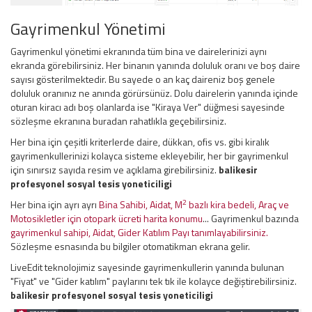
Gayrimenkul Yönetimi
Gayrimenkul yönetimi ekranında tüm bina ve dairelerinizi aynı
ekranda görebilirsiniz. Her binanın yanında doluluk oranı ve boş daire
sayısı gösterilmektedir. Bu sayede o an kaç daireniz boş genele
doluluk oranınız ne anında görürsünüz. Dolu dairelerin yanında içinde
oturan kiracı adı boş olanlarda ise "Kiraya Ver" düğmesi sayesinde
sözleşme ekranına buradan rahatlıkla geçebilirsiniz.
Her bina için çeşitli kriterlerde daire, dükkan, ofis vs. gibi kiralık
gayrimenkullerinizi kolayca sisteme ekleyebilir, her bir gayrimenkul
için sınırsız sayıda resim ve açıklama girebilirsiniz.
balikesir
profesyonel sosyal tesis yoneticiligi
2
Her bina için ayrı ayrı
Bina Sahibi, Aidat, M
bazlı kira bedeli, Araç ve
Motosikletler için otopark ücreti harita konumu
... Gayrimenkul bazında
gayrimenkul sahipi, Aidat, Gider Katılım Payı tanımlayabilirsiniz.
Sözleşme esnasında bu bilgiler otomatikman ekrana gelir.
LiveEdit teknolojimiz sayesinde gayrimenkullerin yanında bulunan
"Fiyat" ve "Gider katılım" paylarını tek tık ile kolayce değiştirebilirsiniz.
balikesir profesyonel sosyal tesis yoneticiligi