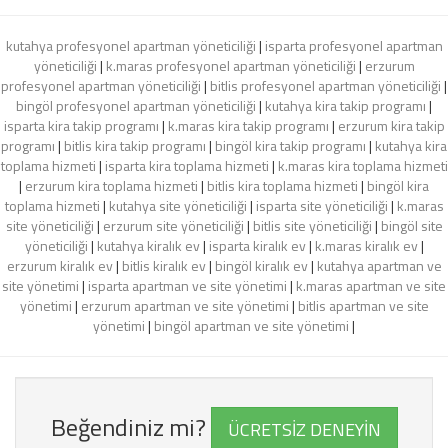
kutahya profesyonel apartman yöneticiliği
|
isparta profesyonel apartman
yöneticiliği
|
k.maras profesyonel apartman yöneticiliği
|
erzurum
profesyonel apartman yöneticiliği
|
bitlis profesyonel apartman yöneticiliği
|
bingöl profesyonel apartman yöneticiliği
|
kutahya kira takip programı
|
isparta kira takip programı
|
k.maras kira takip programı
|
erzurum kira takip
programı
|
bitlis kira takip programı
|
bingöl kira takip programı
|
kutahya kira
toplama hizmeti
|
isparta kira toplama hizmeti
|
k.maras kira toplama hizmeti
|
erzurum kira toplama hizmeti
|
bitlis kira toplama hizmeti
|
bingöl kira
toplama hizmeti
|
kutahya site yöneticiliği
|
isparta site yöneticiliği
|
k.maras
site yöneticiliği
|
erzurum site yöneticiliği
|
bitlis site yöneticiliği
|
bingöl site
yöneticiliği
|
kutahya kiralık ev
|
isparta kiralık ev
|
k.maras kiralık ev
|
erzurum kiralık ev
|
bitlis kiralık ev
|
bingöl kiralık ev
|
kutahya apartman ve
site yönetimi
|
isparta apartman ve site yönetimi
|
k.maras apartman ve site
yönetimi
|
erzurum apartman ve site yönetimi
|
bitlis apartman ve site
yönetimi
|
bingöl apartman ve site yönetimi
|
Beğendiniz mi?
ÜCRETSİZ DENEYİN