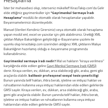
İster bir muhasebeci olup, isterseniz mükellef! KiracıTakip.com'da Gelir
elde ettiğiniz gayrimenkuller için
"Gayrimenkul Sermaye İradı
Hesaplama"
modülü ile otomatik olarak hesaplamalar yapabilir.
Beyannamelerinizi düzenleyebilir.
Manuel (Verileri Kendiniz Girersiniz) veya otomatik olarak hesaplama
yapan modül xml, excel ve yazıcılar için çıktı alabilirsiniz. Ürettiği XML
çıktıları Maliye Bakanlığının geliştirdiği e-Bayanname yazılımı ile
uyumlu olup kiracitakip.com üzerinden aldığınız XML çıktılarını Maliye
Bakanlığının hazırlamış olduğu e-beyanname programında
kullanabilirsiniz.
Gayrimenkul sermaye iradı nedir?
Mal ve hakların “kiraya verilmesi”
karşılığında elde edilen gelire
Gayri Menkul Sermaye İradı (GMSİ)
denir. Kiraya verilen, ev, dükkan, arsa olabileceği gibi, araba, gemi gibi
araçlarda olabilir.
balikesir profesyonel sosyal tesis yoneticiligi
Bunun yanında telif hakları, ihtira beratı, işletme ve imtiyaz hakları ve
ruhsatlarının kullanma veya imtiyaz haklarından elde edilen gelirlerde
GMSİ sayılır. Kiraya verilen, ev, dükkan, arsa olabileceği gibi, araba,
gemi gibi araçlarda olabilir. Bunun yanında telif hakları, ihtira beratı,
işletme ve imtiyaz hakları ve ruhsatlarının kullanma veya imtiyaz
haklarından elde edilen gelirlerde GMSİ sayılır.