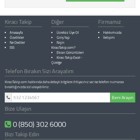
Kiracı Takip
Diğer
Firmamız
Anasayfa
Ücretsiz Üye Ol
Hakkımızda
Özellikler
Giriş Yap
İletişim
Ne Dediler
Niçin
SSS
KiracıTakip.com?
Ekran Görüntüleri
Kiracı Takip Excel
-
Çizelge
Telefon Bırakın Sizi Arayalım
KiracıTakip.com hakkında daha detaylı bilgilere ihtiyacınız var ise telefon numarası
bıraktığınızda sizi arayabiliriz.
Beni Arayın
Bize Ulaşın
0 (850) 302 6000
Bizi Takip Edin