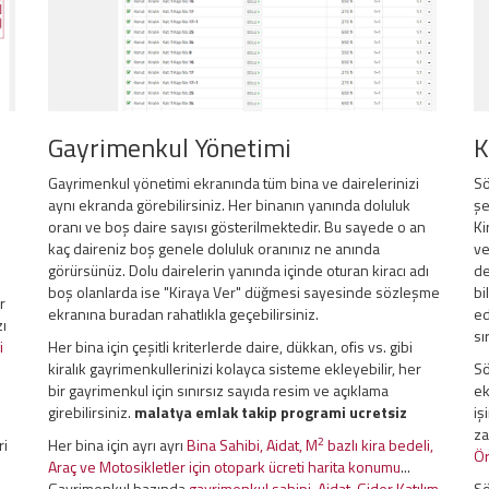
Gayrimenkul Yönetimi
K
Gayrimenkul yönetimi ekranında tüm bina ve dairelerinizi
Sö
aynı ekranda görebilirsiniz. Her binanın yanında doluluk
şe
oranı ve boş daire sayısı gösterilmektedir. Bu sayede o an
Ki
kaç daireniz boş genele doluluk oranınız ne anında
ve
görürsünüz. Dolu dairelerin yanında içinde oturan kiracı adı
de
boş olanlarda ise "Kiraya Ver" düğmesi sayesinde sözleşme
bi
r
ekranına buradan rahatlıkla geçebilirsiniz.
ed
zı
sı
i
Her bina için çeşitli kriterlerde daire, dükkan, ofis vs. gibi
kiralık gayrimenkullerinizi kolayca sisteme ekleyebilir, her
Sö
bir gayrimenkul için sınırsız sayıda resim ve açıklama
ek
girebilirsiniz.
malatya emlak takip programi ucretsiz
iş
za
2
ri
Her bina için ayrı ayrı
Bina Sahibi, Aidat, M
bazlı kira bedeli,
Ör
Araç ve Motosikletler için otopark ücreti harita konumu
...
Gayrimenkul bazında
gayrimenkul sahipi, Aidat, Gider Katılım
Sö