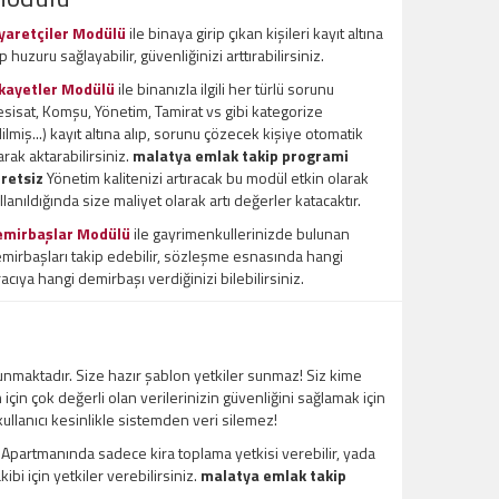
yaretçiler Modülü
ile binaya girip çıkan kişileri kayıt altına
ıp huzuru sağlayabilir, güvenliğinizi arttırabilirsiniz.
kayetler Modülü
ile binanızla ilgili her türlü sorunu
esisat, Komşu, Yönetim, Tamirat vs gibi kategorize
ilmiş...) kayıt altına alıp, sorunu çözecek kişiye otomatik
arak aktarabilirsiniz.
malatya emlak takip programi
retsiz
Yönetim kalitenizi artıracak bu modül etkin olarak
llanıldığında size maliyet olarak artı değerler katacaktır.
emirbaşlar Modülü
ile gayrimenkullerinizde bulunan
mirbaşları takip edebilir, sözleşme esnasında hangi
racıya hangi demirbaşı verdiğinizi bilebilirsiniz.
unmaktadır. Size hazır şablon yetkiler sunmaz! Siz kime
m için çok değerli olan verilerinizin güvenliğini sağlamak için
 kullanıcı kesinlikle sistemden veri silemez!
l Apartmanında sadece kira toplama yetkisi verebilir, yada
bi için yetkiler verebilirsiniz.
malatya emlak takip