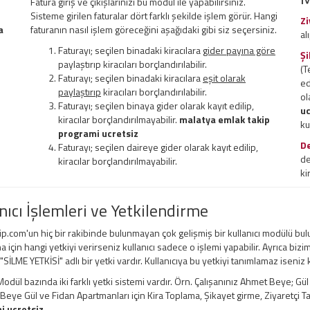
Fatura giriş ve çıkışlarınızı bu modül ile yapabilirsiniz.
Sisteme girilen faturalar dört farklı şekilde işlem görür. Hangi
Zi
a
faturanın nasıl işlem göreceğini aşağıdaki gibi siz seçersiniz.
al
Faturayı; seçilen binadaki kiracılara
gider payına göre
Şi
paylaştırıp kiracıları borçlandırılabilir.
(T
Faturayı; seçilen binadaki kiracılara
eşit olarak
ed
paylaştırıp
kiracıları borçlandırılabilir.
ol
Faturayı; seçilen binaya gider olarak kayıt edilip,
uc
kiracılar borçlandırılmayabilir.
malatya emlak takip
ku
programi ucretsiz
D
Faturayı; seçilen daireye gider olarak kayıt edilip,
de
kiracılar borçlandırılmayabilir.
ki
nıcı İşlemleri ve Yetkilendirme
ip.com'un hiç bir rakibinde bulunmayan çok gelişmiş bir kullanıcı modülü bul
a için hangi yetkiyi verirseniz kullanıcı sadece o işlemi yapabilir. Ayrıca bizi
 "SİLME YETKİSİ" adlı bir yetki vardır. Kullanıcıya bu yetkiyi tanımlamaz iseniz
odül bazında iki farklı yetki sistemi vardır. Örn. Çalışanınız Ahmet Beye; Gü
ye Gül ve Fidan Apartmanları için Kira Toplama, Şikayet girme, Ziyaretçi Taki
i ucretsiz