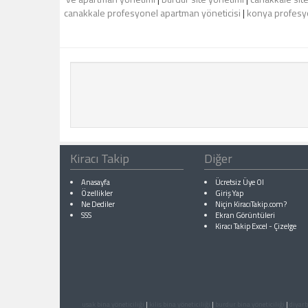
canakkale profesyonel apartman yöneticisi
|
konya profesyo
Kiracı Takip
Diğer
Anasayfa
Ücretsiz Üye Ol
Özellikler
Giriş Yap
Ne Dediler
Niçin KiracıTakip.com?
SSS
Ekran Görüntüleri
Kiracı Takip Excel
-
Çizelge
usak bina yöneticiliği
|
kilis bina yöneticiliği
|
burdur bina yöneticiliği
|
diyarb