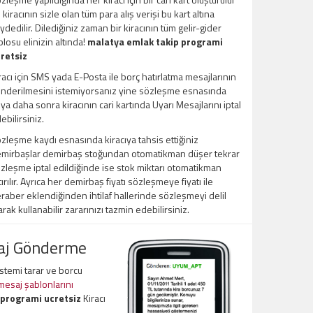
 kiracının sizle olan tüm para alış verişi bu kart altına
ydedilir. Dilediğiniz zaman bir kiracının tüm gelir-gider
blosu elinizin altında!
malatya emlak takip programi
retsiz
racı için SMS yada E-Posta ile borç hatırlatma mesajlarının
nderilmesini istemiyorsanız yine sözleşme esnasında
ya daha sonra kiracının cari kartında Uyarı Mesajlarını iptal
ebilirsiniz.
zleşme kaydı esnasında kiracıya tahsis ettiğiniz
mirbaşlar demirbaş stoğundan otomatikman düşer tekrar
zleşme iptal edildiğinde ise stok miktarı otomatikman
tırılır. Ayrıca her demirbaş fiyatı sözleşmeye fiyatı ile
raber eklendiğinden ihtilaf hallerinde sözleşmeyi delil
arak kullanabilir zararınızı tazmin edebilirsiniz.
saj Gönderme
sistemi tarar ve borcu
 mesaj şablonlarını
 programi ucretsiz
Kiracı