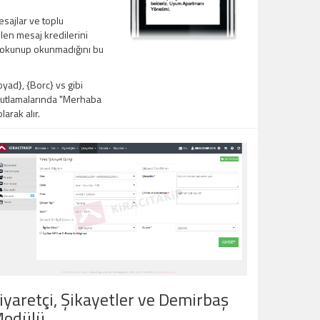
sajlar ve toplu
en mesaj kredilerini
ın okunup okunmadığını bu
ad}, {Borc} vs gibi
 kutlamalarında "Merhaba
arak alır.
iyaretçi, Şikayetler ve Demirbaş
odülü