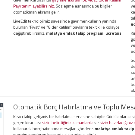
Payı tanımlayabilirsiniz.
Sözleşme esnasında bu bilgiler
ve
otomatikman ekrana gelir.
ka
ta
LiveEdit teknolojimiz sayesinde gayrimenkullerin yanında
uc
bulunan "Fiyat" ve "Gider katılım" paylarını tek tık ile kolayce
değiştirebilirsiniz.
malatya emlak takip programi ucretsiz
Ki
gö
ve
ed
Sö
de
sö
ar
be
ol
Otomatik Borç Hatırlatma ve Toplu Me
Kiracı takip gelişmiş bir hatırlatma servisine sahiptir. Günlük olarak 
geçen kiracılara
sizin belirttiğiniz zamanlarda
ve
sizin hazırladığınız
kullanarak borç hatırlatma mesajları gönderir.
malatya emlak takip
mesajın gönderen kısmında sizin adınızı görür.