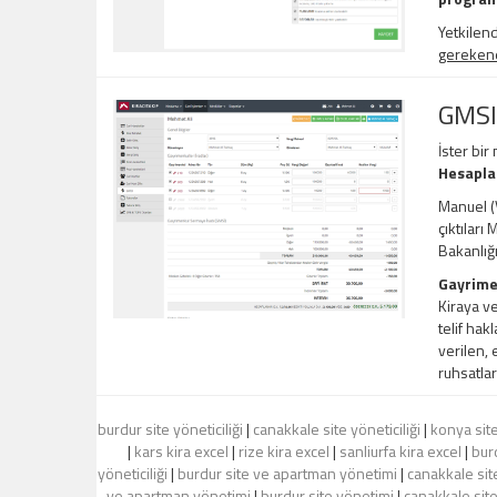
Yetkilend
gerekene,
GMSI
İster bir
Hesapl
Manuel (V
çıktıları
Bakanlığ
Gayrime
Kiraya ve
telif hak
verilen, 
ruhsatlar
burdur site yöneticiliği
|
canakkale site yöneticiliği
|
konya site
|
kars kira excel
|
rize kira excel
|
sanliurfa kira excel
|
burd
yöneticiliği
|
burdur site ve apartman yönetimi
|
canakkale sit
ve apartman yönetimi
|
burdur site yönetimi
|
canakkale sit