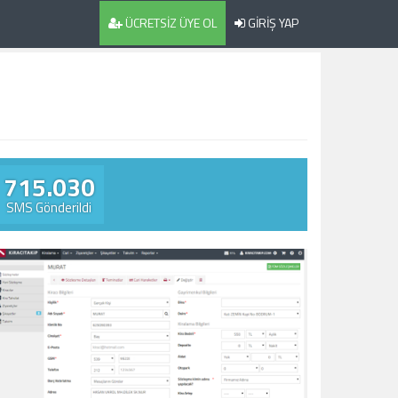
ÜCRETSİZ ÜYE OL
GİRİŞ YAP
715.030
SMS Gönderildi