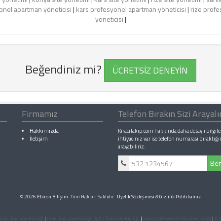
nel apartman yöneticisi
|
kars profesyonel apartman yöneticisi
|
rize profe
yöneticisi
|
Beğendiniz mi?
ÜCRETSİZ DENEYİN
Firmamız
Telefon Bırakın Sizi Arayal
Hakkımızda
KiracıTakip.com hakkında daha detaylı bilgile
İletişim
ihtiyacınız var ise telefon numarası bıraktığı
arayabiliriz.
Ben
© 2026
Ebiron Bilişim
. Tüm Hakları Saklıdır.
Üyelik Sözleşmesi
&
Gizlilik Politikamız
akir bina yöneticiliği
|
mus bina yöneticiliği
|
igdir bina yöneticiliği
|
usak profesyonel site yöneticiliği
|
kil