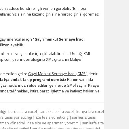
un sadece kendi ile ilgili verileri görebilir.
"Bilmesi
kullanıcınız sizin ne kazandığınızı ne harcadığınızı göremez!
 gayrimenkuller için
"Gayrimenkul Sermaye İradı
üzenleyebilir.
xcel ve yazıcılar için çıktı alabilirsiniz. Ürettiği XML
kip.com üzerinden aldığınız XML çıktılarını Maliye
lde edilen gelire
Gayri Menkul Sermaye İradı (GMSİ)
denir.
atya emlak takip programi ucretsiz
Bunun yanında
mtiyaz haklarından elde edilen gelirlerde GMSİ sayılır. Kiraya
nda telif hakları, ihtira beratı, işletme ve imtiyaz hakları ve
liği
|
burdur kira excel
|
canakkale kira excel
|
konya kira excel
rs tesis yöneticiliği
|
rize tesis yöneticiliği
|
sanliurfa tesis
rtman yönetimi
|
rize site ve apartman yönetimi
|
sanliurfa site
urfa site yönetimi
|
burdur profesyonel apartman yöneticisi
|