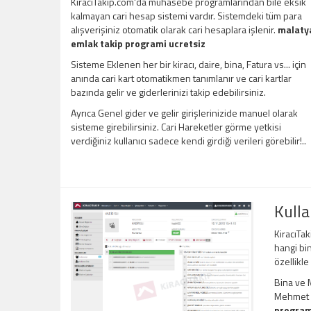
KiracıTakip.com'da muhasebe programlarından bile eksik
kalmayan cari hesap sistemi vardır. Sistemdeki tüm para
alışverişiniz otomatik olarak cari hesaplara işlenir.
malaty
emlak takip programi ucretsiz
Sisteme Eklenen her bir kiracı, daire, bina, Fatura vs... için
anında cari kart otomatikmen tanımlanır ve cari kartlar
bazında gelir ve giderlerinizi takip edebilirsiniz.
Ayrıca Genel gider ve gelir girişlerinizide manuel olarak
sisteme girebilirsiniz. Cari Hareketler görme yetkisi
verdiğiniz kullanıcı sadece kendi girdiği verileri görebilir!..
Kulla
KiracıTak
hangi bin
özellikle
Bina ve M
Mehmet Be
program