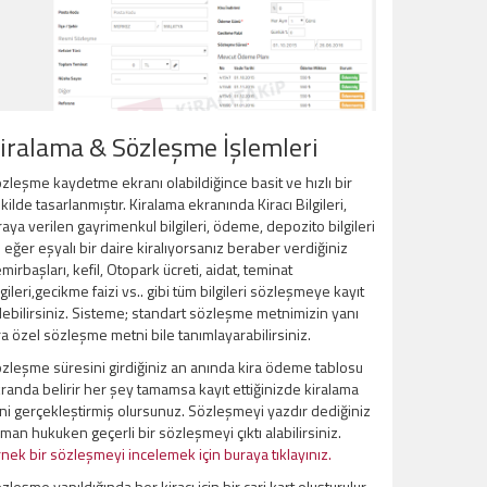
iralama & Sözleşme İşlemleri
zleşme kaydetme ekranı olabildiğince basit ve hızlı bir
kilde tasarlanmıştır. Kiralama ekranında Kiracı Bilgileri,
raya verilen gayrimenkul bilgileri, ödeme, depozito bilgileri
 eğer eşyalı bir daire kiralıyorsanız beraber verdiğiniz
mirbaşları, kefil, Otopark ücreti, aidat, teminat
lgileri,gecikme faizi vs.. gibi tüm bilgileri sözleşmeye kayıt
ebilirsiniz. Sisteme; standart sözleşme metnimizin yanı
ra özel sözleşme metni bile tanımlayarabilirsiniz.
zleşme süresini girdiğiniz an anında kira ödeme tablosu
randa belirir her şey tamamsa kayıt ettiğinizde kiralama
ini gerçekleştirmiş olursunuz. Sözleşmeyi yazdır dediğiniz
man hukuken geçerli bir sözleşmeyi çıktı alabilirsiniz.
nek bir sözleşmeyi incelemek için buraya tıklayınız.
zleşme yapıldığında her kiracı için bir cari kart oluşturulur