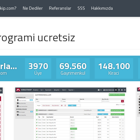
Takip.com?
Ne Dediler
Referanslar
SSS
Hakkımızda
rogrami ucretsiz
la...
3970
69.560
148.100
.com
Üye
Gayrimenkul
Kiraci