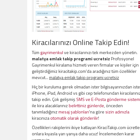
Kiracılarınızı Online Takip Edin!
Tüm
gayrimenkul
ve kiracılarınızı tek merkezden yönetin.
malatya emlak takip programi ucretsiz
Profosyonel
Gayrimenkul kiralama hizmeti veren firmalar ve kişiler için
geliştirdiğimiz kiracitakip.com'da aradığınız tüm özellikler
mevcut...
malatya emlak takip programi ucretsiz
Hiç bir kuruluma gerek olmadan ister bilgisayarınızdan iste
iPhone, iPad, Android vs gibi cep telefonundan kiracılarını
takip edin. Çok gelişmiş
SMS ve E-Posta gönderme sistem
ile kira alacaklarınız
belirttiniz günlerde
, önceden
tanımladığınız
mesaj şablonları
'na göre
sizin adınızla
kiracınıza
otomatik olarak gönderilir
!
Özellikleri rakiplerini ikiye katlayan KiraciTakip.com ücretle
onlara kıyasla yarı yarıya daha ucuz! İncelemeden karar
vermeyin.