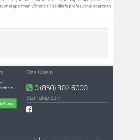
syonel apartman yöneticisi
|
sanliurfa profesyonel apartman
ım
Bize Ulaşın
re
0 (850) 302 6000
nızda sizi
Bizi Takip Edin
i Arayın
is profesyonel site yöneticiliği
|
burdur profesyonel site yöneticiliği
|
diyarbakir