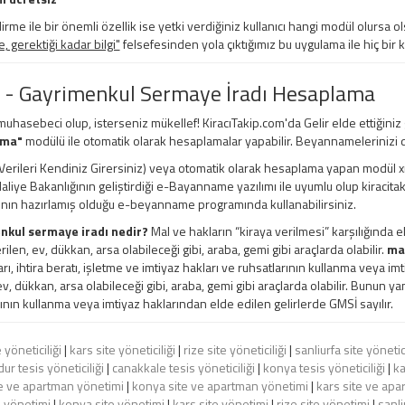
irme ile bir önemli özellik ise yetki verdiğiniz kullanıcı hangi modül olursa ols
 gerektiği kadar bilgi"
felsefesinden yola çıktığımız bu uygulama ile hiç bir 
 - Gayrimenkul Sermaye İradı Hesaplama
 muhasebeci olup, isterseniz mükellef! KiracıTakip.com'da Gelir elde ettiğiniz
ama"
modülü ile otomatik olarak hesaplamalar yapabilir. Beyannamelerinizi d
erileri Kendiniz Girersiniz) veya otomatik olarak hesaplama yapan modül xml, e
 Maliye Bakanlığının geliştirdiği e-Bayanname yazılımı ile uyumlu olup kiracita
ının hazırlamış olduğu e-beyanname programında kullanabilirsiniz.
nkul sermaye iradı nedir?
Mal ve hakların “kiraya verilmesi” karşılığında e
rilen, ev, dükkan, arsa olabileceği gibi, araba, gemi gibi araçlarda olabilir.
mal
ları, ihtira beratı, işletme ve imtiyaz hakları ve ruhsatlarının kullanma veya i
ev, dükkan, arsa olabileceği gibi, araba, gemi gibi araçlarda olabilir. Bunun yanı
ının kullanma veya imtiyaz haklarından elde edilen gelirlerde GMSİ sayılır.
 yöneticiliği
|
kars site yöneticiliği
|
rize site yöneticiliği
|
sanliurfa site yönetici
ur tesis yöneticiliği
|
canakkale tesis yöneticiliği
|
konya tesis yöneticiliği
|
ka
e ve apartman yönetimi
|
konya site ve apartman yönetimi
|
kars site ve apa
e yönetimi
|
konya site yönetimi
|
kars site yönetimi
|
rize site yönetimi
|
sanli