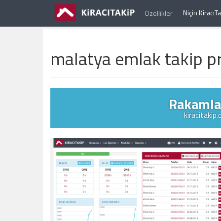
Niçin Kiracı
Özellikler
malatya emlak takip p
Rakamlar
kiracitakip