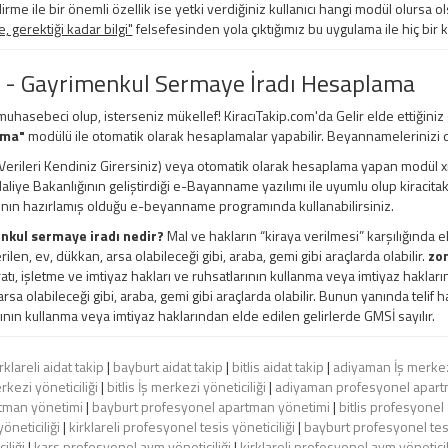
irme ile bir önemli özellik ise yetki verdiğiniz kullanıcı hangi modül olursa ols
 gerektiği kadar bilgi"
felsefesinden yola çıktığımız bu uygulama ile hiç bir 
 - Gayrimenkul Sermaye İradı Hesaplama
 muhasebeci olup, isterseniz mükellef! KiracıTakip.com'da Gelir elde ettiğiniz
ama"
modülü ile otomatik olarak hesaplamalar yapabilir. Beyannamelerinizi d
erileri Kendiniz Girersiniz) veya otomatik olarak hesaplama yapan modül xml, e
 Maliye Bakanlığının geliştirdiği e-Bayanname yazılımı ile uyumlu olup kiracita
ının hazırlamış olduğu e-beyanname programında kullanabilirsiniz.
nkul sermaye iradı nedir?
Mal ve hakların “kiraya verilmesi” karşılığında e
rilen, ev, dükkan, arsa olabileceği gibi, araba, gemi gibi araçlarda olabilir.
zon
ratı, işletme ve imtiyaz hakları ve ruhsatlarının kullanma veya imtiyaz hakları
rsa olabileceği gibi, araba, gemi gibi araçlarda olabilir. Bunun yanında telif ha
ının kullanma veya imtiyaz haklarından elde edilen gelirlerde GMSİ sayılır.
rklareli aidat takip
|
bayburt aidat takip
|
bitlis aidat takip
|
adiyaman İş merkezi
rkezi yöneticiliği
|
bitlis İş merkezi yöneticiliği
|
adiyaman profesyonel apart
rtman yönetimi
|
bayburt profesyonel apartman yönetimi
|
bitlis profesyone
öneticiliği
|
kirklareli profesyonel tesis yöneticiliği
|
bayburt profesyonel tesi
iliği
|
kars profesyonel avm yöneticiliği
|
kirklareli profesyonel avm yöneticil