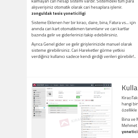
kalmayan cari hesap sistemi vardır. Sistemdeki tüm para
alışverişiniz otomatik olarak cari hesaplara işlenir.
zonguldak tesis yoneticiligi
Sisteme Eklenen her bir kiracı, daire, bina, Fatura vs... için
anında cari kart otomatikmen tanımlanır ve cari kartlar
bazında gelir ve giderlerinizi takip edebilirsiniz.
Ayrıca Genel gider ve gelir girişlerinizide manuel olarak
sisteme girebilirsiniz. Cari Hareketler görme yetkisi
verdiğiniz kullanıcı sadece kendi girdiği verileri görebilir!..
Kulla
KiracıTak
hangi bin
özellikle
Bina ve M
Mehmet Be
yonetici