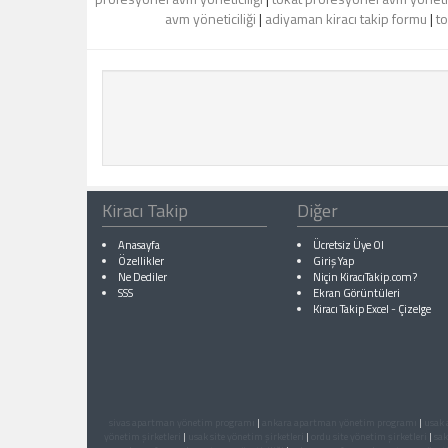
avm yöneticiliği
|
adiyaman kiracı takip formu
|
to
Kiracı Takip
Diğer
Anasayfa
Ücretsiz Üye Ol
Özellikler
Giriş Yap
Ne Dediler
Niçin KiracıTakip.com?
SSS
Ekran Görüntüleri
Kiracı Takip Excel
-
Çizelge
sivas apartman yönetim programı
|
ankara apartman yönetim programı
|
usak
yönetim şirketleri
|
usak site yönetim şirketleri
|
ordu site yönetim şirketleri
|
sak