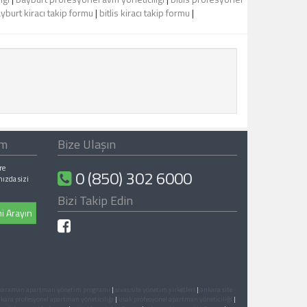
yburt kiracı takip formu
|
bitlis kiracı takip formu
|
ım
Bize Ulaşın
re
0 (850) 302 6000
nızda sizi
Bizi Takip Edin
i Arayın
karaman apartman yönetim programı
|
sivas site yönetim şirketleri
|
ankara site
kara profesyonel apartman yöneticiliği
|
usak profesyonel apartman yöneticiliği
|