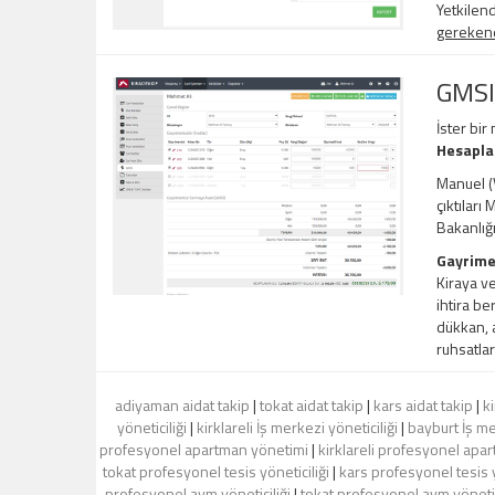
Yetkilend
gerekene,
GMSI
İster bir
Hesapl
Manuel (V
çıktıları
Bakanlığ
Gayrime
Kiraya ve
ihtira be
dükkan, a
ruhsatlar
adiyaman aidat takip
|
tokat aidat takip
|
kars aidat takip
|
ki
yöneticiliği
|
kirklareli İş merkezi yöneticiliği
|
bayburt İş me
profesyonel apartman yönetimi
|
kirklareli profesyonel apa
tokat profesyonel tesis yöneticiliği
|
kars profesyonel tesis y
profesyonel avm yöneticiliği
|
tokat profesyonel avm yönetic