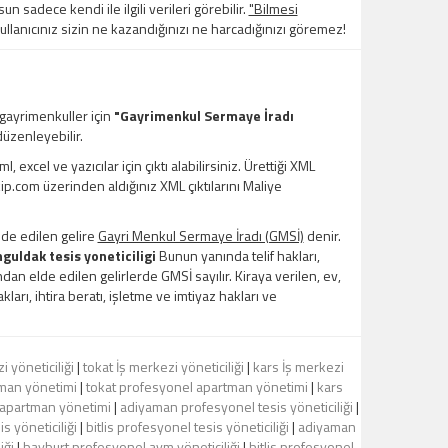
un sadece kendi ile ilgili verileri görebilir.
"Bilmesi
kullanıcınız sizin ne kazandığınızı ne harcadığınızı göremez!
 gayrimenkuller için
"Gayrimenkul Sermaye İradı
üzenleyebilir.
xcel ve yazıcılar için çıktı alabilirsiniz. Ürettiği XML
kip.com üzerinden aldığınız XML çıktılarını Maliye
lde edilen gelire
Gayri Menkul Sermaye İradı (GMSİ)
denir.
guldak tesis yoneticiligi
Bunun yanında telif hakları,
ndan elde edilen gelirlerde GMSİ sayılır. Kiraya verilen, ev,
kları, ihtira beratı, işletme ve imtiyaz hakları ve
 yöneticiliği
|
tokat İş merkezi yöneticiliği
|
kars İş merkezi
man yönetimi
|
tokat profesyonel apartman yönetimi
|
kars
l apartman yönetimi
|
adiyaman profesyonel tesis yöneticiliği
|
s yöneticiliği
|
bitlis profesyonel tesis yöneticiliği
|
adiyaman
iği
|
bayburt profesyonel avm yöneticiliği
|
bitlis profesyonel