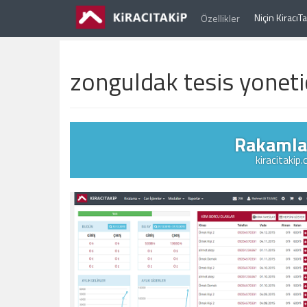
Niçin Kiracı
Özellikler
zonguldak tesis yonetic
Rakamlar
kiracitakip