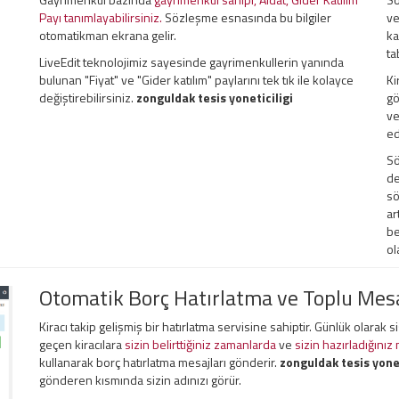
Payı tanımlayabilirsiniz.
Sözleşme esnasında bu bilgiler
ve
otomatikman ekrana gelir.
ka
ta
LiveEdit teknolojimiz sayesinde gayrimenkullerin yanında
bulunan "Fiyat" ve "Gider katılım" paylarını tek tık ile kolayce
Ki
değiştirebilirsiniz.
zonguldak tesis yoneticiligi
gö
ve
ed
Sö
de
sö
ar
be
ol
Otomatik Borç Hatırlatma ve Toplu Me
Kiracı takip gelişmiş bir hatırlatma servisine sahiptir. Günlük olarak 
geçen kiracılara
sizin belirttiğiniz zamanlarda
ve
sizin hazırladığınız
kullanarak borç hatırlatma mesajları gönderir.
zonguldak tesis yonet
gönderen kısmında sizin adınızı görür.