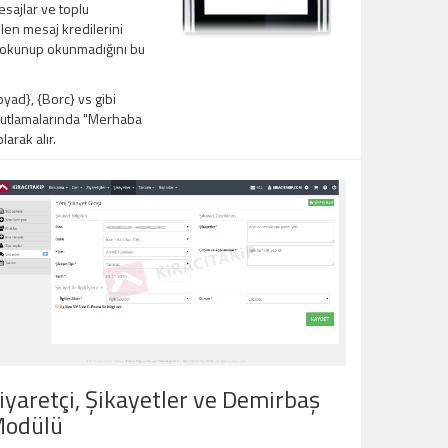
sajlar ve toplu
en mesaj kredilerini
ın okunup okunmadığını bu
ad}, {Borc} vs gibi
 kutlamalarında "Merhaba
arak alır.
iyaretçi, Şikayetler ve Demirbaş
odülü