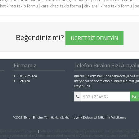
kat kiracı takip formu
|
kars kiracı takip formu
|
kirklareli kiracı takip formu
|
ba
Beğendiniz mi?
ÜCRETSİZ DENEYİN
Firmamız
Telefon Bırakın Sizi Arayal
Hakkımızda
KiracıTakip.com hakkında daha detaylı bilgile
İletişim
ihtiyacınız var ise telefon numarası bıraktığı
arayabiliriz.
Ben
© 2026
Ebiron Bilişim
. Tüm Hakları Saklıdır.
Üyelik Sözleşmesi
&
Gizlilik Politikamız
 apartman yönetim programı
|
ordu apartman yönetim programı
|
sakarya apartman yönetim programı
|
arya site yönetim şirketleri
|
karaman site yönetim şirketleri
|
sivas profesyonel apartman yöneticiliği
|
an