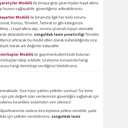
yaretçiler Modülü
ile binaya girip çıkan kişileri kayıt altına
ıp huzuru sağlayabilir, güvenliğinizi arttırabilirsiniz.
kayetler Modülü
ile binanızla ilgili her türlü sorunu
esisat, Komşu, Yönetim, Tamirat vs gibi kategorize
ilmiş...) kayıt altına alıp, sorunu çözecek kişiye otomatik
arak aktarabilirsiniz.
zonguldak tesis yoneticiligi
Yönetim
litenizi artıracak bu modül etkin olarak kullanıldığında size
liyet olarak artı değerler katacaktır.
emirbaşlar Modülü
ile gayrimenkullerinizde bulunan
mirbaşları takip edebilir, sözleşme esnasında hangi
racıya hangi demirbaşı verdiğinizi bilebilirsiniz.
unmaktadır. Size hazır şablon yetkiler sunmaz! Siz kime
m için çok değerli olan verilerinizin güvenliğini sağlamak için
 kullanıcı kesinlikle sistemden veri silemez!
l Apartmanında sadece kira toplama yetkisi verebilir, yada
bi için yetkiler verebilirsiniz.
zonguldak tesis