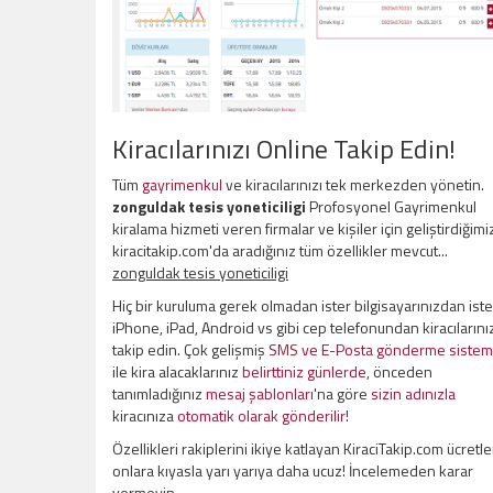
Kiracılarınızı Online Takip Edin!
Tüm
gayrimenkul
ve kiracılarınızı tek merkezden yönetin.
zonguldak tesis yoneticiligi
Profosyonel Gayrimenkul
kiralama hizmeti veren firmalar ve kişiler için geliştirdiğimi
kiracitakip.com'da aradığınız tüm özellikler mevcut...
zonguldak tesis yoneticiligi
Hiç bir kuruluma gerek olmadan ister bilgisayarınızdan iste
iPhone, iPad, Android vs gibi cep telefonundan kiracılarını
takip edin. Çok gelişmiş
SMS ve E-Posta gönderme sistem
ile kira alacaklarınız
belirttiniz günlerde
, önceden
tanımladığınız
mesaj şablonları
'na göre
sizin adınızla
kiracınıza
otomatik olarak gönderilir
!
Özellikleri rakiplerini ikiye katlayan KiraciTakip.com ücretle
onlara kıyasla yarı yarıya daha ucuz! İncelemeden karar
vermeyin.