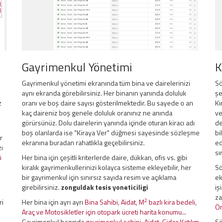
Gayrimenkul Yönetimi
K
Gayrimenkul yönetimi ekranında tüm bina ve dairelerinizi
Sö
aynı ekranda görebilirsiniz. Her binanın yanında doluluk
şe
z
oranı ve boş daire sayısı gösterilmektedir. Bu sayede o an
Ki
kaç daireniz boş genele doluluk oranınız ne anında
ve
görürsünüz. Dolu dairelerin yanında içinde oturan kiracı adı
de
boş olanlarda ise "Kiraya Ver" düğmesi sayesinde sözleşme
bi
r
ekranına buradan rahatlıkla geçebilirsiniz.
ed
zı
sı
i
Her bina için çeşitli kriterlerde daire, dükkan, ofis vs. gibi
kiralık gayrimenkullerinizi kolayca sisteme ekleyebilir, her
Sö
bir gayrimenkul için sınırsız sayıda resim ve açıklama
ek
girebilirsiniz.
zonguldak tesis yoneticiligi
iş
za
2
ri
Her bina için ayrı ayrı
Bina Sahibi, Aidat, M
bazlı kira bedeli,
Ör
Araç ve Motosikletler için otopark ücreti harita konumu
...
Gayrimenkul bazında
gayrimenkul sahipi, Aidat, Gider Katılım
Sö