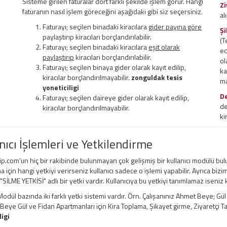
Sisteme girilen faturalar dört farklı şekilde işlem görür. Hangi
Zi
faturanın nasıl işlem göreceğini aşağıdaki gibi siz seçersiniz.
al
Faturayı; seçilen binadaki kiracılara
gider payına göre
Şi
paylaştırıp kiracıları borçlandırılabilir.
(T
Faturayı; seçilen binadaki kiracılara
eşit olarak
ed
paylaştırıp
kiracıları borçlandırılabilir.
ol
Faturayı; seçilen binaya gider olarak kayıt edilip,
ka
kiracılar borçlandırılmayabilir.
zonguldak tesis
ma
yoneticiligi
D
Faturayı; seçilen daireye gider olarak kayıt edilip,
de
kiracılar borçlandırılmayabilir.
ki
nıcı İşlemleri ve Yetkilendirme
ip.com'un hiç bir rakibinde bulunmayan çok gelişmiş bir kullanıcı modülü bul
a için hangi yetkiyi verirseniz kullanıcı sadece o işlemi yapabilir. Ayrıca bizi
 "SİLME YETKİSİ" adlı bir yetki vardır. Kullanıcıya bu yetkiyi tanımlamaz iseniz
odül bazında iki farklı yetki sistemi vardır. Örn. Çalışanınız Ahmet Beye; Gü
ye Gül ve Fidan Apartmanları için Kira Toplama, Şikayet girme, Ziyaretçi Taki
ligi