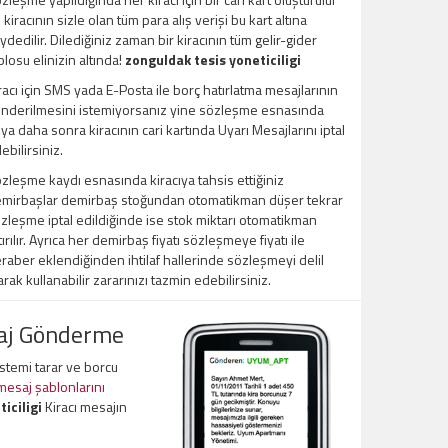
 kiracının sizle olan tüm para alış verişi bu kart altına
ydedilir. Dilediğiniz zaman bir kiracının tüm gelir-gider
blosu elinizin altında!
zonguldak tesis yoneticiligi
racı için SMS yada E-Posta ile borç hatırlatma mesajlarının
nderilmesini istemiyorsanız yine sözleşme esnasında
ya daha sonra kiracının cari kartında Uyarı Mesajlarını iptal
ebilirsiniz.
zleşme kaydı esnasında kiracıya tahsis ettiğiniz
mirbaşlar demirbaş stoğundan otomatikman düşer tekrar
zleşme iptal edildiğinde ise stok miktarı otomatikman
tırılır. Ayrıca her demirbaş fiyatı sözleşmeye fiyatı ile
raber eklendiğinden ihtilaf hallerinde sözleşmeyi delil
arak kullanabilir zararınızı tazmin edebilirsiniz.
saj Gönderme
sistemi tarar ve borcu
 mesaj şablonlarını
iciligi
Kiracı mesajın