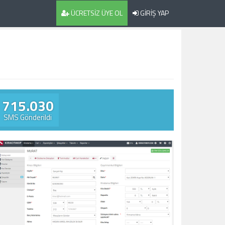
ÜCRETSİZ ÜYE OL
GİRİŞ YAP
715.030
SMS Gönderildi