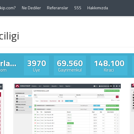
Takip.com?
Ne Dediler
Referanslar
SSS
Hakkımızda
iligi
la...
3970
69.560
148.100
.com
Üye
Gayrimenkul
Kiraci