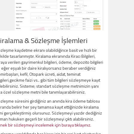
iralama & Sözleşme İşlemleri
zleşme kaydetme ekranı olabildiğince basit ve hızlı bir
kilde tasarlanmıştır. Kiralama ekranında Kiracı Bilgileri,
raya verilen gayrimenkul bilgileri, ödeme, depozito bilgileri
 eğer eşyalı bir daire kiralıyorsanız beraber verdiğiniz
mirbaşları, kefil, Otopark ücreti, aidat, teminat
lgileri,gecikme faizi vs.. gibi tüm bilgileri sözleşmeye kayıt
ebilirsiniz. Sisteme; standart sözleşme metnimizin yanı
ra özel sözleşme metni bile tanımlayarabilirsiniz.
zleşme süresini girdiğiniz an anında kira ödeme tablosu
randa belirir her şey tamamsa kayıt ettiğinizde kiralama
ini gerçekleştirmiş olursunuz. Sözleşmeyi yazdır dediğiniz
man hukuken geçerli bir sözleşmeyi çıktı alabilirsiniz.
nek bir sözleşmeyi incelemek için buraya tıklayınız.
zleşme yapıldığında her kiracı için bir cari kart oluşturulur