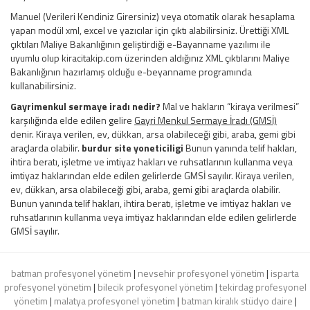
Manuel (Verileri Kendiniz Girersiniz) veya otomatik olarak hesaplama
yapan modül xml, excel ve yazıcılar için çıktı alabilirsiniz. Ürettiği XML
çıktıları Maliye Bakanlığının geliştirdiği e-Bayanname yazılımı ile
uyumlu olup kiracitakip.com üzerinden aldığınız XML çıktılarını Maliye
Bakanlığının hazırlamış olduğu e-beyanname programında
kullanabilirsiniz.
Gayrimenkul sermaye iradı nedir?
Mal ve hakların “kiraya verilmesi”
karşılığında elde edilen gelire
Gayri Menkul Sermaye İradı (GMSİ)
denir. Kiraya verilen, ev, dükkan, arsa olabileceği gibi, araba, gemi gibi
araçlarda olabilir.
burdur site yoneticiligi
Bunun yanında telif hakları,
ihtira beratı, işletme ve imtiyaz hakları ve ruhsatlarının kullanma veya
imtiyaz haklarından elde edilen gelirlerde GMSİ sayılır. Kiraya verilen,
ev, dükkan, arsa olabileceği gibi, araba, gemi gibi araçlarda olabilir.
Bunun yanında telif hakları, ihtira beratı, işletme ve imtiyaz hakları ve
ruhsatlarının kullanma veya imtiyaz haklarından elde edilen gelirlerde
GMSİ sayılır.
batman profesyonel yönetim
|
nevsehir profesyonel yönetim
|
isparta
profesyonel yönetim
|
bilecik profesyonel yönetim
|
tekirdag profesyonel
yönetim
|
malatya profesyonel yönetim
|
batman kiralık stüdyo daire
|