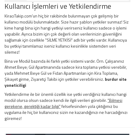
Kullanıcı İşlemleri ve Yetkilendirme
KiracıTakip.com'un hiç bir rakibinde bulunmayan çok gelişmiş bir
kullanıcı modülü bulunmaktadır. Size hazır şablon yetkiler sunmaz! Siz
kime hangi bina için hangi yetkiyi verirseniz kullanıcı sadece o işlemi
yapabilir. Ayrıca bizim için çok değerli olan verilerinizin güvenliğini
sağlamak için özellikle "SİLME YETKİSİ" adlı bir yetki vardır. Kullanıcıya
bu yetkiyi tanımlamaz iseniz kullanıcı kesinlikle sistemden veri
silemez!
Bina ve Modül bazında iki farklı yetki sistemi vardır. Örn. Çalışanınız
Ahmet Beye; Gül Apartmanında sadece kira toplama yetkisi verebilir,
yada Mehmet Beye Gül ve Fidan Apartmanları için Kira Toplama,
Şikayet girme, Ziyaretçi Takibi için yetkiler verebilirsiniz.
burdur site
yoneticiligi
Yetkilendirme ile bir önemli özellik ise yetki verdiğiniz kullanıcı hangi
modül olursa olsun sadece kendi ile ilgili verileri görebilir.
"Bilmesi
gerekene, gerektiği kadar bilgi"
felsefesinden yola çıktığımız bu
uygulama ile hiç bir kullanıcınız sizin ne kazandığınızı ne harcadığınızı
göremez!