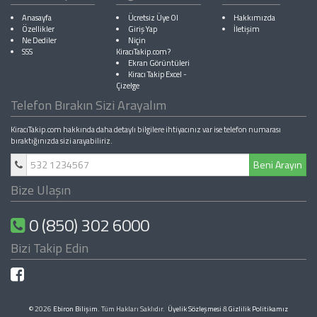
Anasayfa
Ücretsiz Üye Ol
Hakkımızda
Özellikler
Giriş Yap
İletişim
Ne Dediler
Niçin
SSS
KiracıTakip.com?
Ekran Görüntüleri
Kiracı Takip Excel
-
Çizelge
Telefon Bırakın Sizi Arayalım
KiracıTakip.com hakkında daha detaylı bilgilere ihtiyacınız var ise telefon numarası
bıraktığınızda sizi arayabiliriz.
Beni Arayın
Bize Ulaşın
0 (850) 302 6000
Bizi Takip Edin
© 2026
Ebiron Bilişim
. Tüm Hakları Saklıdır.
Üyelik Sözleşmesi
&
Gizlilik Politikamız