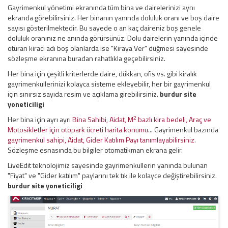
Gayrimenkul yönetimi ekranında tüm bina ve dairelerinizi aynı
ekranda görebilirsiniz. Her binanın yanında doluluk oranı ve boş daire
sayısı gösterilmektedir. Bu sayede o an kaç daireniz boş genele
doluluk oranınız ne anında görürsünüz. Dolu dairelerin yanında içinde
oturan kiracı adı boş olanlarda ise "Kiraya Ver" düğmesi sayesinde
sözleşme ekranına buradan rahatlıkla geçebilirsiniz.
Her bina için çeşitli kriterlerde daire, dükkan, ofis vs. gibi kiralık
gayrimenkullerinizi kolayca sisteme ekleyebilir, her bir gayrimenkul
için sınırsız sayıda resim ve açıklama girebilirsiniz.
burdur site
yoneticiligi
2
Her bina için ayrı ayrı
Bina Sahibi, Aidat, M
bazlı kira bedeli, Araç ve
Motosikletler için otopark ücreti harita konumu
... Gayrimenkul bazında
gayrimenkul sahipi, Aidat, Gider Katılım Payı tanımlayabilirsiniz.
Sözleşme esnasında bu bilgiler otomatikman ekrana gelir.
LiveEdit teknolojimiz sayesinde gayrimenkullerin yanında bulunan
"Fiyat" ve "Gider katılım" paylarını tek tık ile kolayce değiştirebilirsiniz.
burdur site yoneticiligi