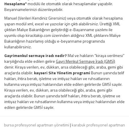
Hesaplama"
modülü ile otomatik olarak hesaplamalar yapabilir.
Beyannamelerinizi düzenleyebilir.
Manuel (Verileri Kendiniz Girersiniz) veya otomatik olarak hesaplama
yapan modül xml, excel ve yazıcılar için çıktı alabilirsiniz. Ürettiği XML
çıktıları Maliye Bakanlığının geliştirdiği e-Bayanname yazılımı ile
uyumlu olup kiracitakip.com üzerinden aldığınız XML çıktılarını Maliye
Bakanlığının hazırlamış olduğu e-beyanname programında
kullanabilirsiniz.
Gayrimenkul sermaye iradı nedir?
Mal ve hakların “kiraya verilmesi”
karşılığında elde edilen gelire
Gayri Menkul Sermaye İradı (GMSİ)
denir. Kiraya verilen, ev, dükkan, arsa olabileceği gibi, araba, gemi gibi
araçlarda olabilir.
kayseri
Site Yönetim
programi
Bunun yanında telif
hakları, ihtira beratı, işletme ve imtiyaz hakları ve ruhsatlarının
kullanma veya imtiyaz haklarından elde edilen gelirlerde GMSİ sayılır.
Kiraya verilen, ev, dükkan, arsa olabileceği gibi, araba, gemi gibi
araçlarda olabilir. Bunun yanında telif hakları, ihtira beratı, işletme ve
imtiyaz hakları ve ruhsatlarının kullanma veya imtiyaz haklarından elde
edilen gelirlerde GMSİ sayılır.
bursa profesyonel apartman yönetimi
|
karabuk profesyonel apartman