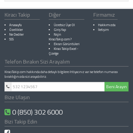
Kiracı Takip
Diğer
Firmamız
Anasayfa
Ücretsiz Üye Ol
Hakkımızda
Özellikler
Giriş Yap
İletişim
Ne Dediler
Niçin
SSS
KiracıTakip.com?
Ekran Görüntüleri
Kiracı Takip Excel
-
Çizelge
Telefon Bırakın Sizi Arayalım
KiracıTakip.com hakkında daha detaylı bilgilere ihtiyacınız var ise telefon numarası
bıraktığınızda sizi arayabiliriz.
Beni Arayın
Bize Ulaşın
0 (850) 302 6000
Bizi Takip Edin