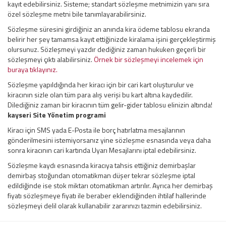
kayıt edebilirsiniz. Sisteme; standart sözleşme metnimizin yanı sıra
özel sözleşme metni bile tanımlayarabilirsiniz.
Sözleşme süresini girdiğiniz an anında kira ödeme tablosu ekranda
belirir her şey tamamsa kayıt ettiğinizde kiralama işini gerçekleştirmiş
olursunuz. Sözleşmeyi yazdır dediğiniz zaman hukuken geçerli bir
sözleşmeyi çıktı alabilirsiniz.
Örnek bir sözleşmeyi incelemek için
buraya tıklayınız.
Sözleşme yapıldığında her kiracı için bir cari kart oluşturulur ve
kiracının sizle olan tüm para alış verişi bu kart altına kaydedilir.
Dilediğiniz zaman bir kiracının tüm gelir-gider tablosu elinizin altında!
kayseri
Site Yönetim
programi
Kiracı için SMS yada E-Posta ile borç hatırlatma mesajlarının
gönderilmesini istemiyorsanız yine sözleşme esnasında veya daha
sonra kiracının cari kartında Uyarı Mesajlarını iptal edebilirsiniz.
Sözleşme kaydı esnasında kiracıya tahsis ettiğiniz demirbaşlar
demirbaş stoğundan otomatikman düşer tekrar sözleşme iptal
edildiğinde ise stok miktarı otomatikman artırılır. Ayrıca her demirbaş
fiyatı sözleşmeye fiyatı ile beraber eklendiğinden ihtilaf hallerinde
sözleşmeyi delil olarak kullanabilir zararınızı tazmin edebilirsiniz.