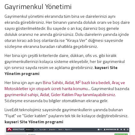
Gayrimenkul Yönetimi
Gayrimenkul yönetimi ekranında tüm bina ve dairelerinizi aynı
ekranda görebilirsiniz. Her binanın yanında doluluk oranı ve boş daire
sayısı gösterilmektedir. Bu sayede o an kaç daireniz boş genele
doluluk oranınız ne anında görürsünüz. Dolu dairelerin yanında içinde
oturan kiracı adı boş olanlarda ise "Kiraya Ver" düğmesi sayesinde
sözleşme ekranına buradan rahatlıkla geçebilirsiniz.
Her bina için çeşitli kriterlerde daire, dükkan, ofis vs. gibi kiralık
gayrimenkullerinizi kolayca sisteme ekleyebilir, her bir gayrimenkul
için sınırsız sayıda resim ve açıklama girebilirsiniz.
kayseri
Site
Yönetim
programi
2
Her bina için ayrı ayrı
Bina Sahibi, Aidat, M
bazlı kira bedeli, Araç ve
Motosikletler için otopark ücreti harita konumu
... Gayrimenkul bazında
gayrimenkul sahipi, Aidat, Gider Katılım Payı tanımlayabilirsiniz.
Sözleşme esnasında bu bilgiler otomatikman ekrana gelir.
LiveEdit teknolojimiz sayesinde gayrimenkullerin yanında bulunan
"Fiyat" ve "Gider katılım" paylarını tek tık ile kolayce değiştirebilirsiniz.
kayseri
Site Yönetim
programi