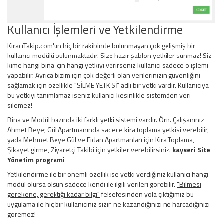
Kullanıcı İşlemleri ve Yetkilendirme
KiracıTakip.com'un hiç bir rakibinde bulunmayan çok gelişmiş bir
kullanıcı modülü bulunmaktadır. Size hazır şablon yetkiler sunmaz! Siz
kime hangi bina için hangi yetkiyi verirseniz kullanıcı sadece o işlemi
yapabilir. Ayrıca bizim için çok değerli olan verilerinizin güvenliğini
sağlamak için özellikle "SİLME YETKİSİ" adlı bir yetki vardır. Kullanıcıya
bu yetkiyi tanımlamaz iseniz kullanıcı kesinlikle sistemden veri
silemez!
Bina ve Modül bazında iki farklı yetki sistemi vardır. Örn. Çalışanınız
Ahmet Beye; Gül Apartmanında sadece kira toplama yetkisi verebilir,
yada Mehmet Beye Gül ve Fidan Apartmanları için Kira Toplama,
Şikayet girme, Ziyaretçi Takibi için yetkiler verebilirsiniz.
kayseri
Site
Yönetim
programi
Yetkilendirme ile bir önemli özellik ise yetki verdiğiniz kullanıcı hangi
modül olursa olsun sadece kendi ile ilgili verileri görebilir.
"Bilmesi
gerekene, gerektiği kadar bilgi"
felsefesinden yola çıktığımız bu
uygulama ile hiç bir kullanıcınız sizin ne kazandığınızı ne harcadığınızı
göremez!