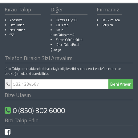
Kiracı Takip
Diğer
Firmamız
Anasayfa
Ücretsiz Üye Ol
Hakkımızda
Özellikler
Giriş Yap
İletişim
Ne Dediler
Niçin
SSS
KiracıTakip.com?
Ekran Görüntüleri
Kiracı Takip Excel
-
Çizelge
Telefon Bırakın Sizi Arayalım
KiracıTakip.com hakkında daha detaylı bilgilere ihtiyacınız var ise telefon numarası
bıraktığınızda sizi arayabiliriz.
Beni Arayın
Bize Ulaşın
0 (850) 302 6000
Bizi Takip Edin