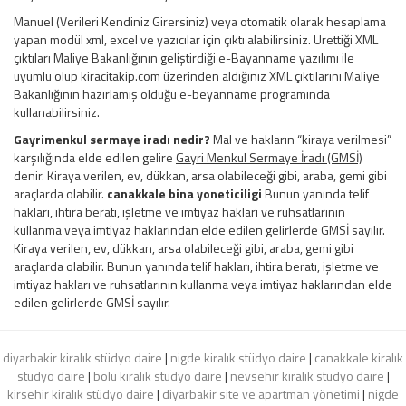
Manuel (Verileri Kendiniz Girersiniz) veya otomatik olarak hesaplama
yapan modül xml, excel ve yazıcılar için çıktı alabilirsiniz. Ürettiği XML
çıktıları Maliye Bakanlığının geliştirdiği e-Bayanname yazılımı ile
uyumlu olup kiracitakip.com üzerinden aldığınız XML çıktılarını Maliye
Bakanlığının hazırlamış olduğu e-beyanname programında
kullanabilirsiniz.
Gayrimenkul sermaye iradı nedir?
Mal ve hakların “kiraya verilmesi”
karşılığında elde edilen gelire
Gayri Menkul Sermaye İradı (GMSİ)
denir. Kiraya verilen, ev, dükkan, arsa olabileceği gibi, araba, gemi gibi
araçlarda olabilir.
canakkale bina yoneticiligi
Bunun yanında telif
hakları, ihtira beratı, işletme ve imtiyaz hakları ve ruhsatlarının
kullanma veya imtiyaz haklarından elde edilen gelirlerde GMSİ sayılır.
Kiraya verilen, ev, dükkan, arsa olabileceği gibi, araba, gemi gibi
araçlarda olabilir. Bunun yanında telif hakları, ihtira beratı, işletme ve
imtiyaz hakları ve ruhsatlarının kullanma veya imtiyaz haklarından elde
edilen gelirlerde GMSİ sayılır.
diyarbakir kiralık stüdyo daire
|
nigde kiralık stüdyo daire
|
canakkale kiralık
stüdyo daire
|
bolu kiralık stüdyo daire
|
nevsehir kiralık stüdyo daire
|
kirsehir kiralık stüdyo daire
|
diyarbakir site ve apartman yönetimi
|
nigde