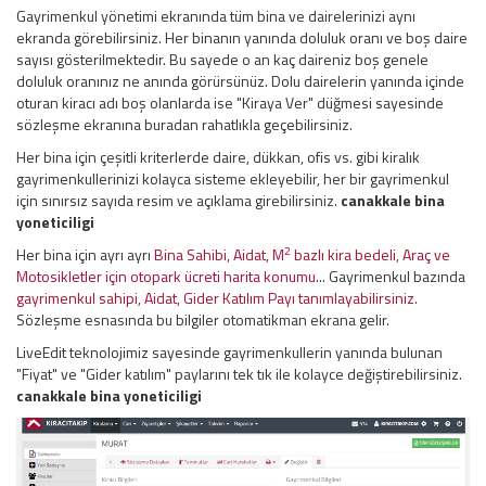
Gayrimenkul yönetimi ekranında tüm bina ve dairelerinizi aynı
ekranda görebilirsiniz. Her binanın yanında doluluk oranı ve boş daire
sayısı gösterilmektedir. Bu sayede o an kaç daireniz boş genele
doluluk oranınız ne anında görürsünüz. Dolu dairelerin yanında içinde
oturan kiracı adı boş olanlarda ise "Kiraya Ver" düğmesi sayesinde
sözleşme ekranına buradan rahatlıkla geçebilirsiniz.
Her bina için çeşitli kriterlerde daire, dükkan, ofis vs. gibi kiralık
gayrimenkullerinizi kolayca sisteme ekleyebilir, her bir gayrimenkul
için sınırsız sayıda resim ve açıklama girebilirsiniz.
canakkale bina
yoneticiligi
2
Her bina için ayrı ayrı
Bina Sahibi, Aidat, M
bazlı kira bedeli, Araç ve
Motosikletler için otopark ücreti harita konumu
... Gayrimenkul bazında
gayrimenkul sahipi, Aidat, Gider Katılım Payı tanımlayabilirsiniz.
Sözleşme esnasında bu bilgiler otomatikman ekrana gelir.
LiveEdit teknolojimiz sayesinde gayrimenkullerin yanında bulunan
"Fiyat" ve "Gider katılım" paylarını tek tık ile kolayce değiştirebilirsiniz.
canakkale bina yoneticiligi