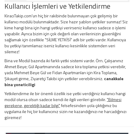
Kullanıcı İşlemleri ve Yetkilendirme
KiracıTakip.com'un hiç bir rakibinde bulunmayan çok gelişmiş bir
kullanıcı modülü bulunmaktadır. Size hazır şablon yetkiler sunmaz! Siz
kime hangi bina için hangi yetkiyi verirseniz kullanıcı sadece o işlemi
yapabilir. Ayrıca bizim için çok değerli olan verilerinizin güvenliğini
sağlamak için özellikle "SİLME YETKİSİ" adlı bir yetki vardır. Kullanıcıya
bu yetkiyi tanımlamaz iseniz kullanıcı kesinlikle sistemden veri
silemez!
Bina ve Modül bazında iki farklı yetki sistemi vardır. Örn. Çalışanınız
Ahmet Beye; Gül Apartmanında sadece kira toplama yetkisi verebilir,
yada Mehmet Beye Gül ve Fidan Apartmanları için Kira Toplama,
Şikayet girme, Ziyaretçi Takibi için yetkiler verebilirsiniz.
canakkale
bina yoneticiligi
Yetkilendirme ile bir önemli özellik ise yetki verdiğiniz kullanıcı hangi
modül olursa olsun sadece kendi ile ilgili verileri görebilir.
"Bilmesi
gerekene, gerektiği kadar bilgi"
felsefesinden yola çıktığımız bu
uygulama ile hiç bir kullanıcınız sizin ne kazandığınızı ne harcadığınızı
göremez!