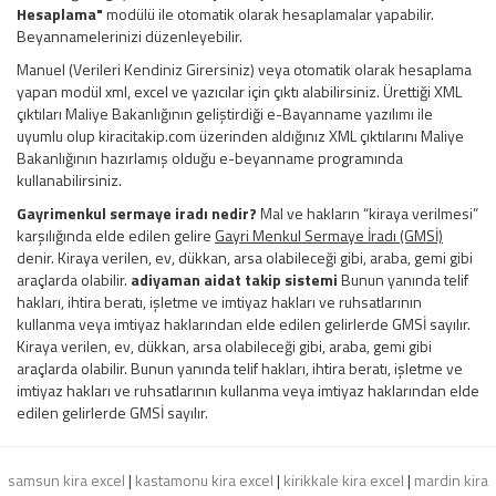
Hesaplama"
modülü ile otomatik olarak hesaplamalar yapabilir.
Beyannamelerinizi düzenleyebilir.
Manuel (Verileri Kendiniz Girersiniz) veya otomatik olarak hesaplama
yapan modül xml, excel ve yazıcılar için çıktı alabilirsiniz. Ürettiği XML
çıktıları Maliye Bakanlığının geliştirdiği e-Bayanname yazılımı ile
uyumlu olup kiracitakip.com üzerinden aldığınız XML çıktılarını Maliye
Bakanlığının hazırlamış olduğu e-beyanname programında
kullanabilirsiniz.
Gayrimenkul sermaye iradı nedir?
Mal ve hakların “kiraya verilmesi”
karşılığında elde edilen gelire
Gayri Menkul Sermaye İradı (GMSİ)
denir. Kiraya verilen, ev, dükkan, arsa olabileceği gibi, araba, gemi gibi
araçlarda olabilir.
adiyaman aidat takip sistemi
Bunun yanında telif
hakları, ihtira beratı, işletme ve imtiyaz hakları ve ruhsatlarının
kullanma veya imtiyaz haklarından elde edilen gelirlerde GMSİ sayılır.
Kiraya verilen, ev, dükkan, arsa olabileceği gibi, araba, gemi gibi
araçlarda olabilir. Bunun yanında telif hakları, ihtira beratı, işletme ve
imtiyaz hakları ve ruhsatlarının kullanma veya imtiyaz haklarından elde
edilen gelirlerde GMSİ sayılır.
samsun kira excel
|
kastamonu kira excel
|
kirikkale kira excel
|
mardin kira