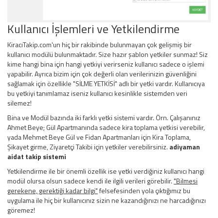
Kullanıcı İşlemleri ve Yetkilendirme
KiracıTakip.com'un hiç bir rakibinde bulunmayan çok gelişmiş bir
kullanıcı modülü bulunmaktadır. Size hazır şablon yetkiler sunmaz! Siz
kime hangi bina için hangi yetkiyi verirseniz kullanıcı sadece o işlemi
yapabilir. Ayrıca bizim için çok değerli olan verilerinizin güvenliğini
sağlamak için özellikle "SİLME YETKİSİ" adlı bir yetki vardır. Kullanıcıya
bu yetkiyi tanımlamaz iseniz kullanıcı kesinlikle sistemden veri
silemez!
Bina ve Modül bazında iki farklı yetki sistemi vardır. Örn. Çalışanınız
Ahmet Beye; Gül Apartmanında sadece kira toplama yetkisi verebilir,
yada Mehmet Beye Gül ve Fidan Apartmanları için Kira Toplama,
Şikayet girme, Ziyaretçi Takibi için yetkiler verebilirsiniz.
adiyaman
aidat takip sistemi
Yetkilendirme ile bir önemli özellik ise yetki verdiğiniz kullanıcı hangi
modül olursa olsun sadece kendi ile ilgili verileri görebilir.
"Bilmesi
gerekene, gerektiği kadar bilgi"
felsefesinden yola çıktığımız bu
uygulama ile hiç bir kullanıcınız sizin ne kazandığınızı ne harcadığınızı
göremez!