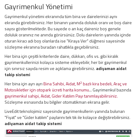
Gayrimenkul Yönetimi
Gayrimenkul yönetimi ekranında tüm bina ve dairelerinizi aynı
ekranda görebilirsiniz. Her binanın yanında doluluk oranı ve boş daire
sayısı gösterilmektedir. Bu sayede o an kaç daireniz boş genele
doluluk oranınız ne anında görürsünüz. Dolu dairelerin yanında içinde
oturan kiracı adı boş olanlarda ise "Kiraya Ver" düğmesi sayesinde
sözleşme ekranına buradan rahatlıkla geçebilirsiniz.
Her bina için çeşitli kriterlerde daire, dükkan, ofis vs. gibi kiralık
gayrimenkullerinizi kolayca sisteme ekleyebilir, her bir gayrimenkul
için sınırsız sayıda resim ve açıklama girebilirsiniz.
adiyaman aidat
takip sistemi
2
Her bina için ayrı ayrı
Bina Sahibi, Aidat, M
bazlı kira bedeli, Araç ve
Motosikletler için otopark ücreti harita konumu
... Gayrimenkul bazında
gayrimenkul sahipi, Aidat, Gider Katılım Payı tanımlayabilirsiniz.
Sözleşme esnasında bu bilgiler otomatikman ekrana gelir.
LiveEdit teknolojimiz sayesinde gayrimenkullerin yanında bulunan
"Fiyat" ve "Gider katılım" paylarını tek tık ile kolayce değiştirebilirsiniz.
adiyaman aidat takip sistemi