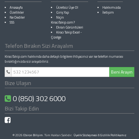
Anasayfa
Ücretsiz Üye Ol
Hakkımızda
Özellikler
Giriş Yap
İletişim
Ne Dediler
Niçin
SSS
KiracıTakip.com?
Ekran Görüntüleri
Kiracı Takip Excel
-
Çizelge
Telefon Bırakın Sizi Arayalım
KiracıTakip.com hakkında daha detaylı bilgilere ihtiyacınız var ise telefon numarası
bıraktığınızda sizi arayabiliriz.
Beni Arayın
Bize Ulaşın
0 (850) 302 6000
Bizi Takip Edin
© 2026
Ebiron Bilişim
. Tüm Hakları Saklıdır.
Üyelik Sözleşmesi
&
Gizlilik Politikamız