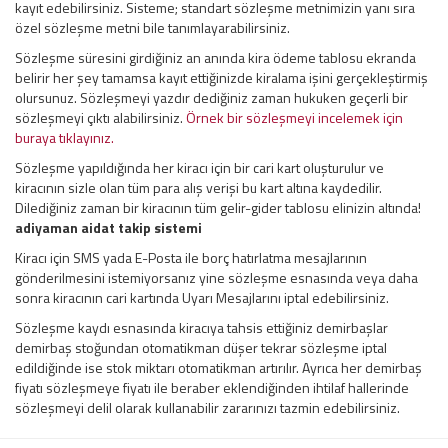
kayıt edebilirsiniz. Sisteme; standart sözleşme metnimizin yanı sıra
özel sözleşme metni bile tanımlayarabilirsiniz.
Sözleşme süresini girdiğiniz an anında kira ödeme tablosu ekranda
belirir her şey tamamsa kayıt ettiğinizde kiralama işini gerçekleştirmiş
olursunuz. Sözleşmeyi yazdır dediğiniz zaman hukuken geçerli bir
sözleşmeyi çıktı alabilirsiniz.
Örnek bir sözleşmeyi incelemek için
buraya tıklayınız.
Sözleşme yapıldığında her kiracı için bir cari kart oluşturulur ve
kiracının sizle olan tüm para alış verişi bu kart altına kaydedilir.
Dilediğiniz zaman bir kiracının tüm gelir-gider tablosu elinizin altında!
adiyaman aidat takip sistemi
Kiracı için SMS yada E-Posta ile borç hatırlatma mesajlarının
gönderilmesini istemiyorsanız yine sözleşme esnasında veya daha
sonra kiracının cari kartında Uyarı Mesajlarını iptal edebilirsiniz.
Sözleşme kaydı esnasında kiracıya tahsis ettiğiniz demirbaşlar
demirbaş stoğundan otomatikman düşer tekrar sözleşme iptal
edildiğinde ise stok miktarı otomatikman artırılır. Ayrıca her demirbaş
fiyatı sözleşmeye fiyatı ile beraber eklendiğinden ihtilaf hallerinde
sözleşmeyi delil olarak kullanabilir zararınızı tazmin edebilirsiniz.