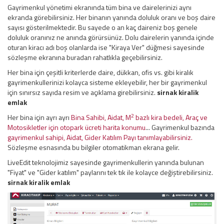
Gayrimenkul yönetimi ekranında tüm bina ve dairelerinizi aynı
ekranda görebilirsiniz. Her binanın yanında doluluk oranı ve boş daire
sayısı gösterilmektedir. Bu sayede o an kaç daireniz boş genele
doluluk oranınız ne anında görürsünüz. Dolu dairelerin yanında içinde
oturan kiracı adı boş olanlarda ise "Kiraya Ver" düğmesi sayesinde
sözleşme ekranına buradan rahatlıkla geçebilirsiniz.
Her bina için çeşitli kriterlerde daire, dükkan, ofis vs. gibi kiralık
gayrimenkullerinizi kolayca sisteme ekleyebilir, her bir gayrimenkul
için sınırsız sayıda resim ve açıklama girebilirsiniz.
sirnak kiralik
emlak
2
Her bina için ayrı ayrı
Bina Sahibi, Aidat, M
bazlı kira bedeli, Araç ve
Motosikletler için otopark ücreti harita konumu
... Gayrimenkul bazında
gayrimenkul sahipi, Aidat, Gider Katılım Payı tanımlayabilirsiniz.
Sözleşme esnasında bu bilgiler otomatikman ekrana gelir.
LiveEdit teknolojimiz sayesinde gayrimenkullerin yanında bulunan
"Fiyat" ve "Gider katılım" paylarını tek tık ile kolayce değiştirebilirsiniz.
sirnak kiralik emlak