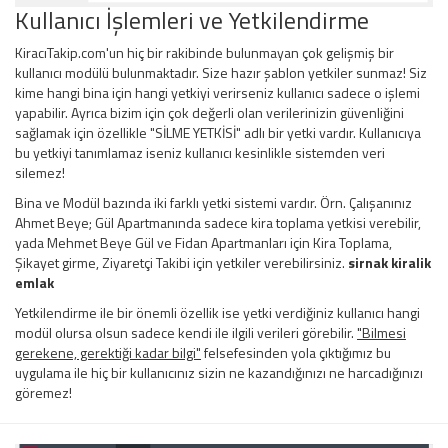
Kullanıcı İşlemleri ve Yetkilendirme
KiracıTakip.com'un hiç bir rakibinde bulunmayan çok gelişmiş bir
kullanıcı modülü bulunmaktadır. Size hazır şablon yetkiler sunmaz! Siz
kime hangi bina için hangi yetkiyi verirseniz kullanıcı sadece o işlemi
yapabilir. Ayrıca bizim için çok değerli olan verilerinizin güvenliğini
sağlamak için özellikle "SİLME YETKİSİ" adlı bir yetki vardır. Kullanıcıya
bu yetkiyi tanımlamaz iseniz kullanıcı kesinlikle sistemden veri
silemez!
Bina ve Modül bazında iki farklı yetki sistemi vardır. Örn. Çalışanınız
Ahmet Beye; Gül Apartmanında sadece kira toplama yetkisi verebilir,
yada Mehmet Beye Gül ve Fidan Apartmanları için Kira Toplama,
Şikayet girme, Ziyaretçi Takibi için yetkiler verebilirsiniz.
sirnak kiralik
emlak
Yetkilendirme ile bir önemli özellik ise yetki verdiğiniz kullanıcı hangi
modül olursa olsun sadece kendi ile ilgili verileri görebilir.
"Bilmesi
gerekene, gerektiği kadar bilgi"
felsefesinden yola çıktığımız bu
uygulama ile hiç bir kullanıcınız sizin ne kazandığınızı ne harcadığınızı
göremez!