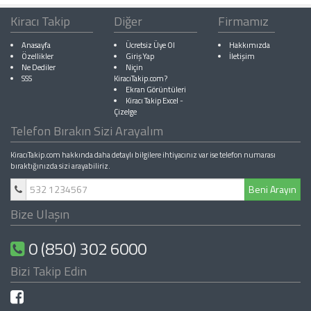
Kiracı Takip
Diğer
Firmamız
Anasayfa
Ücretsiz Üye Ol
Hakkımızda
Özellikler
Giriş Yap
İletişim
Ne Dediler
Niçin
SSS
KiracıTakip.com?
Ekran Görüntüleri
Kiracı Takip Excel
-
Çizelge
Telefon Bırakın Sizi Arayalım
KiracıTakip.com hakkında daha detaylı bilgilere ihtiyacınız var ise telefon numarası
bıraktığınızda sizi arayabiliriz.
Beni Arayın
Bize Ulaşın
0 (850) 302 6000
Bizi Takip Edin