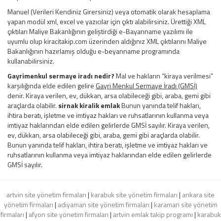
Manuel (Verileri Kendiniz Girersiniz) veya otomatik olarak hesaplama
yapan modül xml, excel ve yazıcılar için çıktı alabilirsiniz. Ürettiği XML
çıktıları Maliye Bakanlığının geliştirdiği e-Bayanname yazılımı ile
uyumlu olup kiracitakip.com üzerinden aldığınız XML çıktılarını Maliye
Bakanlığının hazırlamış olduğu e-beyanname programında
kullanabilirsiniz.
Gayrimenkul sermaye iradı nedir?
Mal ve hakların “kiraya verilmesi”
karşılığında elde edilen gelire
Gayri Menkul Sermaye İradı (GMSİ)
denir. Kiraya verilen, ev, dükkan, arsa olabileceği gibi, araba, gemi gibi
araçlarda olabilir.
sirnak kiralik emlak
Bunun yanında telif hakları,
ihtira beratı, işletme ve imtiyaz hakları ve ruhsatlarının kullanma veya
imtiyaz haklarından elde edilen gelirlerde GMSİ sayılır. Kiraya verilen,
ev, dükkan, arsa olabileceği gibi, araba, gemi gibi araçlarda olabilir.
Bunun yanında telif hakları, ihtira beratı, işletme ve imtiyaz hakları ve
ruhsatlarının kullanma veya imtiyaz haklarından elde edilen gelirlerde
GMSİ sayılır.
artvin site yönetim firmaları
|
karabuk site yönetim firmaları
|
ankara site
yönetim firmaları
|
adiyaman site yönetim firmaları
|
karaman site yönetim
firmaları
|
afyon site yönetim firmaları
|
artvin emlak takip programı
|
karabuk