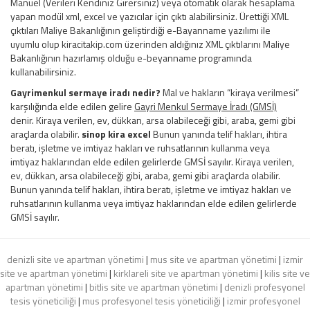
Manuel (Verileri Kendiniz Girersiniz) veya otomatik olarak hesaplama
yapan modül xml, excel ve yazıcılar için çıktı alabilirsiniz. Ürettiği XML
çıktıları Maliye Bakanlığının geliştirdiği e-Bayanname yazılımı ile
uyumlu olup kiracitakip.com üzerinden aldığınız XML çıktılarını Maliye
Bakanlığının hazırlamış olduğu e-beyanname programında
kullanabilirsiniz.
Gayrimenkul sermaye iradı nedir?
Mal ve hakların “kiraya verilmesi”
karşılığında elde edilen gelire
Gayri Menkul Sermaye İradı (GMSİ)
denir. Kiraya verilen, ev, dükkan, arsa olabileceği gibi, araba, gemi gibi
araçlarda olabilir.
sinop kira excel
Bunun yanında telif hakları, ihtira
beratı, işletme ve imtiyaz hakları ve ruhsatlarının kullanma veya
imtiyaz haklarından elde edilen gelirlerde GMSİ sayılır. Kiraya verilen,
ev, dükkan, arsa olabileceği gibi, araba, gemi gibi araçlarda olabilir.
Bunun yanında telif hakları, ihtira beratı, işletme ve imtiyaz hakları ve
ruhsatlarının kullanma veya imtiyaz haklarından elde edilen gelirlerde
GMSİ sayılır.
denizli site ve apartman yönetimi
|
mus site ve apartman yönetimi
|
izmir
site ve apartman yönetimi
|
kirklareli site ve apartman yönetimi
|
kilis site ve
apartman yönetimi
|
bitlis site ve apartman yönetimi
|
denizli profesyonel
tesis yöneticiliği
|
mus profesyonel tesis yöneticiliği
|
izmir profesyonel