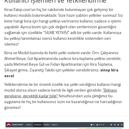
Kullanıcı İşlemleri ve Yetkilendirme
KiracıTakip.com'un hiç bir rakibinde bulunmayan çok gelişmiş bir
kullanıcı modülü bulunmaktadır. Size hazır şablon yetkiler sunmaz! Siz
kime hangi bina için hangi yetkiyi verirseniz kullanıcı sadece o işlemi
yapabilir. Ayrıca bizim için çok değerli olan verilerinizin güvenliğini
sağlamak için özellikle "SİLME YETKİSİ" adlı bir yetki vardır. Kullanıcıya
bu yetkiyi tanımlamaz iseniz kullanıcı kesinlikle sistemden veri
silemez!
Bina ve Modül bazında iki farklı yetki sistemi vardır. Örn. Çalışanınız
Ahmet Beye; Gül Apartmanında sadece kira toplama yetkisi verebilir,
yada Mehmet Beye Gül ve Fidan Apartmanları için Kira Toplama,
Şikayet girme, Ziyaretçi Takibi için yetkiler verebilirsiniz.
sinop kira
excel
Yetkilendirme ile bir önemli özellik ise yetki verdiğiniz kullanıcı hangi
modül olursa olsun sadece kendi ile ilgili verileri görebilir.
"Bilmesi
gerekene, gerektiği kadar bilgi"
felsefesinden yola çıktığımız bu
uygulama ile hiç bir kullanıcınız sizin ne kazandığınızı ne harcadığınızı
göremez!