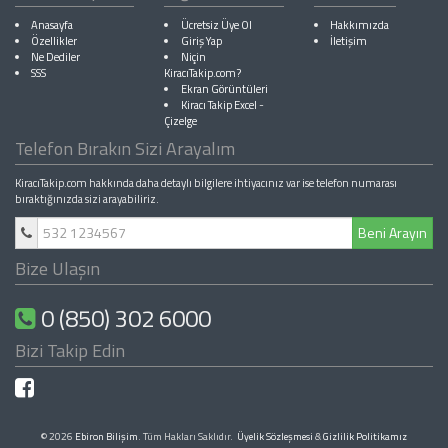
Anasayfa
Ücretsiz Üye Ol
Hakkımızda
Özellikler
Giriş Yap
İletişim
Ne Dediler
Niçin
SSS
KiracıTakip.com?
Ekran Görüntüleri
Kiracı Takip Excel
-
Çizelge
Telefon Bırakın Sizi Arayalım
KiracıTakip.com hakkında daha detaylı bilgilere ihtiyacınız var ise telefon numarası
bıraktığınızda sizi arayabiliriz.
Beni Arayın
Bize Ulaşın
0 (850) 302 6000
Bizi Takip Edin
© 2026
Ebiron Bilişim
. Tüm Hakları Saklıdır.
Üyelik Sözleşmesi
&
Gizlilik Politikamız