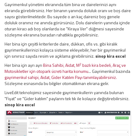
Gayrimenkul yönetimi ekranında tüm bina ve dairelerinizi aynı
ekranda görebilirsiniz. Her binanın yanında doluluk oranı ve boş daire
sayısı gösterilmektedir. Bu sayede o an kaç daireniz boş genele
doluluk oranınız ne anında görürsünüz. Dolu dairelerin yanında içinde
oturan kiracı adı boş olanlarda ise "Kiraya Ver" düğmesi sayesinde
sözleşme ekranına buradan rahatlıkla geçebilirsiniz.
Her bina için çeşitli kriterlerde daire, dükkan, ofis vs. gibi kiralık
gayrimenkullerinizi kolayca sisteme ekleyebilir, her bir gayrimenkul
için sınırsız sayıda resim ve açıklama girebilirsiniz.
sinop kira excel
2
Her bina için ayrı ayrı
Bina Sahibi, Aidat, M
bazlı kira bedeli, Araç ve
Motosikletler için otopark ücreti harita konumu
... Gayrimenkul bazında
gayrimenkul sahipi, Aidat, Gider Katılım Payı tanımlayabilirsiniz.
Sözleşme esnasında bu bilgiler otomatikman ekrana gelir.
LiveEdit teknolojimiz sayesinde gayrimenkullerin yanında bulunan
"Fiyat" ve "Gider katılım" paylarını tek tık ile kolayce değiştirebilirsiniz.
sinop kira excel