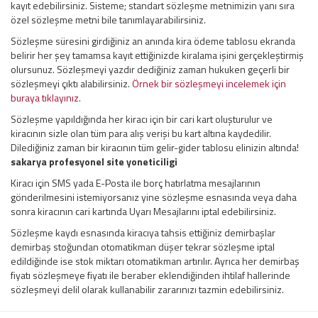
kayıt edebilirsiniz. Sisteme; standart sözleşme metnimizin yanı sıra
özel sözleşme metni bile tanımlayarabilirsiniz.
Sözleşme süresini girdiğiniz an anında kira ödeme tablosu ekranda
belirir her şey tamamsa kayıt ettiğinizde kiralama işini gerçekleştirmiş
olursunuz. Sözleşmeyi yazdır dediğiniz zaman hukuken geçerli bir
sözleşmeyi çıktı alabilirsiniz.
Örnek bir sözleşmeyi incelemek için
buraya tıklayınız.
Sözleşme yapıldığında her kiracı için bir cari kart oluşturulur ve
kiracının sizle olan tüm para alış verişi bu kart altına kaydedilir.
Dilediğiniz zaman bir kiracının tüm gelir-gider tablosu elinizin altında!
sakarya profesyonel site yoneticiligi
Kiracı için SMS yada E-Posta ile borç hatırlatma mesajlarının
gönderilmesini istemiyorsanız yine sözleşme esnasında veya daha
sonra kiracının cari kartında Uyarı Mesajlarını iptal edebilirsiniz.
Sözleşme kaydı esnasında kiracıya tahsis ettiğiniz demirbaşlar
demirbaş stoğundan otomatikman düşer tekrar sözleşme iptal
edildiğinde ise stok miktarı otomatikman artırılır. Ayrıca her demirbaş
fiyatı sözleşmeye fiyatı ile beraber eklendiğinden ihtilaf hallerinde
sözleşmeyi delil olarak kullanabilir zararınızı tazmin edebilirsiniz.