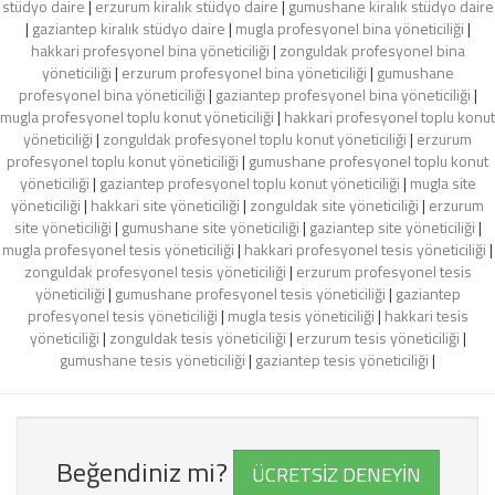
stüdyo daire
|
erzurum kiralık stüdyo daire
|
gumushane kiralık stüdyo daire
|
gaziantep kiralık stüdyo daire
|
mugla profesyonel bina yöneticiliği
|
hakkari profesyonel bina yöneticiliği
|
zonguldak profesyonel bina
yöneticiliği
|
erzurum profesyonel bina yöneticiliği
|
gumushane
profesyonel bina yöneticiliği
|
gaziantep profesyonel bina yöneticiliği
|
mugla profesyonel toplu konut yöneticiliği
|
hakkari profesyonel toplu konut
yöneticiliği
|
zonguldak profesyonel toplu konut yöneticiliği
|
erzurum
profesyonel toplu konut yöneticiliği
|
gumushane profesyonel toplu konut
yöneticiliği
|
gaziantep profesyonel toplu konut yöneticiliği
|
mugla site
yöneticiliği
|
hakkari site yöneticiliği
|
zonguldak site yöneticiliği
|
erzurum
site yöneticiliği
|
gumushane site yöneticiliği
|
gaziantep site yöneticiliği
|
mugla profesyonel tesis yöneticiliği
|
hakkari profesyonel tesis yöneticiliği
|
zonguldak profesyonel tesis yöneticiliği
|
erzurum profesyonel tesis
yöneticiliği
|
gumushane profesyonel tesis yöneticiliği
|
gaziantep
profesyonel tesis yöneticiliği
|
mugla tesis yöneticiliği
|
hakkari tesis
yöneticiliği
|
zonguldak tesis yöneticiliği
|
erzurum tesis yöneticiliği
|
gumushane tesis yöneticiliği
|
gaziantep tesis yöneticiliği
|
Beğendiniz mi?
ÜCRETSİZ DENEYİN