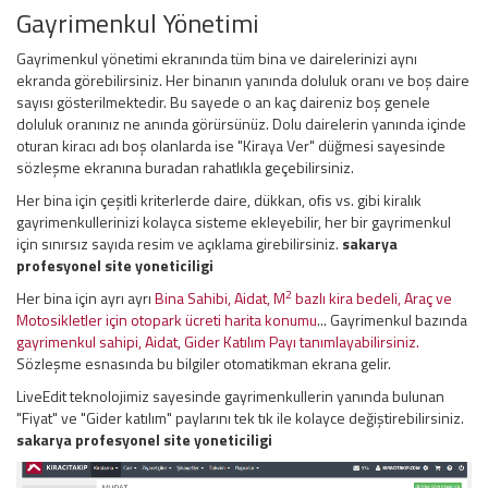
Gayrimenkul Yönetimi
Gayrimenkul yönetimi ekranında tüm bina ve dairelerinizi aynı
ekranda görebilirsiniz. Her binanın yanında doluluk oranı ve boş daire
sayısı gösterilmektedir. Bu sayede o an kaç daireniz boş genele
doluluk oranınız ne anında görürsünüz. Dolu dairelerin yanında içinde
oturan kiracı adı boş olanlarda ise "Kiraya Ver" düğmesi sayesinde
sözleşme ekranına buradan rahatlıkla geçebilirsiniz.
Her bina için çeşitli kriterlerde daire, dükkan, ofis vs. gibi kiralık
gayrimenkullerinizi kolayca sisteme ekleyebilir, her bir gayrimenkul
için sınırsız sayıda resim ve açıklama girebilirsiniz.
sakarya
profesyonel site yoneticiligi
2
Her bina için ayrı ayrı
Bina Sahibi, Aidat, M
bazlı kira bedeli, Araç ve
Motosikletler için otopark ücreti harita konumu
... Gayrimenkul bazında
gayrimenkul sahipi, Aidat, Gider Katılım Payı tanımlayabilirsiniz.
Sözleşme esnasında bu bilgiler otomatikman ekrana gelir.
LiveEdit teknolojimiz sayesinde gayrimenkullerin yanında bulunan
"Fiyat" ve "Gider katılım" paylarını tek tık ile kolayce değiştirebilirsiniz.
sakarya profesyonel site yoneticiligi