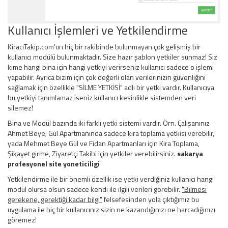
Kullanıcı İşlemleri ve Yetkilendirme
KiracıTakip.com'un hiç bir rakibinde bulunmayan çok gelişmiş bir
kullanıcı modülü bulunmaktadır. Size hazır şablon yetkiler sunmaz! Siz
kime hangi bina için hangi yetkiyi verirseniz kullanıcı sadece o işlemi
yapabilir. Ayrıca bizim için çok değerli olan verilerinizin güvenliğini
sağlamak için özellikle "SİLME YETKİSİ" adlı bir yetki vardır. Kullanıcıya
bu yetkiyi tanımlamaz iseniz kullanıcı kesinlikle sistemden veri
silemez!
Bina ve Modül bazında iki farklı yetki sistemi vardır. Örn. Çalışanınız
Ahmet Beye; Gül Apartmanında sadece kira toplama yetkisi verebilir,
yada Mehmet Beye Gül ve Fidan Apartmanları için Kira Toplama,
Şikayet girme, Ziyaretçi Takibi için yetkiler verebilirsiniz.
sakarya
profesyonel site yoneticiligi
Yetkilendirme ile bir önemli özellik ise yetki verdiğiniz kullanıcı hangi
modül olursa olsun sadece kendi ile ilgili verileri görebilir.
"Bilmesi
gerekene, gerektiği kadar bilgi"
felsefesinden yola çıktığımız bu
uygulama ile hiç bir kullanıcınız sizin ne kazandığınızı ne harcadığınızı
göremez!