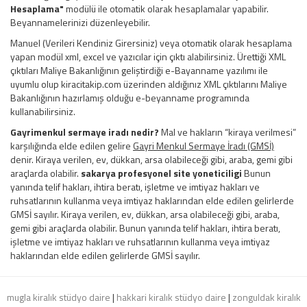
Hesaplama"
modülü ile otomatik olarak hesaplamalar yapabilir.
Beyannamelerinizi düzenleyebilir.
Manuel (Verileri Kendiniz Girersiniz) veya otomatik olarak hesaplama
yapan modül xml, excel ve yazıcılar için çıktı alabilirsiniz. Ürettiği XML
çıktıları Maliye Bakanlığının geliştirdiği e-Bayanname yazılımı ile
uyumlu olup kiracitakip.com üzerinden aldığınız XML çıktılarını Maliye
Bakanlığının hazırlamış olduğu e-beyanname programında
kullanabilirsiniz.
Gayrimenkul sermaye iradı nedir?
Mal ve hakların “kiraya verilmesi”
karşılığında elde edilen gelire
Gayri Menkul Sermaye İradı (GMSİ)
denir. Kiraya verilen, ev, dükkan, arsa olabileceği gibi, araba, gemi gibi
araçlarda olabilir.
sakarya profesyonel site yoneticiligi
Bunun
yanında telif hakları, ihtira beratı, işletme ve imtiyaz hakları ve
ruhsatlarının kullanma veya imtiyaz haklarından elde edilen gelirlerde
GMSİ sayılır. Kiraya verilen, ev, dükkan, arsa olabileceği gibi, araba,
gemi gibi araçlarda olabilir. Bunun yanında telif hakları, ihtira beratı,
işletme ve imtiyaz hakları ve ruhsatlarının kullanma veya imtiyaz
haklarından elde edilen gelirlerde GMSİ sayılır.
mugla kiralık stüdyo daire
|
hakkari kiralık stüdyo daire
|
zonguldak kiralık