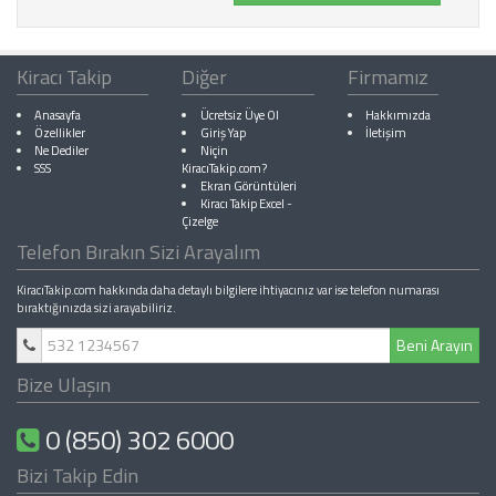
Kiracı Takip
Diğer
Firmamız
Anasayfa
Ücretsiz Üye Ol
Hakkımızda
Özellikler
Giriş Yap
İletişim
Ne Dediler
Niçin
SSS
KiracıTakip.com?
Ekran Görüntüleri
Kiracı Takip Excel
-
Çizelge
Telefon Bırakın Sizi Arayalım
KiracıTakip.com hakkında daha detaylı bilgilere ihtiyacınız var ise telefon numarası
bıraktığınızda sizi arayabiliriz.
Beni Arayın
Bize Ulaşın
0 (850) 302 6000
Bizi Takip Edin