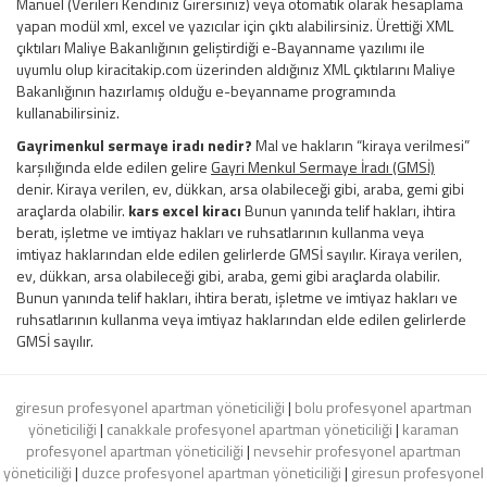
Manuel (Verileri Kendiniz Girersiniz) veya otomatik olarak hesaplama
yapan modül xml, excel ve yazıcılar için çıktı alabilirsiniz. Ürettiği XML
çıktıları Maliye Bakanlığının geliştirdiği e-Bayanname yazılımı ile
uyumlu olup kiracitakip.com üzerinden aldığınız XML çıktılarını Maliye
Bakanlığının hazırlamış olduğu e-beyanname programında
kullanabilirsiniz.
Gayrimenkul sermaye iradı nedir?
Mal ve hakların “kiraya verilmesi”
karşılığında elde edilen gelire
Gayri Menkul Sermaye İradı (GMSİ)
denir. Kiraya verilen, ev, dükkan, arsa olabileceği gibi, araba, gemi gibi
araçlarda olabilir.
kars excel kiracı
Bunun yanında telif hakları, ihtira
beratı, işletme ve imtiyaz hakları ve ruhsatlarının kullanma veya
imtiyaz haklarından elde edilen gelirlerde GMSİ sayılır. Kiraya verilen,
ev, dükkan, arsa olabileceği gibi, araba, gemi gibi araçlarda olabilir.
Bunun yanında telif hakları, ihtira beratı, işletme ve imtiyaz hakları ve
ruhsatlarının kullanma veya imtiyaz haklarından elde edilen gelirlerde
GMSİ sayılır.
giresun profesyonel apartman yöneticiliği
|
bolu profesyonel apartman
yöneticiliği
|
canakkale profesyonel apartman yöneticiliği
|
karaman
profesyonel apartman yöneticiliği
|
nevsehir profesyonel apartman
yöneticiliği
|
duzce profesyonel apartman yöneticiliği
|
giresun profesyonel