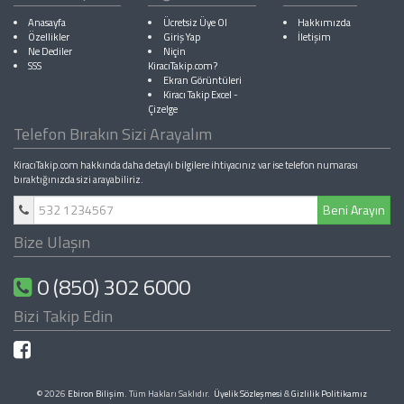
Anasayfa
Ücretsiz Üye Ol
Hakkımızda
Özellikler
Giriş Yap
İletişim
Ne Dediler
Niçin
SSS
KiracıTakip.com?
Ekran Görüntüleri
Kiracı Takip Excel
-
Çizelge
Telefon Bırakın Sizi Arayalım
KiracıTakip.com hakkında daha detaylı bilgilere ihtiyacınız var ise telefon numarası
bıraktığınızda sizi arayabiliriz.
Beni Arayın
Bize Ulaşın
0 (850) 302 6000
Bizi Takip Edin
© 2026
Ebiron Bilişim
. Tüm Hakları Saklıdır.
Üyelik Sözleşmesi
&
Gizlilik Politikamız