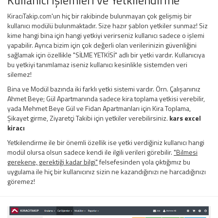
Kullanıcı İşlemleri ve Yetkilendirme
KiracıTakip.com'un hiç bir rakibinde bulunmayan çok gelişmiş bir
kullanıcı modülü bulunmaktadır. Size hazır şablon yetkiler sunmaz! Siz
kime hangi bina için hangi yetkiyi verirseniz kullanıcı sadece o işlemi
yapabilir. Ayrıca bizim için çok değerli olan verilerinizin güvenliğini
sağlamak için özellikle "SİLME YETKİSİ" adlı bir yetki vardır. Kullanıcıya
bu yetkiyi tanımlamaz iseniz kullanıcı kesinlikle sistemden veri
silemez!
Bina ve Modül bazında iki farklı yetki sistemi vardır. Örn. Çalışanınız
Ahmet Beye; Gül Apartmanında sadece kira toplama yetkisi verebilir,
yada Mehmet Beye Gül ve Fidan Apartmanları için Kira Toplama,
Şikayet girme, Ziyaretçi Takibi için yetkiler verebilirsiniz.
kars excel
kiracı
Yetkilendirme ile bir önemli özellik ise yetki verdiğiniz kullanıcı hangi
modül olursa olsun sadece kendi ile ilgili verileri görebilir.
"Bilmesi
gerekene, gerektiği kadar bilgi"
felsefesinden yola çıktığımız bu
uygulama ile hiç bir kullanıcınız sizin ne kazandığınızı ne harcadığınızı
göremez!