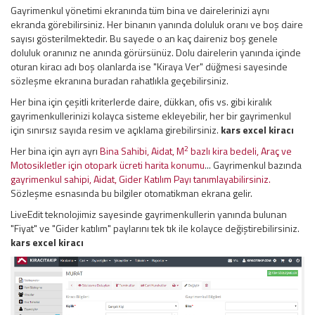
Gayrimenkul yönetimi ekranında tüm bina ve dairelerinizi aynı
ekranda görebilirsiniz. Her binanın yanında doluluk oranı ve boş daire
sayısı gösterilmektedir. Bu sayede o an kaç daireniz boş genele
doluluk oranınız ne anında görürsünüz. Dolu dairelerin yanında içinde
oturan kiracı adı boş olanlarda ise "Kiraya Ver" düğmesi sayesinde
sözleşme ekranına buradan rahatlıkla geçebilirsiniz.
Her bina için çeşitli kriterlerde daire, dükkan, ofis vs. gibi kiralık
gayrimenkullerinizi kolayca sisteme ekleyebilir, her bir gayrimenkul
için sınırsız sayıda resim ve açıklama girebilirsiniz.
kars excel kiracı
2
Her bina için ayrı ayrı
Bina Sahibi, Aidat, M
bazlı kira bedeli, Araç ve
Motosikletler için otopark ücreti harita konumu
... Gayrimenkul bazında
gayrimenkul sahipi, Aidat, Gider Katılım Payı tanımlayabilirsiniz.
Sözleşme esnasında bu bilgiler otomatikman ekrana gelir.
LiveEdit teknolojimiz sayesinde gayrimenkullerin yanında bulunan
"Fiyat" ve "Gider katılım" paylarını tek tık ile kolayce değiştirebilirsiniz.
kars excel kiracı