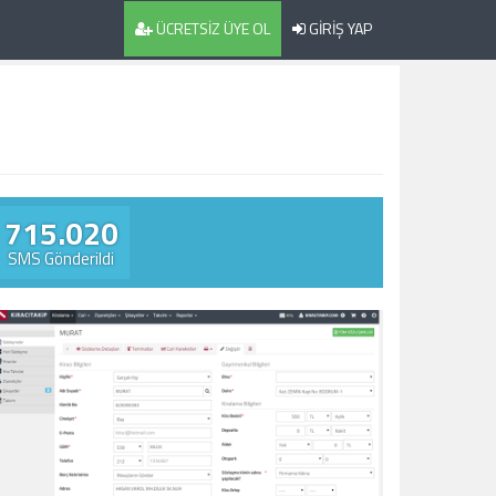
ÜCRETSİZ ÜYE OL
GİRİŞ YAP
715.020
SMS Gönderildi