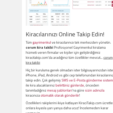
Kiracılarınızı Online Takip Edin!
Tüm
gayrimenkul
ve kiracılarınızı tek merkezden yönetin.
corum kira takibi
Profosyonel Gayrimenkul kiralama
hizmeti veren firmalar ve kişiler için geliştirdiğimiz
kiracitakip.com'da aradığınız tüm özellikler mevcut...
corum
kira takibi
Hiç bir kuruluma gerek olmadan ister bilgisayarınızdan iste
iPhone, iPad, Android vs gibi cep telefonundan kiracılarını
takip edin. Çok gelişmiş
SMS ve E-Posta gönderme sistem
ile kira alacaklarınız
belirttiniz günlerde
, önceden
tanımladığınız
mesaj şablonları
'na göre
sizin adınızla
kiracınıza
otomatik olarak gönderilir
!
Özellikleri rakiplerini ikiye katlayan KiraciTakip.com ücretle
onlara kıyasla yarı yarıya daha ucuz! İncelemeden karar
vermeyin.