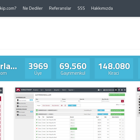
Takip.com?
Ne Dediler
Referanslar
SSS
Hakkımızda
la...
3969
69.560
148.080
.com
Üye
Gayrimenkul
Kiraci