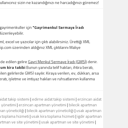
kullanıcınız sizin ne kazandığınızı ne harcadığınızı göremez!
 gayrimenkuller için
"Gayrimenkul Sermaye İradı
üzenleyebilir.
xcel ve yazıcılar için çıktı alabilirsiniz. Ürettiği XML
kip.com üzerinden aldığınız XML çıktılarını Maliye
lde edilen gelire
Gayri Menkul Sermaye İradı (GMSİ)
denir.
um kira takibi
Bunun yanında telif hakları, ihtira beratı,
en gelirlerde GMSİ sayılır. Kiraya verilen, ev, dükkan, arsa
 beratı, işletme ve imtiyaz hakları ve ruhsatlarının kullanma
aidat takip sistemi
|
edirne aidat takip sistemi
|
erzincan aidat
 yönetimi
|
erzincan apartman yönetimi
|
bilecik apartman
an yöneticiliği
|
bilecik apartman yöneticiliği
|
usak apartman
ra toplama hizmeti
|
usak kira toplama hizmeti
|
igdir apartman
artman ve site yönetimi
|
usak apartman ve site yönetimi
|