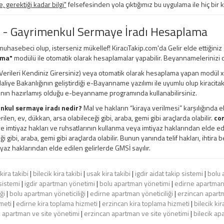
 gerektiği kadar bilgi"
felsefesinden yola çıktığımız bu uygulama ile hiç bir 
 - Gayrimenkul Sermaye İradı Hesaplama
 muhasebeci olup, isterseniz mükellef! KiracıTakip.com'da Gelir elde ettiğiniz
ama"
modülü ile otomatik olarak hesaplamalar yapabilir. Beyannamelerinizi d
erileri Kendiniz Girersiniz) veya otomatik olarak hesaplama yapan modül xml, e
 Maliye Bakanlığının geliştirdiği e-Bayanname yazılımı ile uyumlu olup kiracita
ının hazırlamış olduğu e-beyanname programında kullanabilirsiniz.
nkul sermaye iradı nedir?
Mal ve hakların “kiraya verilmesi” karşılığında e
rilen, ev, dükkan, arsa olabileceği gibi, araba, gemi gibi araçlarda olabilir.
cor
e imtiyaz hakları ve ruhsatlarının kullanma veya imtiyaz haklarından elde edil
ği gibi, araba, gemi gibi araçlarda olabilir. Bunun yanında telif hakları, ihtira
yaz haklarından elde edilen gelirlerde GMSİ sayılır.
kira takibi
|
bilecik kira takibi
|
usak kira takibi
|
igdir aidat takip sistemi
|
bolu 
sistemi
|
igdir apartman yönetimi
|
bolu apartman yönetimi
|
edirne apartman
ği
|
bolu apartman yöneticiliği
|
edirne apartman yöneticiliği
|
erzincan apartm
meti
|
edirne kira toplama hizmeti
|
erzincan kira toplama hizmeti
|
bilecik ki
 apartman ve site yönetimi
|
erzincan apartman ve site yönetimi
|
bilecik ap