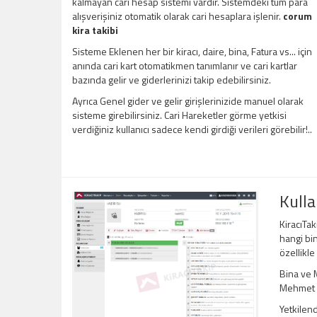
kalmayan cari hesap sistemi vardır. Sistemdeki tüm para
alışverişiniz otomatik olarak cari hesaplara işlenir.
corum
kira takibi
Sisteme Eklenen her bir kiracı, daire, bina, Fatura vs... için
anında cari kart otomatikmen tanımlanır ve cari kartlar
bazında gelir ve giderlerinizi takip edebilirsiniz.
Ayrıca Genel gider ve gelir girişlerinizide manuel olarak
sisteme girebilirsiniz. Cari Hareketler görme yetkisi
verdiğiniz kullanıcı sadece kendi girdiği verileri görebilir!..
Kulla
KiracıTak
hangi bin
özellikle
Bina ve M
Mehmet Be
Yetkilend