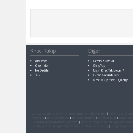
Kiracı Takip
Diğer
Anasayfa
Ücretsiz Üye Ol
Özellikler
Giriş Yap
Ne Dediler
Niçin KiracıTakip.com?
SSS
Ekran Görüntüleri
Kiracı Takip Excel
-
Çizelge
van apartman site yönetimi
|
nigde apartman site yönetimi
|
hakkari apartman s
yöneticisi
|
agri site yöneticisi
|
igdir site yöneticisi
|
van aidat takip
|
nigde aidat
yönetimi
|
agri apartman yönetimi
|
igdir apartman yönetimi
|
van profesyonel
konut yöneticiliği
|
igdir profesyonel toplu konut yöneticiliği
|
van profesyonel a