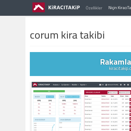
Niçin Kiracı
Özellikler
corum kira takibi
Rakamlar
kiracitakip