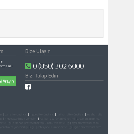
ım
Bize Ulaşın
re
0 (850) 302 6000
nızda sizi
Bizi Takip Edin
i Arayın
mi
|
van site yöneticisi
|
nigde site yöneticisi
|
hakkari site yöneticisi
|
ardahan site
mi
|
nigde apartman yönetimi
|
hakkari apartman yönetimi
|
ardahan apartman
eticiliği
|
ardahan profesyonel toplu konut yöneticiliği
|
agri profesyonel toplu
yonel avm yöneticiliği
|
agri profesyonel avm yöneticiliği
|
igdir profesyonel avm