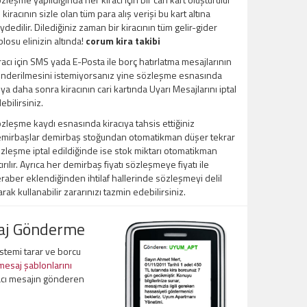
 kiracının sizle olan tüm para alış verişi bu kart altına
ydedilir. Dilediğiniz zaman bir kiracının tüm gelir-gider
blosu elinizin altında!
corum kira takibi
racı için SMS yada E-Posta ile borç hatırlatma mesajlarının
nderilmesini istemiyorsanız yine sözleşme esnasında
ya daha sonra kiracının cari kartında Uyarı Mesajlarını iptal
ebilirsiniz.
zleşme kaydı esnasında kiracıya tahsis ettiğiniz
mirbaşlar demirbaş stoğundan otomatikman düşer tekrar
zleşme iptal edildiğinde ise stok miktarı otomatikman
tırılır. Ayrıca her demirbaş fiyatı sözleşmeye fiyatı ile
raber eklendiğinden ihtilaf hallerinde sözleşmeyi delil
arak kullanabilir zararınızı tazmin edebilirsiniz.
saj Gönderme
sistemi tarar ve borcu
 mesaj şablonlarını
acı mesajın gönderen