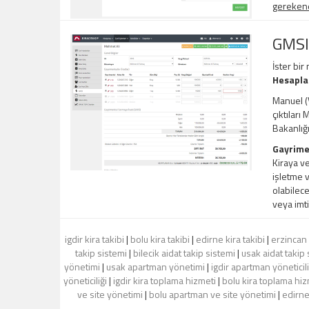
gerekene,
GMSI
İster bir
Hesapl
Manuel (V
çıktıları
Bakanlığ
Gayrime
Kiraya ve
işletme v
olabilece
veya imti
igdir kira takibi
|
bolu kira takibi
|
edirne kira takibi
|
erzincan 
takip sistemi
|
bilecik aidat takip sistemi
|
usak aidat takip 
yönetimi
|
usak apartman yönetimi
|
igdir apartman yöneticili
yöneticiliği
|
igdir kira toplama hizmeti
|
bolu kira toplama hiz
ve site yönetimi
|
bolu apartman ve site yönetimi
|
edirne