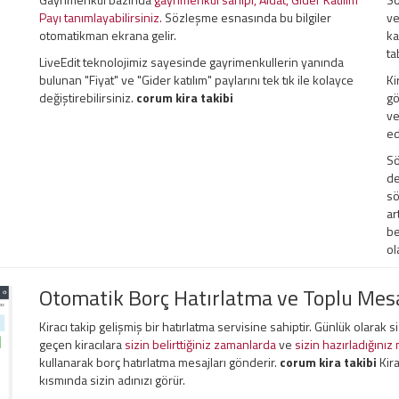
Payı tanımlayabilirsiniz.
Sözleşme esnasında bu bilgiler
ve
otomatikman ekrana gelir.
ka
ta
LiveEdit teknolojimiz sayesinde gayrimenkullerin yanında
bulunan "Fiyat" ve "Gider katılım" paylarını tek tık ile kolayce
Ki
değiştirebilirsiniz.
corum kira takibi
gö
ve
ed
Sö
de
sö
ar
be
ol
Otomatik Borç Hatırlatma ve Toplu Me
Kiracı takip gelişmiş bir hatırlatma servisine sahiptir. Günlük olarak 
geçen kiracılara
sizin belirttiğiniz zamanlarda
ve
sizin hazırladığınız
kullanarak borç hatırlatma mesajları gönderir.
corum kira takibi
Kir
kısmında sizin adınızı görür.