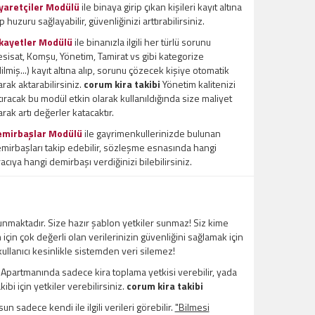
yaretçiler Modülü
ile binaya girip çıkan kişileri kayıt altına
ıp huzuru sağlayabilir, güvenliğinizi arttırabilirsiniz.
kayetler Modülü
ile binanızla ilgili her türlü sorunu
esisat, Komşu, Yönetim, Tamirat vs gibi kategorize
ilmiş...) kayıt altına alıp, sorunu çözecek kişiye otomatik
arak aktarabilirsiniz.
corum kira takibi
Yönetim kalitenizi
tıracak bu modül etkin olarak kullanıldığında size maliyet
arak artı değerler katacaktır.
emirbaşlar Modülü
ile gayrimenkullerinizde bulunan
mirbaşları takip edebilir, sözleşme esnasında hangi
racıya hangi demirbaşı verdiğinizi bilebilirsiniz.
unmaktadır. Size hazır şablon yetkiler sunmaz! Siz kime
m için çok değerli olan verilerinizin güvenliğini sağlamak için
 kullanıcı kesinlikle sistemden veri silemez!
l Apartmanında sadece kira toplama yetkisi verebilir, yada
bi için yetkiler verebilirsiniz.
corum kira takibi
un sadece kendi ile ilgili verileri görebilir.
"Bilmesi