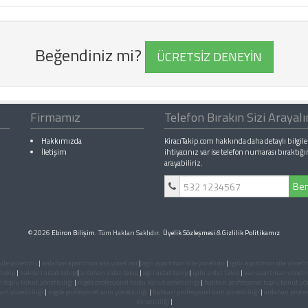
Beğendiniz mi?
ÜCRETSİZ DENEYİN
Firmamız
Telefon Bırakın Sizi Arayal
Hakkımızda
KiracıTakip.com hakkında daha detaylı bilgile
İletişim
ihtiyacınız var ise telefon numarası bıraktığı
arayabiliriz.
Ben
© 2026
Ebiron Bilişim
. Tüm Hakları Saklıdır.
Üyelik Sözleşmesi
&
Gizlilik Politikamız
ite yönetimi
|
ardahan apartman site yönetimi
|
agri apartman site yönetimi
|
igdir apartman site yöneti
 takip
|
hakkari aidat takip
|
ardahan aidat takip
|
agri aidat takip
|
igdir aidat takip
|
van apartman yöneti
 toplu konut yöneticiliği
|
nigde profesyonel toplu konut yöneticiliği
|
hakkari profesyonel toplu konut yön
vm yöneticiliği
|
nigde profesyonel avm yöneticiliği
|
hakkari profesyonel avm yöneticiliği
|
ardahan profes
yöneticiliği
|