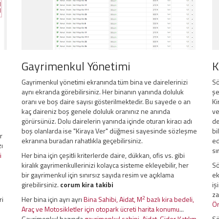
Gayrimenkul Yönetimi
K
Gayrimenkul yönetimi ekranında tüm bina ve dairelerinizi
Sö
aynı ekranda görebilirsiniz. Her binanın yanında doluluk
şe
oranı ve boş daire sayısı gösterilmektedir. Bu sayede o an
Ki
kaç daireniz boş genele doluluk oranınız ne anında
ve
görürsünüz. Dolu dairelerin yanında içinde oturan kiracı adı
de
boş olanlarda ise "Kiraya Ver" düğmesi sayesinde sözleşme
bi
r
ekranına buradan rahatlıkla geçebilirsiniz.
ed
zı
sı
i
Her bina için çeşitli kriterlerde daire, dükkan, ofis vs. gibi
kiralık gayrimenkullerinizi kolayca sisteme ekleyebilir, her
Sö
bir gayrimenkul için sınırsız sayıda resim ve açıklama
ek
girebilirsiniz.
corum kira takibi
iş
za
2
ri
Her bina için ayrı ayrı
Bina Sahibi, Aidat, M
bazlı kira bedeli,
Ör
Araç ve Motosikletler için otopark ücreti harita konumu
...
Gayrimenkul bazında
gayrimenkul sahipi, Aidat, Gider Katılım
Sö