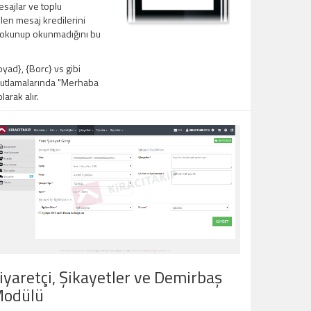
sajlar ve toplu
en mesaj kredilerini
ın okunup okunmadığını bu
ad}, {Borc} vs gibi
 kutlamalarında "Merhaba
arak alır.
iyaretçi, Şikayetler ve Demirbaş
odülü