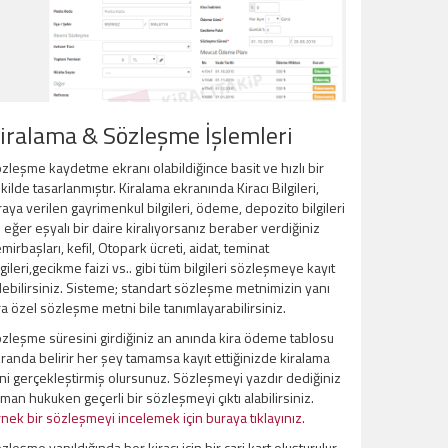
iralama & Sözleşme İşlemleri
zleşme kaydetme ekranı olabildiğince basit ve hızlı bir
kilde tasarlanmıştır. Kiralama ekranında Kiracı Bilgileri,
raya verilen gayrimenkul bilgileri, ödeme, depozito bilgileri
 eğer eşyalı bir daire kiralıyorsanız beraber verdiğiniz
mirbaşları, kefil, Otopark ücreti, aidat, teminat
lgileri,gecikme faizi vs.. gibi tüm bilgileri sözleşmeye kayıt
ebilirsiniz. Sisteme; standart sözleşme metnimizin yanı
ra özel sözleşme metni bile tanımlayarabilirsiniz.
zleşme süresini girdiğiniz an anında kira ödeme tablosu
randa belirir her şey tamamsa kayıt ettiğinizde kiralama
ini gerçekleştirmiş olursunuz. Sözleşmeyi yazdır dediğiniz
man hukuken geçerli bir sözleşmeyi çıktı alabilirsiniz.
nek bir sözleşmeyi incelemek için buraya tıklayınız.
zleşme yapıldığında her kiracı için bir cari kart oluşturulur