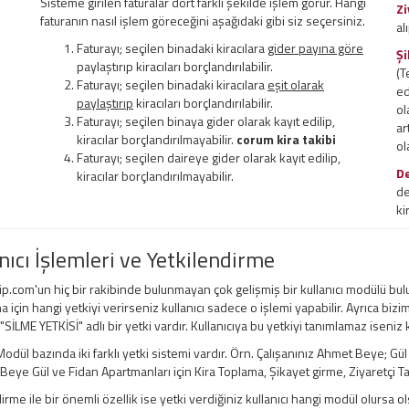
Sisteme girilen faturalar dört farklı şekilde işlem görür. Hangi
Zi
faturanın nasıl işlem göreceğini aşağıdaki gibi siz seçersiniz.
al
Faturayı; seçilen binadaki kiracılara
gider payına göre
Şi
paylaştırıp kiracıları borçlandırılabilir.
(T
Faturayı; seçilen binadaki kiracılara
eşit olarak
ed
paylaştırıp
kiracıları borçlandırılabilir.
ol
Faturayı; seçilen binaya gider olarak kayıt edilip,
ar
kiracılar borçlandırılmayabilir.
corum kira takibi
ol
Faturayı; seçilen daireye gider olarak kayıt edilip,
D
kiracılar borçlandırılmayabilir.
de
ki
nıcı İşlemleri ve Yetkilendirme
ip.com'un hiç bir rakibinde bulunmayan çok gelişmiş bir kullanıcı modülü bul
a için hangi yetkiyi verirseniz kullanıcı sadece o işlemi yapabilir. Ayrıca bizi
 "SİLME YETKİSİ" adlı bir yetki vardır. Kullanıcıya bu yetkiyi tanımlamaz iseniz
odül bazında iki farklı yetki sistemi vardır. Örn. Çalışanınız Ahmet Beye; Gü
ye Gül ve Fidan Apartmanları için Kira Toplama, Şikayet girme, Ziyaretçi Taki
irme ile bir önemli özellik ise yetki verdiğiniz kullanıcı hangi modül olursa ols