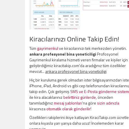
Kiracılarınızı Online Takip Edin!
Tüm
gayrimenkul
ve kiracılarınızı tek merkezden yönetin.
ankara profesyonel bina yoneticiligi
Profosyonel
Gayrimenkul kiralama hizmeti veren firmalar ve kişiler için
geliştirdiğimiz kiracitakip.com'da aradığınız tüm özellikler
mevcut...
ankara profesyonel bina yoneticiligi
Hiç bir kuruluma gerek olmadan ister bilgisayarınızdan iste
iPhone, iPad, Android vs gibi cep telefonundan kiracılarını
takip edin. Çok gelişmiş
SMS ve E-Posta gönderme sistem
ile kira alacaklarınız
belirttiniz günlerde
, önceden
tanımladığınız
mesaj şablonları
'na göre
sizin adınızla
kiracınıza
otomatik olarak gönderilir
!
Özellikleri rakiplerini ikiye katlayan KiraciTakip.com ücretle
onlara kıyasla yarı yarıya daha ucuz! İncelemeden karar
vermeyin.