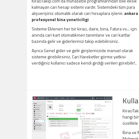
KiracıTakip.com'da muhasebe programlarından bile eksik
kalmayan cari hesap sistemi vardır. Sistemdeki tüm para
alışverişiniz otomatik olarak cari hesaplara işlenir.
ankara
profesyonel bina yoneticiligi
Sisteme Eklenen her bir kiracı, daire, bina, Fatura vs... için
anında cari kart otomatikmen tanımlanır ve cari kartlar
bazında gelir ve giderlerinizi takip edebilirsiniz.
Ayrıca Genel gider ve gelir girişlerinizide manuel olarak
sisteme girebilirsiniz. Cari Hareketler görme yetkisi
verdiğiniz kullanıcı sadece kendi girdiği verileri görebilir!..
Kulla
KiracıTak
hangi bin
özellikle
Bina ve M
Mehmet Be