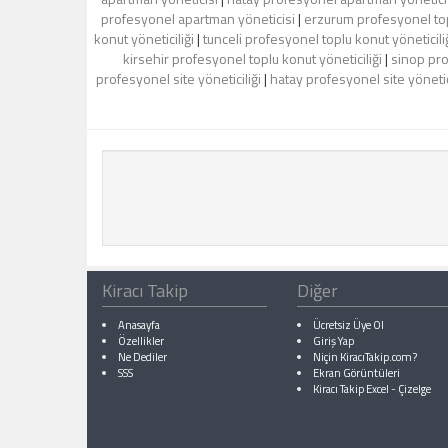
profesyonel apartman yöneticisi
|
erzurum profesyonel topl
konut yöneticiliği
|
tunceli profesyonel toplu konut yöneticili
kirsehir profesyonel toplu konut yöneticiliği
|
sinop pro
profesyonel site yöneticiliği
|
hatay profesyonel site yönetic
Kiracı Takip
Diğer
Anasayfa
Ücretsiz Üye Ol
Özellikler
Giriş Yap
Ne Dediler
Niçin KiracıTakip.com?
SSS
Ekran Görüntüleri
Kiracı Takip Excel
-
Çizelge