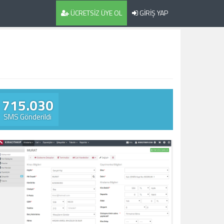
ÜCRETSİZ ÜYE OL
GİRİŞ YAP
715.030
SMS Gönderildi