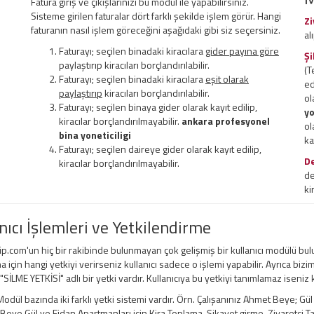
Fatura giriş ve çıkışlarınızı bu modül ile yapabilirsiniz.
Sisteme girilen faturalar dört farklı şekilde işlem görür. Hangi
Zi
faturanın nasıl işlem göreceğini aşağıdaki gibi siz seçersiniz.
al
Faturayı; seçilen binadaki kiracılara
gider payına göre
Şi
paylaştırıp kiracıları borçlandırılabilir.
(T
Faturayı; seçilen binadaki kiracılara
eşit olarak
ed
paylaştırıp
kiracıları borçlandırılabilir.
ol
Faturayı; seçilen binaya gider olarak kayıt edilip,
yo
kiracılar borçlandırılmayabilir.
ankara profesyonel
ol
bina yoneticiligi
ka
Faturayı; seçilen daireye gider olarak kayıt edilip,
D
kiracılar borçlandırılmayabilir.
de
ki
nıcı İşlemleri ve Yetkilendirme
ip.com'un hiç bir rakibinde bulunmayan çok gelişmiş bir kullanıcı modülü bul
a için hangi yetkiyi verirseniz kullanıcı sadece o işlemi yapabilir. Ayrıca bizi
 "SİLME YETKİSİ" adlı bir yetki vardır. Kullanıcıya bu yetkiyi tanımlamaz iseniz
odül bazında iki farklı yetki sistemi vardır. Örn. Çalışanınız Ahmet Beye; Gü
ye Gül ve Fidan Apartmanları için Kira Toplama, Şikayet girme, Ziyaretçi Taki