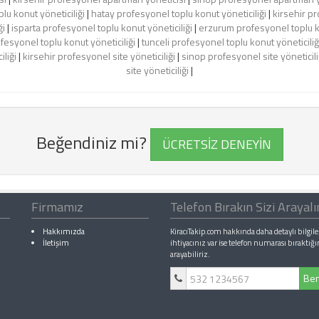
u konut yöneticiliği
|
hatay profesyonel toplu konut yöneticiliği
|
kirsehir pr
ği
|
isparta profesyonel toplu konut yöneticiliği
|
erzurum profesyonel toplu ko
fesyonel toplu konut yöneticiliği
|
tunceli profesyonel toplu konut yöneticiliğ
iliği
|
kirsehir profesyonel site yöneticiliği
|
sinop profesyonel site yöneticili
site yöneticiliği
|
Beğendiniz mi?
ÜCRETSİZ DENEYİN
Firmamız
Telefon Bırakın Sizi Arayal
Hakkımızda
KiracıTakip.com hakkında daha detaylı bilgile
İletişim
ihtiyacınız var ise telefon numarası bıraktığı
arayabiliriz.
Ben