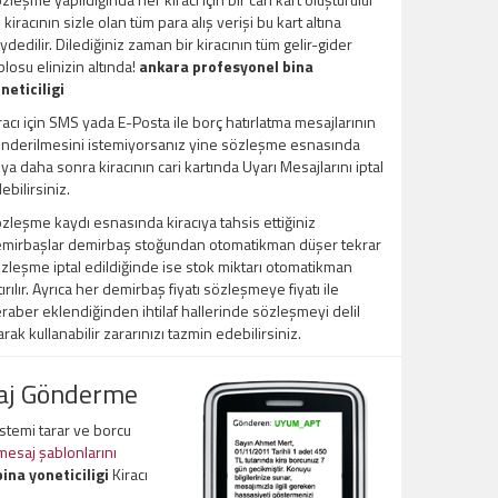
 kiracının sizle olan tüm para alış verişi bu kart altına
ydedilir. Dilediğiniz zaman bir kiracının tüm gelir-gider
blosu elinizin altında!
ankara profesyonel bina
neticiligi
racı için SMS yada E-Posta ile borç hatırlatma mesajlarının
nderilmesini istemiyorsanız yine sözleşme esnasında
ya daha sonra kiracının cari kartında Uyarı Mesajlarını iptal
ebilirsiniz.
zleşme kaydı esnasında kiracıya tahsis ettiğiniz
mirbaşlar demirbaş stoğundan otomatikman düşer tekrar
zleşme iptal edildiğinde ise stok miktarı otomatikman
tırılır. Ayrıca her demirbaş fiyatı sözleşmeye fiyatı ile
raber eklendiğinden ihtilaf hallerinde sözleşmeyi delil
arak kullanabilir zararınızı tazmin edebilirsiniz.
saj Gönderme
sistemi tarar ve borcu
 mesaj şablonlarını
ina yoneticiligi
Kiracı