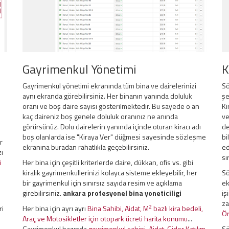
Gayrimenkul Yönetimi
K
Gayrimenkul yönetimi ekranında tüm bina ve dairelerinizi
Sö
aynı ekranda görebilirsiniz. Her binanın yanında doluluk
şe
oranı ve boş daire sayısı gösterilmektedir. Bu sayede o an
Ki
kaç daireniz boş genele doluluk oranınız ne anında
ve
görürsünüz. Dolu dairelerin yanında içinde oturan kiracı adı
de
boş olanlarda ise "Kiraya Ver" düğmesi sayesinde sözleşme
bi
r
ekranına buradan rahatlıkla geçebilirsiniz.
ed
zı
sı
i
Her bina için çeşitli kriterlerde daire, dükkan, ofis vs. gibi
kiralık gayrimenkullerinizi kolayca sisteme ekleyebilir, her
Sö
bir gayrimenkul için sınırsız sayıda resim ve açıklama
ek
girebilirsiniz.
ankara profesyonel bina yoneticiligi
iş
za
2
ri
Her bina için ayrı ayrı
Bina Sahibi, Aidat, M
bazlı kira bedeli,
Ör
Araç ve Motosikletler için otopark ücreti harita konumu
...
Gayrimenkul bazında
gayrimenkul sahipi, Aidat, Gider Katılım
Sö