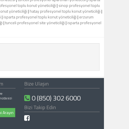
ofesyonel toplu konut yöneticiliği
|
sinop profesyonel toplu
nut yöneticiliği
|
hatay profesyonel toplu konut yöneticiliği
|
i
|
isparta profesyonel toplu konut yöneticiliği
|
erzurum
ği
|
tunceli profesyonel site yöneticiliği
|
isparta profesyonel
ım
Bize Ulaşın
re
0 (850) 302 6000
nızda sizi
Bizi Takip Edin
i Arayın