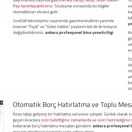
Payı tanımlayabilirsiniz.
Sözleşme esnasında bu bilgiler
ve
otomatikman ekrana gelir.
ka
ta
LiveEdit teknolojimiz sayesinde gayrimenkullerin yanında
yo
bulunan "Fiyat" ve "Gider katılım" paylarını tek tık ile kolayce
değiştirebilirsiniz.
ankara profesyonel bina yoneticiligi
Ki
gö
ve
ed
Sö
de
sö
ar
be
ol
Otomatik Borç Hatırlatma ve Toplu Me
Kiracı takip gelişmiş bir hatırlatma servisine sahiptir. Günlük olarak 
geçen kiracılara
sizin belirttiğiniz zamanlarda
ve
sizin hazırladığınız
kullanarak borç hatırlatma mesajları gönderir.
ankara profesyonel b
mesajın gönderen kısmında sizin adınızı görür.