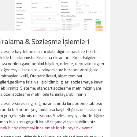
iralama & Sözleşme İşlemleri
zleşme kaydetme ekranı olabildiğince basit ve hızlı bir
kilde tasarlanmıştır. Kiralama ekranında Kiracı Bilgileri,
raya verilen gayrimenkul bilgileri, ödeme, depozito bilgileri
 eğer eşyalı bir daire kiralıyorsanız beraber verdiğiniz
mirbaşları, kefil, Otopark ücreti, aidat, teminat
lgileri,gecikme faizi vs.. gibi tüm bilgileri sözleşmeye kayıt
ebilirsiniz. Sisteme; standart sözleşme metnimizin yanı
ra özel sözleşme metni bile tanımlayarabilirsiniz.
zleşme süresini girdiğiniz an anında kira ödeme tablosu
randa belirir her şey tamamsa kayıt ettiğinizde kiralama
ini gerçekleştirmiş olursunuz. Sözleşmeyi yazdır dediğiniz
man hukuken geçerli bir sözleşmeyi çıktı alabilirsiniz.
nek bir sözleşmeyi incelemek için buraya tıklayınız.
zleşme yapıldığında her kiracı için bir cari kart oluşturulur