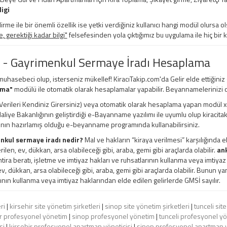
ligi
irme ile bir önemli özellik ise yetki verdiğiniz kullanıcı hangi modül olursa ols
 gerektiği kadar bilgi"
felsefesinden yola çıktığımız bu uygulama ile hiç bir 
 - Gayrimenkul Sermaye İradı Hesaplama
 muhasebeci olup, isterseniz mükellef! KiracıTakip.com'da Gelir elde ettiğiniz
ama"
modülü ile otomatik olarak hesaplamalar yapabilir. Beyannamelerinizi d
erileri Kendiniz Girersiniz) veya otomatik olarak hesaplama yapan modül xml, e
 Maliye Bakanlığının geliştirdiği e-Bayanname yazılımı ile uyumlu olup kiracita
ının hazırlamış olduğu e-beyanname programında kullanabilirsiniz.
nkul sermaye iradı nedir?
Mal ve hakların “kiraya verilmesi” karşılığında e
rilen, ev, dükkan, arsa olabileceği gibi, araba, gemi gibi araçlarda olabilir.
ank
ihtira beratı, işletme ve imtiyaz hakları ve ruhsatlarının kullanma veya imtiya
ev, dükkan, arsa olabileceği gibi, araba, gemi gibi araçlarda olabilir. Bunun yanı
ının kullanma veya imtiyaz haklarından elde edilen gelirlerde GMSİ sayılır.
ri
|
kirsehir site yönetim şirketleri
|
sinop site yönetim şirketleri
|
tunceli sit
ir profesyonel yönetim
|
sinop profesyonel yönetim
|
tunceli profesyonel y
si
|
kirsehir profesyonel apartman yöneticisi
|
sinop profesyonel apartman y