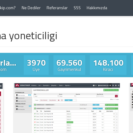
Takip.com?
Ne Dediler
Referanslar
SSS
Hakkımızda
 yoneticiligi
la...
3970
69.560
148.100
.com
Üye
Gayrimenkul
Kiraci