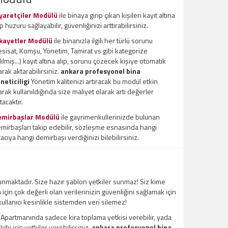
yaretçiler Modülü
ile binaya girip çıkan kişileri kayıt altına
ıp huzuru sağlayabilir, güvenliğinizi arttırabilirsiniz.
kayetler Modülü
ile binanızla ilgili her türlü sorunu
esisat, Komşu, Yönetim, Tamirat vs gibi kategorize
ilmiş...) kayıt altına alıp, sorunu çözecek kişiye otomatik
arak aktarabilirsiniz.
ankara profesyonel bina
neticiligi
Yönetim kalitenizi artıracak bu modül etkin
arak kullanıldığında size maliyet olarak artı değerler
tacaktır.
emirbaşlar Modülü
ile gayrimenkullerinizde bulunan
mirbaşları takip edebilir, sözleşme esnasında hangi
racıya hangi demirbaşı verdiğinizi bilebilirsiniz.
unmaktadır. Size hazır şablon yetkiler sunmaz! Siz kime
m için çok değerli olan verilerinizin güvenliğini sağlamak için
 kullanıcı kesinlikle sistemden veri silemez!
l Apartmanında sadece kira toplama yetkisi verebilir, yada
bi için yetkiler verebilirsiniz.
ankara profesyonel bina