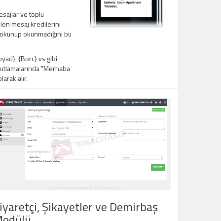
sajlar ve toplu
en mesaj kredilerini
ın okunup okunmadığını bu
ad}, {Borc} vs gibi
 kutlamalarında "Merhaba
arak alır.
iyaretçi, Şikayetler ve Demirbaş
odülü