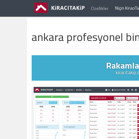
Niçin Kiracı
Özellikler
ankara profesyonel bina
Rakamlar
kiracitakip