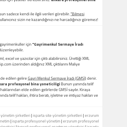
un sadece kendi ile ilgili verileri görebilir.
"Bilmesi
kullanıcınız sizin ne kazandığınızı ne harcadığınızı göremez!
 gayrimenkuller için
"Gayrimenkul Sermaye İradı
üzenleyebilir.
xcel ve yazıcılar için çıktı alabilirsiniz. Ürettiği XML
kip.com üzerinden aldığınız XML çıktılarını Maliye
lde edilen gelire
Gayri Menkul Sermaye İradı (GMSİ)
denir.
ara profesyonel bina yoneticiligi
Bunun yanında telif
z haklarından elde edilen gelirlerde GMSİ sayılır. Kiraya
nda telif hakları, ihtira beratı, işletme ve imtiyaz hakları ve
e yönetim şirketleri
|
isparta site yönetim şirketleri
|
erzurum
önetim
|
isparta profesyonel yönetim
|
erzurum profesyonel
öneticisi
|
tunceli profesyonel apartman yöneticisi
|
isparta