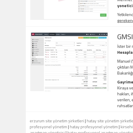
yonetici
Yetkilend
gerekene,
GMSI
İster bir
Hesapl
Manuel (V
çıktıları
Bakanlığ
Gayrime
Kiraya ve
hakları, 
verilen, 
ruhsatlar
erzurum site yönetim şirketleri
|
hatay site yönetim şirketle
profesyonel yönetim
|
hatay profesyonel yönetim
|
kirseh
apartman yöneticisi
|
hatay profesyonel apartman yönetici